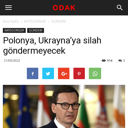
Ana Sayfa
KATEGORİLER
GÜNDEM
KATEGORİLER
GÜNDEM
Polonya, Ukrayna’ya silah
göndermeyecek
21/09/2023
914
0