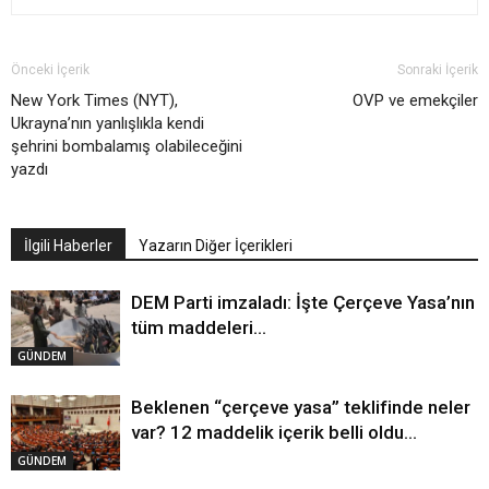
Önceki İçerik
Sonraki İçerik
New York Times (NYT),
OVP ve emekçiler
Ukrayna’nın yanlışlıkla kendi
şehrini bombalamış olabileceğini
yazdı
İlgili Haberler
Yazarın Diğer İçerikleri
DEM Parti imzaladı: İşte Çerçeve Yasa’nın
tüm maddeleri…
GÜNDEM
Beklenen “çerçeve yasa” teklifinde neler
var? 12 maddelik içerik belli oldu…
GÜNDEM