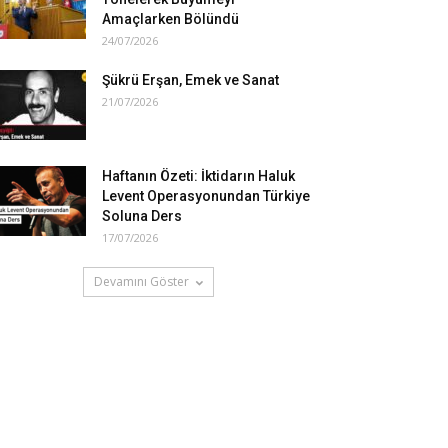
Amaçlarken Bölündü
24/07/2026
Şükrü Erşan, Emek ve Sanat
21/07/2026
Haftanın Özeti: İktidarın Haluk
Levent Operasyonundan Türkiye
Soluna Ders
17/07/2026
Devamını Göster