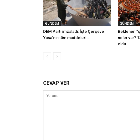
GÜNDEM
GÜNDEM
DEM Parti imzaladı: İşte Çerçeve
Beklenen “ç
Yasa’nın tüm maddeleri…
neler var? 1
oldu…
CEVAP VER