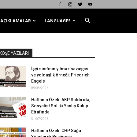
AÇIKLAMALAR
LANGUAGES
KÖŞE YAZILARI
İşçi sınıfının yılmaz savaşçısı
ve yoldaşlık örneği: Friedrich
Engels
05/08/2026
Haftanın Özeti: AKP Saldırıda,
Sosyalist Sol İki Yanlış Kutup
Etrafında
31/07/2026
Haftanın Özeti: CHP Sağa
Yönelerek Büyümeyi