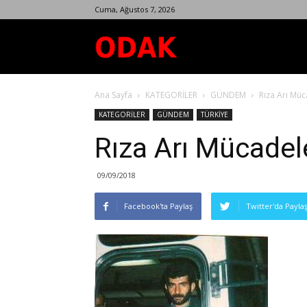
Cuma, Ağustos 7, 2026
Odak
Ana Sayfa
KATEGORİLER
GÜNDEM
Rıza Arı Mü
Dergisi
KATEGORİLER
GÜNDEM
TÜRKİYE
Rıza Arı Mücade
09/09/2018
Facebook'ta Paylaş
Twitter'da Payla