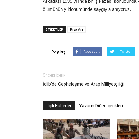
Arkadaşı 1995 yılında bir iş kazası sonucunda 
ölümünün yıldönümünde saygıyla anıyoruz.
ETIKETLER
Rıza Arı
Paylaş
Facebook
Twitter
Önceki İçerik
İdlib’de Cepheleşme ve Arap Milliyetçiliği
İlgili Haberler
Yazarın Diğer İçerikleri