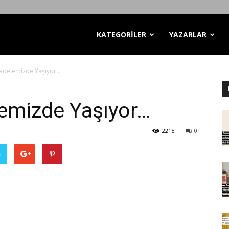
KATEGORİLER
YAZARLAR
cadelemizde Yaşıyor…
lemizde Yaşıyor…
2215
0
ş