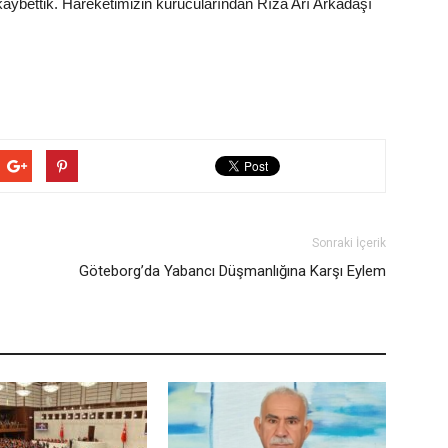
kaybettik. Hareketimizin kurucularından Rıza Arı Arkadaşı
Sonraki İçerik
Göteborg’da Yabancı Düşmanlığına Karşı Eylem