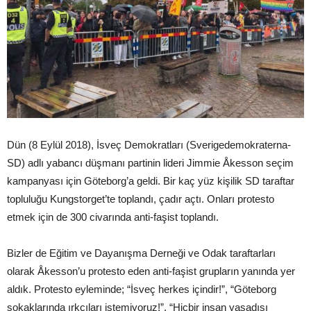
Dün (8 Eylül 2018), İsveç Demokratları (Sverigedemokraterna-
SD) adlı yabancı düşmanı partinin lideri Jimmie Åkesson seçim
kampanyası için Göteborg’a geldi. Bir kaç yüz kişilik SD taraftar
topluluğu Kungstorget’te toplandı, çadır açtı. Onları protesto
etmek için de 300 civarında anti-faşist toplandı.
Bizler de Eğitim ve Dayanışma Derneği ve Odak taraftarları
olarak Åkesson’u protesto eden anti-faşist grupların yanında yer
aldık. Protesto eyleminde; “İsveç herkes içindir!”, “Göteborg
sokaklarında ırkçıları istemiyoruz!”, “Hiçbir insan yasadışı