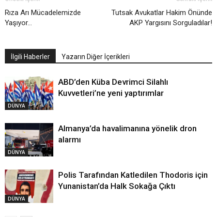
Rıza Arı Mücadelemizde
Tutsak Avukatlar Hakim Önünde
Yaşıyor…
AKP Yargısını Sorguladılar!
İlgili Haberler
Yazarın Diğer İçerikleri
ABD’den Küba Devrimci Silahlı
Kuvvetleri’ne yeni yaptırımlar
DÜNYA
Almanya’da havalimanına yönelik dron
alarmı
DÜNYA
Polis Tarafından Katledilen Thodoris için
Yunanistan’da Halk Sokağa Çıktı
DÜNYA