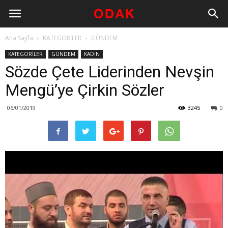
Ana Sayfa
KATEGORİLER
GÜNDEM
KATEGORİLER
GÜNDEM
KADIN
Sözde Çete Liderinden Nevşin
Mengü’ye Çirkin Sözler
06/01/2019
3245
0