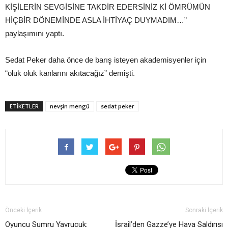
KİŞİLERİN SEVGİSİNE TAKDİR EDERSİNİZ Kİ ÖMRÜMÜN
HİÇBİR DÖNEMİNDE ASLA İHTİYAÇ DUYMADIM…”
paylaşımını yaptı.
Sedat Peker daha önce de barış isteyen akademisyenler için
“oluk oluk kanlarını akıtacağız” demişti.
ETIKETLER
nevşin mengü
sedat peker
Önceki İçerik
Sonraki İçerik
Oyuncu Sumru Yavrucuk:
İsrail’den Gazze’ye Hava Saldırısı