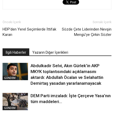
Önceki İçerik
Sonraki İçerik
HDP’den Yerel Seçimlerde İttifak
Sözde Çete Liderinden Nevşin
Kararı
Mengü’ye Çirkin Sözler
İlgili Haberler
Yazarın Diğer İçerikleri
Abdulkadir Selvi, Akın Gürlek’in AKP
MKYK toplantısındaki açıklamasını
aktardı: Abdullah Öcalan ve Selahattin
GÜNDEM
Demirtaş yasadan yararlanamayacak
DEM Parti imzaladı: İşte Çerçeve Yasa’nın
tüm maddeleri…
GÜNDEM