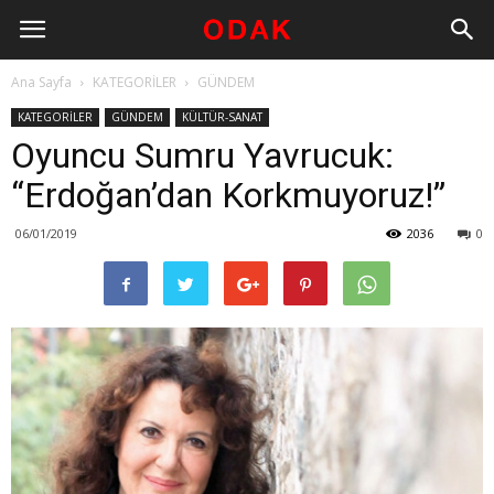
Ana Sayfa
KATEGORİLER
GÜNDEM
KATEGORİLER
GÜNDEM
KÜLTÜR-SANAT
Oyuncu Sumru Yavrucuk:
“Erdoğan’dan Korkmuyoruz!”
06/01/2019
2036
0