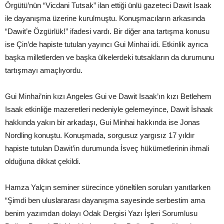
Örgütü’nün “Vicdani Tutsak” ilan ettiği ünlü gazeteci Dawit Isaak
ile dayanışma üzerine kurulmuştu. Konuşmacıların arkasında
“Dawit’e Özgürlük!” ifadesi vardı. Bir diğer ana tartışma konusu
ise Çin’de hapiste tutulan yayıncı Gui Minhai idi. Etkinlik ayrıca
başka milletlerden ve başka ülkelerdeki tutsakların da durumunu
tartışmayı amaçlıyordu.
Gui Minhai’nin kızı Angeles Gui ve Dawit Isaak’ın kızı Betlehem
Isaak etkinliğe mazeretleri nedeniyle gelemeyince, Dawit İshaak
hakkında yakın bir arkadaşı, Gui Minhai hakkında ise Jonas
Nordling konuştu. Konuşmada, sorgusuz yargısız 17 yıldır
hapiste tutulan Dawit’in durumunda İsveç hükümetlerinin ihmali
olduğuna dikkat çekildi.
Hamza Yalçın seminer sürecince yöneltilen soruları yanıtlarken
“Şimdi ben uluslararası dayanışma sayesinde serbestim ama
benim yazımdan dolayı Odak Dergisi Yazı İşleri Sorumlusu