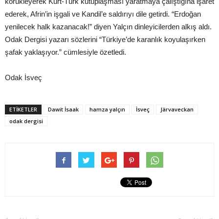
körükleyerek Kürt-Türk kutuplaşması yaratmaya çalıştığına işaret
ederek, Afrin’in işgali ve Kandil’e saldırıyı dile getirdi. “Erdoğan
yenilecek halk kazanacak!” diyen Yalçın dinleyicilerden alkış aldı.
Odak Dergisi yazarı sözlerini “Türkiye’de karanlık koyulaşırken
şafak yaklaşıyor.” cümlesiyle özetledi.
Odak İsveç
ETIKETLER
Dawit İsaak
hamza yalçın
İsveç
Järvaveckan
odak dergisi