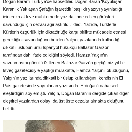
Doğan Baran’ı Türkiye’de hapsettiler. Doğan Baran ‘Koyulaşan
Karanlık Yaklaşan Şafağın İşaretidir’ başlıklı yazıyı yayınladığı
için ceza aldı ve mahkemede yazıda ifade edilen görüşleri
savunduğu için cezası ağırlaştırıldı.” dedi. Yazıda, Türklerle
Kürtlerin özgürlük için diktatörlüğe karşı birlikte mücadele etmesi
gerektiğini savunduğunu belirten Yalçın, yazılarında kullandığı
dikkatli üslubun ünlü İspanyol hukukçu Baltazar Garzón
tarafından dahi ifade edildiğini söyledi. Hamza Yalçın’ın
savunmasını gönüllü üstlenen Baltazar Garzón geçtiğimiz yıl bir
İsveç gazetecisiyle yaptığı mülakatta, Hamza Yalçın’ı okuduğunu,
Yalçın’ın yazılarında dikkatli bir üslup kullandığını, kendisinin El
Pais gazetesinde yayınlanan yazısında Erdoğan’ı daha sert
eleştirdiğini söylemişti. Yalçın, Doğan Baran’ın dergide çıkan diğer
eleştirel yazılardan dolayı da üst üste cezalar almakta olduğunu
belirtti.