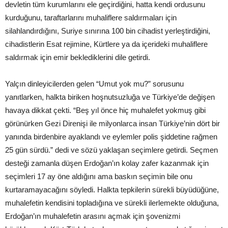
devletin tüm kurumlarını ele geçirdiğini, hatta kendi ordusunu
kurduğunu, taraftarlarını muhaliflere saldırmaları için
silahlandırdığını, Suriye sınırına 100 bin cihadist yerleştirdiğini,
cihadistlerin Esat rejimine, Kürtlere ya da içerideki muhaliflere
saldırmak için emir beklediklerini dile getirdi.
Yalçın dinleyicilerden gelen “Umut yok mu?” sorusunu
yanıtlarken, halkta biriken hoşnutsuzluğa ve Türkiye’de değişen
havaya dikkat çekti. “Beş yıl önce hiç muhalefet yokmuş gibi
görünürken Gezi Direnişi ile milyonlarca insan Türkiye’nin dört bir
yanında birdenbire ayaklandı ve eylemler polis şiddetine rağmen
25 gün sürdü.” dedi ve sözü yaklaşan seçimlere getirdi. Seçmen
desteği zamanla düşen Erdoğan’ın kolay zafer kazanmak için
seçimleri 17 ay öne aldığını ama baskın seçimin bile onu
kurtaramayacağını söyledi. Halkta tepkilerin sürekli büyüdüğüne,
muhalefetin kendisini topladığına ve sürekli ilerlemekte olduğuna,
Erdoğan’ın muhalefetin arasını açmak için şovenizmi