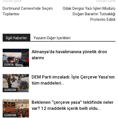
Önceki İçerik
Sonraki İçerik
Dortmund Cemevi’nde Seçim
Odak Dergisi Yazı İşleri Müdürü
Toplantısı
Doğan Baran’ın Tutsaklığı
Protesto Edildi
İlgili Haberler
Yazarın Diğer İçerikleri
Almanya’da havalimanına yönelik dron
alarmı
DÜNYA
DEM Parti imzaladı: İşte Çerçeve Yasa’nın
tüm maddeleri…
GÜNDEM
Beklenen “çerçeve yasa” teklifinde neler
var? 12 maddelik içerik belli oldu…
GÜNDEM