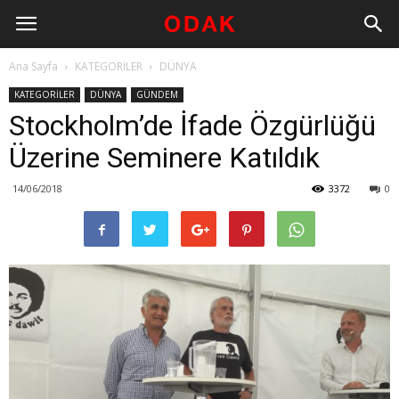
Ana Sayfa
KATEGORİLER
DÜNYA
KATEGORİLER
DÜNYA
GÜNDEM
Stockholm’de İfade Özgürlüğü
Üzerine Seminere Katıldık
14/06/2018
3372
0