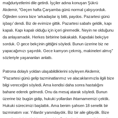
mağduriyetlerini dile getirdi. İşçiler adına konuşan Şükrü
Akdemir, “Geçen hafta Çarşamba günü normal çalışıyorduk.
Öğleden sonra bize ‘arkadaşlar iş bitti, paydos. Pazartesi günü
işbaşı’ dendi. Biz de evimize gittik. Pazartesi sabahı geldik, kapı
kapalı. Kapı kapalı olduğu için içeri giremedik. Neyin ne olduğunu
da anlayamadık. Herkes birbirine bakakaldı. Kapıdaki bekçiye
sorduk. O gece bekçinin gittiğini söyledi. Bunun üzerine biz ne
yapacağımızı şaşırdık. Gece kamyon çekmiş, makineleri almış”
sözleriyle yaşananları anlattı.
Patrona dolaylı yoldan ulaşabildiklerini söyleyen Akdemir,
“Pazartesi günü gelip tazminatlarımız ve alacaklarımızla ilgili bize
bilgi vereceğini söyledi. Ama kendisi daha sonra hastalığını
bahane ederek gelmedi. Onu da mesaj atarak söyledi. Bunun
üzerine biz bugün gidip, hukuki yollardan ihtarnamemizi çektik.
Hukuki sürecimizi başlattık. Ama benim şahsen 18 senelik bir
tazminatım var. Yıllardır yanındaydık. Biz bir aile gibiydik. Bize