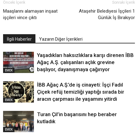
Önceki İçerik
Sonraki İçerik
Maaşlarını alamayan inşaat
Ataşehir Belediyesi İşçileri 1
işçileri vince çıktı
Günlük İş Bırakıyor
İlgili Haberler
Yazarın Diğer İçerikleri
Yaşadıkları haksızlıklara karşı direnen İBB
Ağaç A.Ş. çalışanları açlık grevine
başlıyor, dayanışmaya çağırıyor
EMEK
İBB Ağaç A.Ş.’de iş cinayeti: İşçi Fadıl
Çiçek refüj temizliği yaptığı sırada bir
aracın çarpması ile yaşamını yitirdi
EMEK
Turan Çil’in başarısını hep beraber
kutladık
EMEK