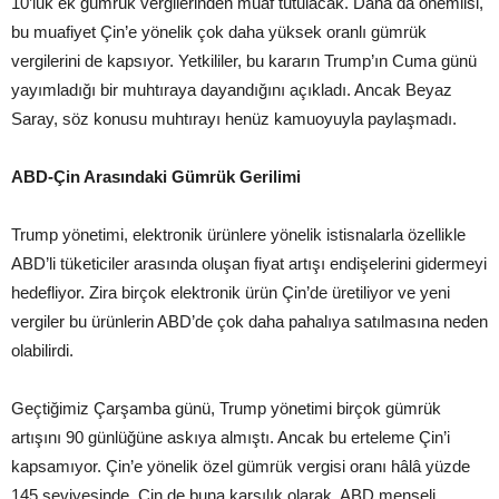
10’luk ek gümrük vergilerinden muaf tutulacak. Daha da önemlisi,
bu muafiyet Çin’e yönelik çok daha yüksek oranlı gümrük
vergilerini de kapsıyor. Yetkililer, bu kararın Trump’ın Cuma günü
yayımladığı bir muhtıraya dayandığını açıkladı. Ancak Beyaz
Saray, söz konusu muhtırayı henüz kamuoyuyla paylaşmadı.
ABD-Çin Arasındaki Gümrük Gerilimi
Trump yönetimi, elektronik ürünlere yönelik istisnalarla özellikle
ABD’li tüketiciler arasında oluşan fiyat artışı endişelerini gidermeyi
hedefliyor. Zira birçok elektronik ürün Çin’de üretiliyor ve yeni
vergiler bu ürünlerin ABD’de çok daha pahalıya satılmasına neden
olabilirdi.
Geçtiğimiz Çarşamba günü, Trump yönetimi birçok gümrük
artışını 90 günlüğüne askıya almıştı. Ancak bu erteleme Çin’i
kapsamıyor. Çin’e yönelik özel gümrük vergisi oranı hâlâ yüzde
145 seviyesinde. Çin de buna karşılık olarak, ABD menşeli