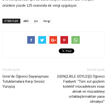
ürünlere yüzde 125 oranında ek vergi uyguluyor.
ETIKETLER
ABD
Çin
Vergi
Önceki İçerik
Sonraki İçerik
İzmir’de Öğrenci Dayanışması:
(GENÇLİKLE SÖYLEŞİ) Öğrenci
Tutuklamalara Karşı Sessiz
Faaliyeti: “Tüm sol güçlerin
Yürüyüş
kolektif mücadelesini esas
almalı ve mücadeleyi
ortaklaştırmaktan yana
olmalıyız”