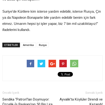
Suriye’de Kürtlere kim isterse yardım edebilir, isterse Rusya, Çin
ya da Napoleon Bonaparte bile yardım edebilir benim için fark
etmez. Umarım hepsi iyi işler yapar, biz 7 bin mil uzaklıktayız!”
ifadelerini kullandı.
ETIKETLER
Amerika
Rusya
Önceki İçerik
Sonraki İçerik
Sendika “Patron”ları Doymuyor:
Ayvalık’ta Köylüler Direndi ve
Özçelik-İş Başkanı’nın 50 Bin Lira
Kazandı!