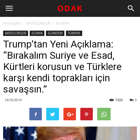
Ana Sayfa
KATEGORİLER
DÜNYA
KATEGORİLER
DÜNYA
GÜNDEM
TÜRKİYE
Trump’tan Yeni Açıklama:
“Bırakalım Suriye ve Esad,
Kürtleri korusun ve Türklere
karşı kendi toprakları için
savaşsın.”
14/10/2019
1533
0