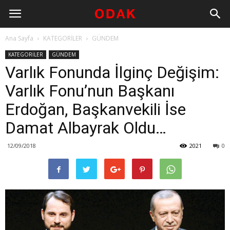
Ana Sayfa
KATEGORİLER
GÜNDEM
KATEGORİLER
GÜNDEM
Varlık Fonunda İlginç Değişim:
Varlık Fonu’nun Başkanı
Erdoğan, Başkanvekili İse
Damat Albayrak Oldu…
12/09/2018
2021
0