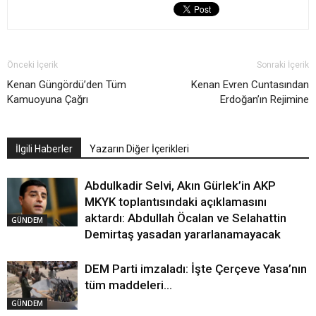
Önceki İçerik
Sonraki İçerik
Kenan Güngördü’den Tüm
Kenan Evren Cuntasından
Kamuoyuna Çağrı
Erdoğan’ın Rejimine
İlgili Haberler
Yazarın Diğer İçerikleri
Abdulkadir Selvi, Akın Gürlek’in AKP
MKYK toplantısındaki açıklamasını
aktardı: Abdullah Öcalan ve Selahattin
GÜNDEM
Demirtaş yasadan yararlanamayacak
DEM Parti imzaladı: İşte Çerçeve Yasa’nın
tüm maddeleri…
GÜNDEM