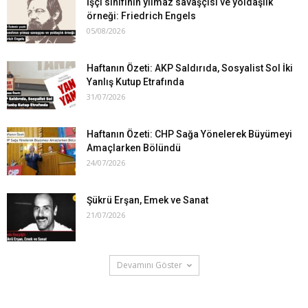
İşçi sınıfının yılmaz savaşçısı ve yoldaşlık
örneği: Friedrich Engels
05/08/2026
Haftanın Özeti: AKP Saldırıda, Sosyalist Sol İki
Yanlış Kutup Etrafında
31/07/2026
Haftanın Özeti: CHP Sağa Yönelerek Büyümeyi
Amaçlarken Bölündü
24/07/2026
Şükrü Erşan, Emek ve Sanat
21/07/2026
Devamını Göster