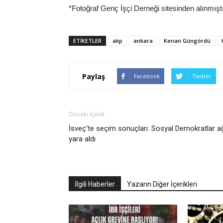
*Fotoğraf Genç İşçi Derneği sitesinden alınmıştı
ETIKETLER
akp
ankara
Kenan Güngördü
Paylaş
Facebook
Twitter
Önceki İçerik
İsveç’te seçim sonuçları: Sosyal Demokratlar ağ
yara aldı
İlgili Haberler
Yazarın Diğer İçerikleri