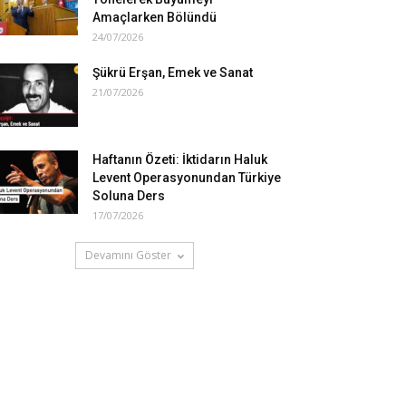
Amaçlarken Bölündü
24/07/2026
Şükrü Erşan, Emek ve Sanat
21/07/2026
Haftanın Özeti: İktidarın Haluk
Levent Operasyonundan Türkiye
Soluna Ders
17/07/2026
Devamını Göster