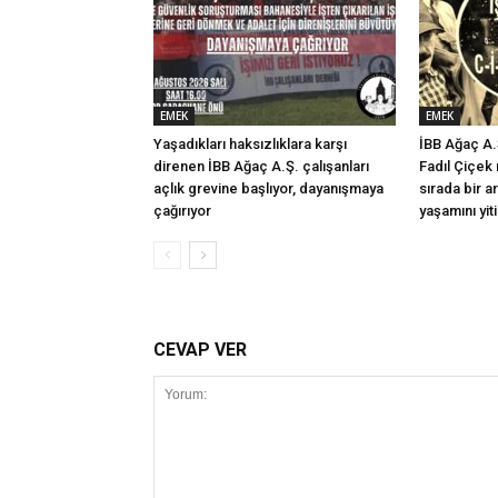
EMEK
EMEK
Yaşadıkları haksızlıklara karşı
İBB Ağaç A.Ş
direnen İBB Ağaç A.Ş. çalışanları
Fadıl Çiçek r
açlık grevine başlıyor, dayanışmaya
sırada bir a
çağırıyor
yaşamını yiti
CEVAP VER