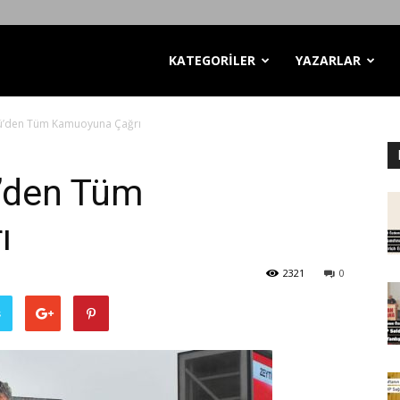
KATEGORİLER
YAZARLAR
’den Tüm Kamuoyuna Çağrı
’den Tüm
ı
2321
0
ş