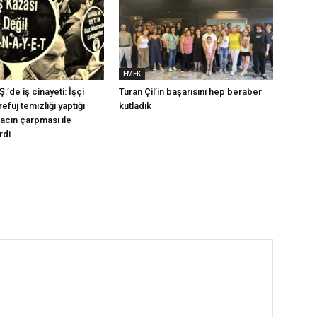
EMEK
.’de iş cinayeti: İşçi
Turan Çil’in başarısını hep beraber
efüj temizliği yaptığı
kutladık
racın çarpması ile
rdi