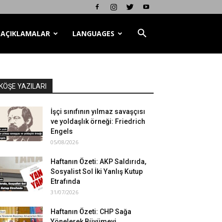
AÇIKLAMALAR
LANGUAGES
KÖŞE YAZILARI
İşçi sınıfının yılmaz savaşçısı
ve yoldaşlık örneği: Friedrich
Engels
05/08/2026
Haftanın Özeti: AKP Saldırıda,
Sosyalist Sol İki Yanlış Kutup
Etrafında
31/07/2026
Haftanın Özeti: CHP Sağa
Yönelerek Büyümeyi