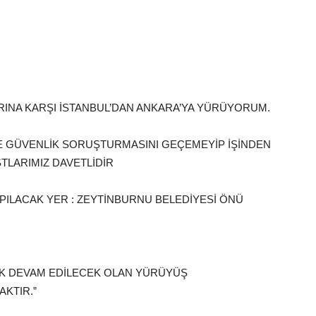
INA KARŞI İSTANBUL’DAN ANKARA’YA YÜRÜYORUM.
E GÜVENLİK SORUŞTURMASINI GEÇEMEYİP İŞİNDEN
TLARIMIZ DAVETLİDİR
YAPILACAK YER : ZEYTİNBURNU BELEDİYESİ ÖNÜ
REK DEVAM EDİLECEK OLAN YÜRÜYÜŞ
KTIR.”