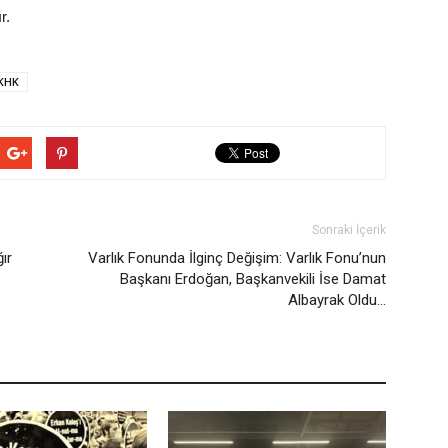
r.
KHK
Sonraki İçerik
ır
Varlık Fonunda İlginç Değişim: Varlık Fonu’nun
Başkanı Erdoğan, Başkanvekili İse Damat
Albayrak Oldu…