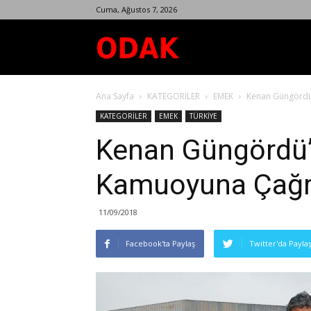
Cuma, Ağustos 7, 2026
Odak
Ana Sayfa
KATEGORİLER
EMEK
Kenan Güngördü
Dergisi
KATEGORİLER
EMEK
TÜRKİYE
Kenan Güngördü
Kamuoyuna Çağr
11/09/2018
Facebook'ta Paylaş
Twitter'da Payla