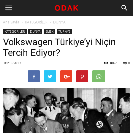
Ana Sayfa
KATEGORİLER
DÜNYA
KATEGORİLER
DÜNYA
EMEK
TÜRKİYE
Volkswagen Türkiye’yi Niçin
Tercih Ediyor?
08/10/2019
1867
0