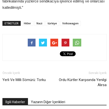
fabrikalarında yüzlerce sendikacıya işkence edilmiş ve onlarcası
katledilmişti.”
ETIKETLER
Hitler
Nazi
türkiye
Volkswagen
Önceki İçerik
Sonraki İçerik
Yerli Ve Milli Sömürü: Torku
Ordu Kürtler Karşısında Yenilgi
Alırsa
İlgili Haberler
Yazarın Diğer İçerikleri