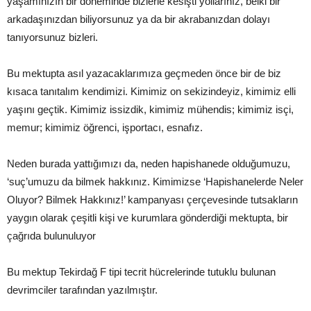
yaşamınızın bir döneminde bizlerle kesişti yollarınız, belki bir
arkadaşınızdan biliyorsunuz ya da bir akrabanızdan dolayı
tanıyorsunuz bizleri.
Bu mektupta asıl yazacaklarımıza geçmeden önce bir de biz
kısaca tanıtalım kendimizi. Kimimiz on sekizindeyiz, kimimiz elli
yaşını geçtik. Kimimiz issizdik, kimimiz mühendis; kimimiz isçi,
memur; kimimiz öğrenci, işportacı, esnafız.
Neden burada yattığımızı da, neden hapishanede olduğumuzu,
‘suç’umuzu da bilmek hakkınız. Kimimizse ‘Hapishanelerde Neler
Oluyor? Bilmek Hakkınız!’ kampanyası çerçevesinde tutsakların
yaygın olarak çeşitli kişi ve kurumlara gönderdiği mektupta, bir
çağrıda bulunuluyor
Bu mektup Tekirdağ F tipi tecrit hücrelerinde tutuklu bulunan
devrimciler tarafından yazılmıştır.