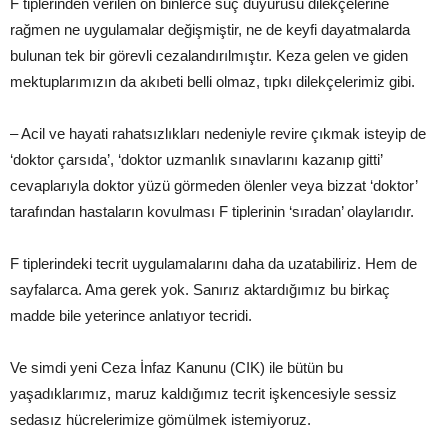
F tiplerinden verilen on binlerce suç duyurusu dilekçelerine
rağmen ne uygulamalar değişmiştir, ne de keyfi dayatmalarda
bulunan tek bir görevli cezalandırılmıştır. Keza gelen ve giden
mektuplarımızın da akıbeti belli olmaz, tıpkı dilekçelerimiz gibi.
– Acil ve hayati rahatsızlıkları nedeniyle revire çıkmak isteyip de
‘doktor çarsıda’, ‘doktor uzmanlık sınavlarını kazanıp gitti’
cevaplarıyla doktor yüzü görmeden ölenler veya bizzat ‘doktor’
tarafından hastaların kovulması F tiplerinin ‘sıradan’ olaylarıdır.
F tiplerindeki tecrit uygulamalarını daha da uzatabiliriz. Hem de
sayfalarca. Ama gerek yok. Sanırız aktardığımız bu birkaç
madde bile yeterince anlatıyor tecridi.
Ve simdi yeni Ceza İnfaz Kanunu (CIK) ile bütün bu
yaşadıklarımız, maruz kaldığımız tecrit işkencesiyle sessiz
sedasız hücrelerimize gömülmek istemiyoruz.