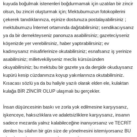
kuyuda boğulmak istenenleri boğdurmamak için uzatılan bir zincir
olsun, bu zinciri oluşturmak için; Mektubumuzun fotokopilerini
çekerek tanıdıklarınıza, eşinize dostunuza postalayabilirsiniz ;
mektubumuzu İnternet ortamında dağıtabilirsiniz; sendikacıysanız
ya da bir dernekteyseniz panonuza asabilirsiniz; gazeteciyseniz
köşenizde yer verebilirsiniz, haber yaptırabilirsiniz; ev
kadınıysanız misafirlerinize okutabilirsiniz; esnafsanız iş yerinize
asabilirsiniz; milletvekiliyseniz meclis kürsüsünden
okuyabilirsiniz; bu mektubu bir gazete ya da dergide okuduysanız
kupürü kesip cüzdanınıza koyup yakınlarınıza okutabilirsiniz.
Kısacası sözlü ya da bu haliyle yazılı olarak elden ele, kulaktan
kulağa BİR ZİNCİR OLUP ulaşmalı bu gerçekler.
İnsan düşüncesinin baskı ve zorla yok edilmesine karşıysanız,
işkenceye, haksızlıklara ve adaletsizliklere karşıysanız, insanın
sadece mezarda yalnız kalabileceğine inanıyorsanız ve TECRİT
denilen bu silahın bir gün size de yönelmesini istemiyorsanız BU