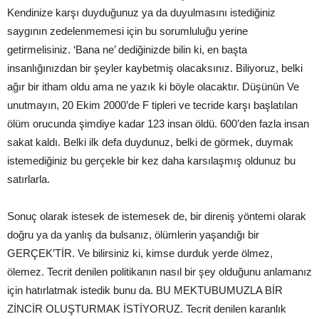
Kendinize karşı duyduğunuz ya da duyulmasını istediğiniz
saygının zedelenmemesi için bu sorumluluğu yerine
getirmelisiniz. ‘Bana ne’ dediğinizde bilin ki, en başta
insanlığınızdan bir şeyler kaybetmiş olacaksınız. Biliyoruz, belki
ağır bir itham oldu ama ne yazık ki böyle olacaktır. Düşünün Ve
unutmayın, 20 Ekim 2000’de F tipleri ve tecride karşı başlatılan
ölüm orucunda şimdiye kadar 123 insan öldü. 600’den fazla insan
sakat kaldı. Belki ilk defa duydunuz, belki de görmek, duymak
istemediğiniz bu gerçekle bir kez daha karsılaşmış oldunuz bu
satırlarla.
Sonuç olarak istesek de istemesek de, bir direniş yöntemi olarak
doğru ya da yanlış da bulsanız, ölümlerin yaşandığı bir
GERÇEK’TİR. Ve bilirsiniz ki, kimse durduk yerde ölmez,
ölemez. Tecrit denilen politikanın nasıl bir şey olduğunu anlamanız
için hatırlatmak istedik bunu da. BU MEKTUBUMUZLA BİR
ZİNCİR OLUŞTURMAK İSTİYORUZ. Tecrit denilen karanlık