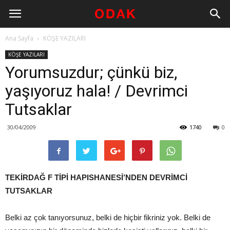
Ana Sayfa
KÖŞE YAZILARI
KÖŞE YAZILARI
Yorumsuzdur; çünkü biz,
yaşıyoruz hala! / Devrimci
Tutsaklar
30/04/2009
1740
0
TEKİRDAĞ F TİPİ HAPISHANESİ’NDEN DEVRİMCİ
TUTSAKLAR
Belki az çok tanıyorsunuz, belki de hiçbir fikriniz yok. Belki de