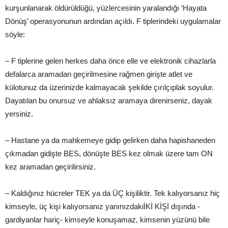
kurşunlanarak öldürüldüğü, yüzlercesinin yaralandığı ‘Hayata
Dönüş’ operasyonunun ardından açıldı. F tiplerindeki uygulamalar
söyle:
– F tiplerine gelen herkes daha önce elle ve elektronik cihazlarla
defalarca aramadan geçirilmesine rağmen girişte atlet ve
külotunuz da üzerinizde kalmayacak şekilde çırılçıplak soyulur.
Dayatılan bu onursuz ve ahlaksız aramaya direnirseniz, dayak
yersiniz.
– Hastane ya da mahkemeye gidip gelirken daha hapishaneden
çıkmadan gidişte BES, dönüşte BES kez olmak üzere tam ON
kez aramadan geçirilirsiniz.
– Kaldığınız hücreler TEK ya da ÜÇ kişiliktir. Tek kalıyorsanız hiç
kimseyle, üç kişi kalıyorsanız yanınızdakiİKİ KİŞİ dışında -
gardiyanlar hariç- kimseyle konuşamaz, kimsenin yüzünü bile