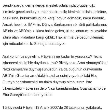
Sendikalarda, derneklerde, meslek odalarında örgütlendik;
kimimiz gecekondu yıkımlarına direndik; kimimiz polisin terörüne,
baskısına, hukuksuzluğuna karşı boyun eğmedik, karşı koyduk.
Ancak hepimiz, IMF’nin, Dünya Bankasının sömürü politikalarına,
AB’nin ve ABD’nin kuklası haline gelen, ulusal onurumuzu ayaklar
altına alan iktidarlara karşı çıktık. Haklarımız ve özgürlüklerimiz
için mücadele ettik. Sonuçta buradayız.
Asıl konumuza gelelim. F tiplerini ne kadar biliyorsunuz? Tecrit
işkencesi nedir, hiç duydunuz mu? Bilmiyoruz. Ama Almanya’daki
Nazi kamplarını duymuşsunuzdur. Ya da bugünün dünyasında
ABD’nin Guantanamo’daki hapishanesini veya Irak’taki Ebu
Gureyb hapishanesi’ni mutlaka duymuş olmalısınız. İşte
ülkemizdeki F tiplerinin de o Nazi kamplarından, Guantanamo ve
Ebu Gureyb’lerden farkı yoktur.
Türkiye’deki F tipleri 19 Aralık 2000’de 28 tutuklunun yakılarak,