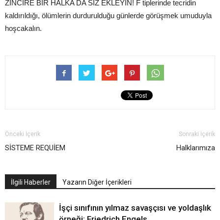
ZİNCİRE BİR HALKA DA SİZ EKLEYİN! F tiplerinde tecridin
kaldırıldığı, ölümlerin durdurulduğu günlerde görüşmek umuduyla
hoşcakalın.
Önceki İçerik
Sonraki İçerik
SİSTEME REQUİEM
Halklarımıza
İlgili Haberler
Yazarın Diğer İçerikleri
İşçi sınıfının yılmaz savaşçısı ve yoldaşlık
örneği: Friedrich Engels