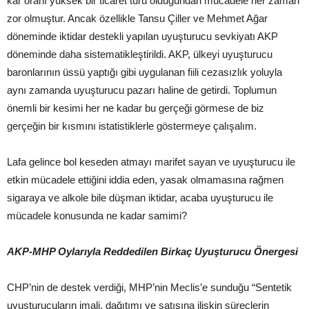
kar oranı yüksek bir ticaret türü olduğundan mücadele her zaman
zor olmuştur. Ancak özellikle Tansu Çiller ve Mehmet Ağar
döneminde iktidar destekli yapılan uyuşturucu sevkiyatı AKP
döneminde daha sistematikleştirildi. AKP, ülkeyi uyuşturucu
baronlarının üssü yaptığı gibi uygulanan fiili cezasızlık yoluyla
aynı zamanda uyuşturucu pazarı haline de getirdi. Toplumun
önemli bir kesimi her ne kadar bu gerçeği görmese de biz
gerçeğin bir kısmını istatistiklerle göstermeye çalışalım.
Lafa gelince bol keseden atmayı marifet sayan ve uyuşturucu ile
etkin mücadele ettiğini iddia eden, yasak olmamasına rağmen
sigaraya ve alkole bile düşman iktidar, acaba uyuşturucu ile
mücadele konusunda ne kadar samimi?
AKP-MHP Oylarıyla Reddedilen Birkaç Uyuşturucu Önergesi
CHP’nin de destek verdiği, MHP’nin Meclis’e sunduğu “Sentetik
uyuşturucuların imali, dağıtımı ve satışına ilişkin süreçlerin