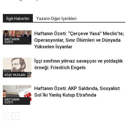
İlgili Haberler
Yazarın Diğer İçerikleri
Haftanın Özeti: “Çerçeve Yasa” Meclis’te;
HAFTANIN
Operasyonlar, Sınır Ölümleri ve Dünyada
ÖZETİ
Yükselen İsyanlar
İşçi sınıfının yılmaz savaşçısı ve yoldaşlık
örneği: Friedrich Engels
KÖŞE YAZILARI
Haftanın Özeti: AKP Saldırıda, Sosyalist
Sol İki Yanlış Kutup Etrafında
HAFTANIN
ÖZETİ