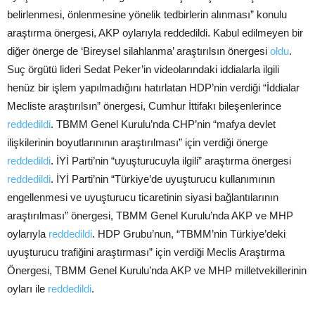
belirlenmesi, önlenmesine yönelik tedbirlerin alınması” konulu
araştırma önergesi, AKP oylarıyla reddedildi. Kabul edilmeyen bir
diğer önerge de ‘Bireysel silahlanma’ araştırılsın önergesi
oldu
.
Suç örgütü lideri Sedat Peker’in videolarındaki iddialarla ilgili
henüz bir işlem yapılmadığını hatırlatan HDP’nin verdiği “İddialar
Mecliste araştırılsın” önergesi, Cumhur İttifakı bileşenlerince
reddedildi
. TBMM Genel Kurulu’nda CHP’nin “mafya devlet
ilişkilerinin boyutlarınının araştırılması” için verdiği önerge
reddedildi
. İYİ Parti’nin “uyuşturucuyla ilgili” araştırma önergesi
reddedildi
. İYİ Parti’nin “Türkiye’de uyuşturucu kullanımının
engellenmesi ve uyuşturucu ticaretinin siyasi bağlantılarının
araştırılması” önergesi, TBMM Genel Kurulu’nda AKP ve MHP
oylarıyla
reddedildi
. HDP Grubu’nun, “TBMM’nin Türkiye’deki
uyuşturucu trafiğini araştırması” için verdiği Meclis Araştırma
Önergesi, TBMM Genel Kurulu’nda AKP ve MHP milletvekillerinin
oyları ile
reddedildi
.