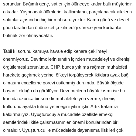
sorundur. Bağımlı genç, satıcı için ölünceye kadar ballı müşteridir,
o kadar. Yaşanacak ölümlerin, katliamların, parçalanacak ailelerin
satıcılar açısından hiç bir mahsuru yoktur. Kamu gücü ve devlet
gücü tarafından önüne set çekilmediği sürece yeni kurbanlar
bulmak zor olmayacaktır.
Tabii ki sorunu kamuya havale edip kenara çekilmeyi
önermiyoruz. Devrimcilerin sınıfın içinden mücadeleyi ve direnişi
örgütlemesi zorunludur. CHP, bunca yıkıma rağmen muhalefeti
harekete geçirmek yerine, öfkeyi törpüleyerek iktidara ayak bağı
olmasını engelleme görevi üstlenmiş durumda. Büyük ölçüde
başarılı olduğu da görülüyor. Devrimcilerin büyük kısmı ise bu
konuda uzunca bir süredir muhalefete yön verme, direniş
kültürünü ayakta tutma yeteneğini yitirmiştir. Artık kafamızı
kaldırmalıyız. Uyuşturucuyla mücadele özellikle emekçi
semtlerindeki kitle çalışmasının en önemi konularından biri
olmalıdır. Uyuşturucu ile mücadelede dayanışma ilişkileri çok