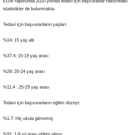
EGM raporunda 2020 yılında tedavi için başvuranlar hakkındaki
istatistikler de bulunmakta.
Tedavi için başvuranların yaşları:
%14: 15 yaş altı
%37.4: 15-19 yaş arası
%28: 20-24 yaş arası
%11.4 : 25-29 yaş arası
Tedavi için başvuranların eğitim düzeyi:
%1.7: Hiç okula gitmemiş
%91: 1-8 yıl arası eğitim almış