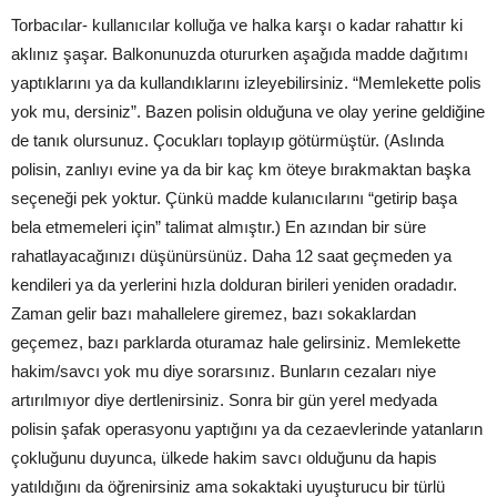
Torbacılar- kullanıcılar kolluğa ve halka karşı o kadar rahattır ki
aklınız şaşar. Balkonunuzda otururken aşağıda madde dağıtımı
yaptıklarını ya da kullandıklarını izleyebilirsiniz. “Memlekette polis
yok mu, dersiniz”. Bazen polisin olduğuna ve olay yerine geldiğine
de tanık olursunuz. Çocukları toplayıp götürmüştür. (Aslında
polisin, zanlıyı evine ya da bir kaç km öteye bırakmaktan başka
seçeneği pek yoktur. Çünkü madde kulanıcılarını “getirip başa
bela etmemeleri için” talimat almıştır.) En azından bir süre
rahatlayacağınızı düşünürsünüz. Daha 12 saat geçmeden ya
kendileri ya da yerlerini hızla dolduran birileri yeniden oradadır.
Zaman gelir bazı mahallelere giremez, bazı sokaklardan
geçemez, bazı parklarda oturamaz hale gelirsiniz. Memlekette
hakim/savcı yok mu diye sorarsınız. Bunların cezaları niye
artırılmıyor diye dertlenirsiniz. Sonra bir gün yerel medyada
polisin şafak operasyonu yaptığını ya da cezaevlerinde yatanların
çokluğunu duyunca, ülkede hakim savcı olduğunu da hapis
yatıldığını da öğrenirsiniz ama sokaktaki uyuşturucu bir türlü