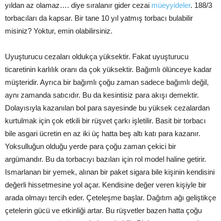
yıldan az olamaz…. diye sıralanır gider cezai
müeyyideler
. 188/3
torbacıları da kapsar. Bir tane 10 yıl yatmış torbacı bulabilir
misiniz? Yoktur, emin olabilirsiniz.
Uyuşturucu cezaları oldukça yüksektir. Fakat uyuşturucu
ticaretinin karlılık oranı da çok yüksektir. Bağımlı ölünceye kadar
müşteridir. Ayrıca bir bağımlı çoğu zaman sadece bağımlı değil,
aynı zamanda satıcıdır. Bu da kesintisiz para akışı demektir.
Dolayısıyla kazanılan bol para sayesinde bu yüksek cezalardan
kurtulmak için çok etkili bir rüşvet çarkı işletilir. Basit bir torbacı
bile asgari ücretin en az iki üç hatta beş altı katı para kazanır.
Yoksulluğun olduğu yerde para çoğu zaman çekici bir
argümandır. Bu da torbacıyı bazıları için rol model haline getirir.
Ismarlanan bir yemek, alınan bir paket sigara bile kişinin kendisini
değerli hissetmesine yol açar. Kendisine değer veren kişiyle bir
arada olmayı tercih eder. Çeteleşme başlar. Dağıtım ağı geliştikçe
çetelerin gücü ve etkinliği artar. Bu rüşvetler bazen hatta çoğu