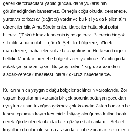
genellikle torbacılara yapıldığından, daha yukarısının
görülmediğinden bahsetmez. Örneğin çoğu okulda, dersanede,
yurtta vs torbacılar (dağıtıcı) vardır ve bu kişi ya da kişileri tüm
öğrenciler bilir. Ama öğretmenler, idareciler hatta okul polisi
bilmez. Çünkü bilmek kimsenin işine gelmez. Bilmenin bir çok
sıkıntılı sonucu olabilir çünkü. Şehirler bölgelere, bölgeler
mahallelere, mahalleler sokaklara ayrılmıştır. Herkesin bölgesi
bellidir. Mümkün mertebe bölge ihlalleri yapılmaz. Yapıldığında
sokak çatışmaları çıkar. Bu çatışmaları “iki grup arasındaki
alacak-verecek meselesi” olarak okuruz haberlerlerde.
Kullanımın en yaygın olduğu bölgeler şehirlerin varoşlarıdır. Zor
yaşam koşullarının yarattığı bir çok sorunla boğuşan çocukları
uyuşturucunun tuzağına çekmek çok kolaydır. Zaten bunların bir
kısmı toplumun kayıp kesimidir. İhtiyaç olduğunda kullanılacak,
gerektiğinde ölecek olan fazlalık gözüyle bakılanlardır. Sefalet
koşullarında ölüm ile sıtma arasında tercihe zorlanan kesimlerin