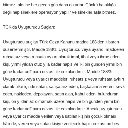
bitmez, aksine her geçen gün daha da artar. Çünkü bataklığa
değil hep sineklere operasyon yapılır ve sinekler asla bitmez.
TCK’da Uyuşturucu Suçları:
Uyuşturucu suçları Türk Ceza Kanunu madde 188’den itibaren
düzenlenmiştir. Madde 188/1: Uyuşturucu veya uyarıcı maddeleri
ruhsatsız veya ruhsata aykırı olarak imal, ithal veya ihraç eden
kişi, yirmi yıldan otuz yıla kadar hapis ve iki bin günden yirmi bin
güne kadar adlî para cezası ile cezalandırılır. Madde 188/3:
Uyuşturucu veya uyarıcı maddeleri ruhsatsız veya ruhsata aykırı
olarak ülke içinde satan, satışa arz eden, başkalarına veren, sevk
eden, nakleden, depolayan, satın alan, kabul eden, bulunduran
kişi, on yıldan az olmamak üzere hapis ve bin günden yirmi bin
güne kadar adlî para cezası ile cezalandırılır. Ancak, uyuşturucu
veya uyarıcı madde verilen veya satılan kişinin çocuk olması
hâlinde, veren veya satan kişiye verilecek hapis cezası on beş