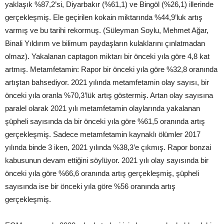
yaklaşık %87,2’si, Diyarbakır (%61,1) ve Bingöl (%26,1) illerinde
gerçekleşmiş. Ele geçirilen kokain miktarında %44,9’luk artış
varmış ve bu tarihi rekormuş. (Süleyman Soylu, Mehmet Ağar,
Binali Yıldırım ve bilimum paydaşların kulaklarını çınlatmadan
olmaz). Yakalanan captagon miktarı bir önceki yıla göre 4,8 kat
artmış. Metamfetamin: Rapor bir önceki yıla göre %32,8 oranında
artıştan bahsediyor. 2021 yılında metamfetamin olay sayısı, bir
önceki yıla oranla %70,3’lük artış göstermiş. Artan olay sayısına
paralel olarak 2021 yılı metamfetamin olaylarında yakalanan
şüpheli sayısında da bir önceki yıla göre %61,5 oranında artış
gerçekleşmiş. Sadece metamfetamin kaynaklı ölümler 2017
yılında binde 3 iken, 2021 yılında %38,3’e çıkmış. Rapor bonzai
kabusunun devam ettiğini söylüyor. 2021 yılı olay sayısında bir
önceki yıla göre %66,6 oranında artış gerçekleşmiş, şüpheli
sayısında ise bir önceki yıla göre %56 oranında artış
gerçekleşmiş.