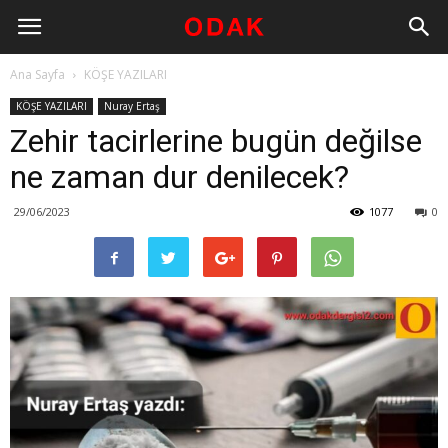
Ana Sayfa
KÖŞE YAZILARI
KÖŞE YAZILARI
Nuray Ertaş
Zehir tacirlerine bugün değilse
ne zaman dur denilecek?
29/06/2023
1077
0