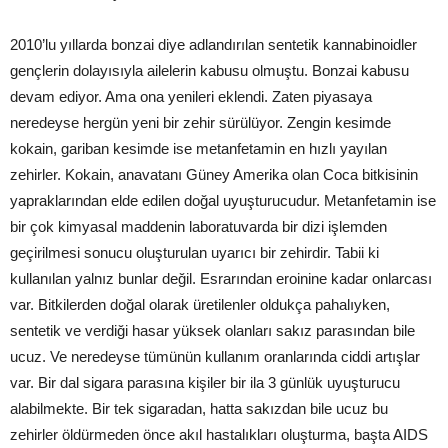
2010’lu yıllarda bonzai diye adlandırılan sentetik kannabinoidler
gençlerin dolayısıyla ailelerin kabusu olmuştu. Bonzai kabusu
devam ediyor. Ama ona yenileri eklendi. Zaten piyasaya
neredeyse hergün yeni bir zehir sürülüyor. Zengin kesimde
kokain, gariban kesimde ise metanfetamin en hızlı yayılan
zehirler. Kokain, anavatanı Güney Amerika olan Coca bitkisinin
yapraklarından elde edilen doğal uyuşturucudur. Metanfetamin ise
bir çok kimyasal maddenin laboratuvarda bir dizi işlemden
geçirilmesi sonucu oluşturulan uyarıcı bir zehirdir. Tabii ki
kullanılan yalnız bunlar değil. Esrarından eroinine kadar onlarcası
var. Bitkilerden doğal olarak üretilenler oldukça pahalıyken,
sentetik ve verdiği hasar yüksek olanları sakız parasından bile
ucuz. Ve neredeyse tümünün kullanım oranlarında ciddi artışlar
var. Bir dal sigara parasına kişiler bir ila 3 günlük uyuşturucu
alabilmekte. Bir tek sigaradan, hatta sakızdan bile ucuz bu
zehirler öldürmeden önce akıl hastalıkları oluşturma, başta AIDS