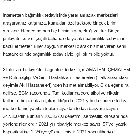
İnternetten bağımlılık tedavisinde yararlanılacak merkezleri
araştırsanız karşınıza, kamudan özel sektöre bir çok birim
sıralanır. Hemen hemen hiç birisinin gerçekliği yoktur. Bir çok
psikiyatri servisi çeşitli bahanelerle yataklı bağımlılık tedavisini
kabul etmezler. Birer soygun merkezi olarak hizmet veren şehir
hastanelerinde bağımlılık tedavisiyle ilgili birim bile yoktur.
81 ili olan Türkiye’de, bağımlılık tedvisi için AMATEM, ÇEMATEM
ve Ruh Sağlığı Ve Sinir Hastalıkları Hastaneleri (Halk arasındaki
deyimle Akıl Hastaneleri)’nden hizmet alınabiliyor. O da eğer sıra
gelirse. EGM raporunda “Tanı kodlarına göre alkol ve nikotin
kullanım bozuklukları çıkartıldığında, 2021 yılında sadece tedavi
merkezlerine yapılan toplam ayaktan tedavi başvuru sayısı
247.390’dır. Bunların 100.837’si denetimli serbestlik kapsamında
yönlendirilenlerdir. 2021 yılı itibariyle merkez sayısı 57’ye, yatak
kapasitesi ise 1.350’ye yükseltilmiştir. 2021 sonu itibariyle