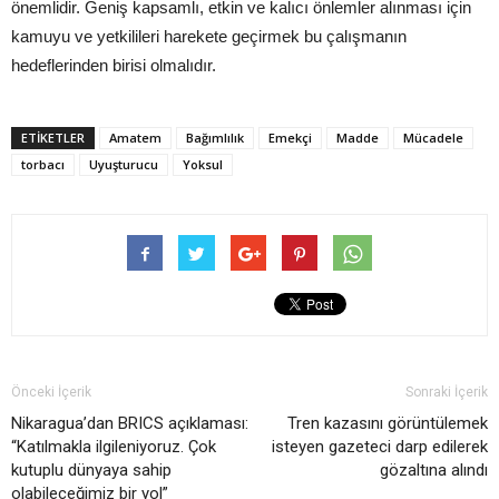
önemlidir. Geniş kapsamlı, etkin ve kalıcı önlemler alınması için
kamuyu ve yetkilileri harekete geçirmek bu çalışmanın
hedeflerinden birisi olmalıdır.
ETIKETLER
Amatem
Bağımlılık
Emekçi
Madde
Mücadele
torbacı
Uyuşturucu
Yoksul
Önceki İçerik
Sonraki İçerik
Nikaragua’dan BRICS açıklaması:
Tren kazasını görüntülemek
“Katılmakla ilgileniyoruz. Çok
isteyen gazeteci darp edilerek
kutuplu dünyaya sahip
gözaltına alındı
olabileceğimiz bir yol”