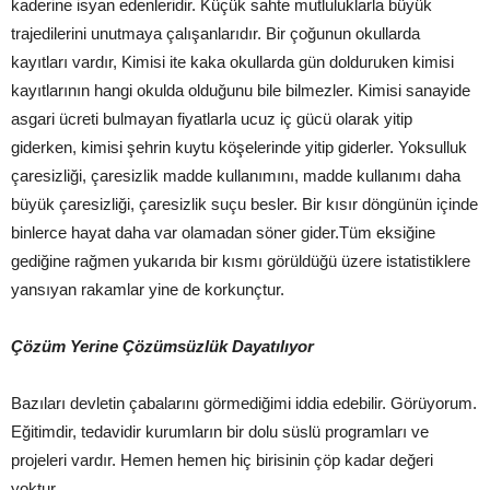
kaderine isyan edenleridir. Küçük sahte mutluluklarla büyük
trajedilerini unutmaya çalışanlarıdır. Bir çoğunun okullarda
kayıtları vardır, Kimisi ite kaka okullarda gün dolduruken kimisi
kayıtlarının hangi okulda olduğunu bile bilmezler. Kimisi sanayide
asgari ücreti bulmayan fiyatlarla ucuz iç gücü olarak yitip
giderken, kimisi şehrin kuytu köşelerinde yitip giderler. Yoksulluk
çaresizliği, çaresizlik madde kullanımını, madde kullanımı daha
büyük çaresizliği, çaresizlik suçu besler. Bir kısır döngünün içinde
binlerce hayat daha var olamadan söner gider.Tüm eksiğine
gediğine rağmen yukarıda bir kısmı görüldüğü üzere istatistiklere
yansıyan rakamlar yine de korkunçtur.
Çözüm Yerine Çözümsüzlük Dayatılıyor
Bazıları devletin çabalarını görmediğimi iddia edebilir. Görüyorum.
Eğitimdir, tedavidir kurumların bir dolu süslü programları ve
projeleri vardır. Hemen hemen hiç birisinin çöp kadar değeri
yoktur.