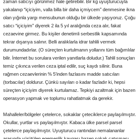
zaman satıcıyı görünmez hale getirebilir. Bir kg uyuşturucuyla
yakalanıp “içiciyim, valla billa bir daha içmiycem” denmesine ikna
olan yığınla yargı mensubunun olduğu bir ülkede yaşıyoruz. Çoğu
satıcı “içiciyim” diyerek 2 ila 5 yıl aralığında ceza alır, fakat
cezaevine girmez. Bu kişiler denetimli serbestlik kapsamında
tekrar dışarıya salınır. Belli aralıklarla idrar tahlili vermek
durumundadırlar. (O süreçten kurtulmanın yollarını tüm bağımlılar
bilir. İnternet bu sorulara verilen yanıtlarla doludur.) Tahlil sonuçları
temiz çıkınca verilen ceza iptal edilir, suç kaydı silinir. Buna
rağmen cezaevlerinin % 5’inden fazlasını madde satıcıları
(torbacılar) doldurur. Çünkü sayıları o kadar fazladır ki, hepsi
süreçten içiciyim diyerek kurtulamaz. Tepkiyi azaltmak için bazen
operasyon yapmak ve toplumu rahatlatmak da gerekir.
Mahalleler/bölgeler çetelerce, sokaklar çeteciklerce paylaşılmıştır.
Okullar, yurtlar vs paylaşılmıştır. Kabaca ülke parsel parsel
çetelerce paylaşılmıştır. Uyuşturucu rantından nemalananlar
arasında yürütülen egemenlik kavgası bazen sokak çatışması,