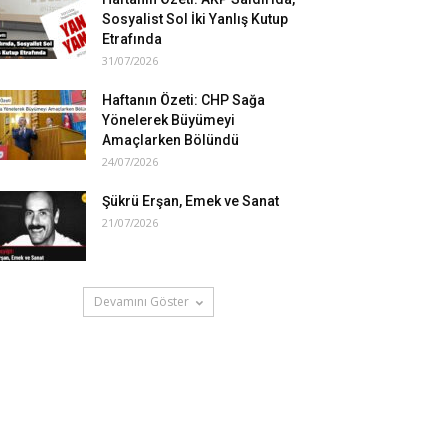
Sosyalist Sol İki Yanlış Kutup
Etrafında
31/07/2026
Haftanın Özeti: CHP Sağa
Yönelerek Büyümeyi
Amaçlarken Bölündü
24/07/2026
Şükrü Erşan, Emek ve Sanat
21/07/2026
Devamını Göster