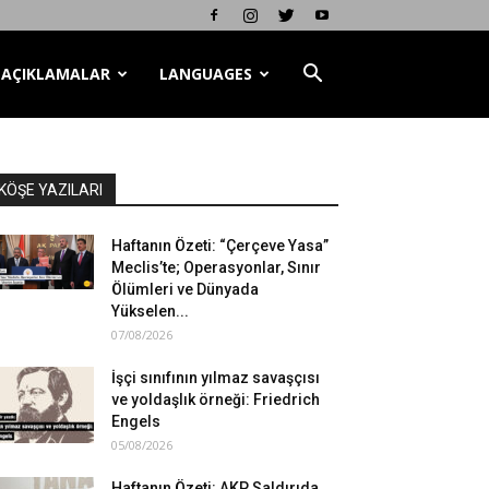
AÇIKLAMALAR
LANGUAGES
KÖŞE YAZILARI
Haftanın Özeti: “Çerçeve Yasa”
Meclis’te; Operasyonlar, Sınır
Ölümleri ve Dünyada
Yükselen...
07/08/2026
İşçi sınıfının yılmaz savaşçısı
ve yoldaşlık örneği: Friedrich
Engels
05/08/2026
Haftanın Özeti: AKP Saldırıda,