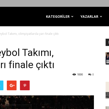
KATEGORİLER
YAZARLAR
eybol Takımı, olimpiyatlarda yarı finale çıktı
eybol Takımı,
ı finale çıktı
1000
0
ş