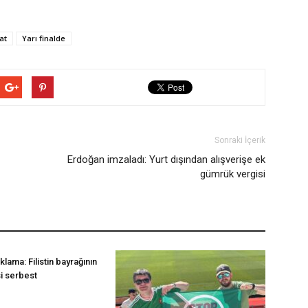
at
Yarı finalde
Sonraki İçerik
Erdoğan imzaladı: Yurt dışından alışverişe ek
gümrük vergisi
klama: Filistin bayrağının
i serbest