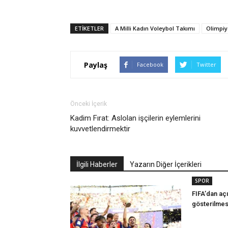
ETIKETLER
A Milli Kadın Voleybol Takımı
Olimpiy
Paylaş
Facebook
Twitter
Önceki İçerik
Kadim Fırat: Aslolan işçilerin eylemlerini
kuvvetlendirmektir
İlgili Haberler
Yazarın Diğer İçerikleri
SPOR
FIFA’dan açı
gösterilmes