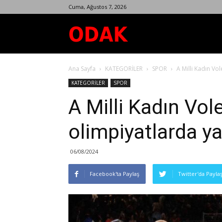
Cuma, Ağustos 7, 2026
Odak
Ana Sayfa
KATEGORİLER
SPOR
A Milli Kadın Vol
Dergisi
KATEGORİLER
SPOR
A Milli Kadın Vol
olimpiyatlarda yar
06/08/2024
Facebook'ta Paylaş
Twitter'da Payla