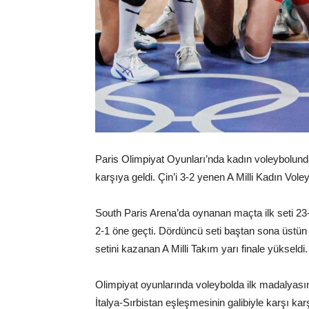
Paris Olimpiyat Oyunları’nda kadın voleybolunda
karşıya geldi. Çin’i 3-2 yenen A Milli Kadın Vole
South Paris Arena’da oynanan maçta ilk seti 23
2-1 öne geçti. Dördüncü seti baştan sona üstün
setini kazanan A Milli Takım yarı finale yükseldi.
Olimpiyat oyunlarında voleybolda ilk madalyasın
İtalya-Sırbistan eşleşmesinin galibiyle karşı ka