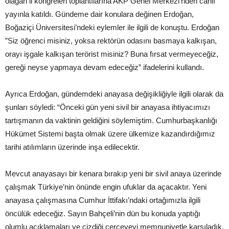
olağan il kongreleri toplantılarına AKP Genel Merkezi’nden canlı
yayınla katıldı. Gündeme dair konulara değinen Erdoğan,
Boğaziçi Üniversitesi’ndeki eylemler ile ilgili de konuştu. Erdoğan
”Siz öğrenci misiniz, yoksa rektörün odasını basmaya kalkışan,
orayı işgale kalkışan terörist misiniz? Buna fırsat vermeyeceğiz,
gereği neyse yapmaya devam edeceğiz” ifadelerini kullandı.
Ayrıca Erdoğan, gündemdeki anayasa değişikliğiyle ilgili olarak da
şunları söyledi: “Önceki gün yeni sivil bir anayasa ihtiyacımızı
tartışmanın da vaktinin geldiğini söylemiştim. Cumhurbaşkanlığı
Hükümet Sistemi başta olmak üzere ülkemize kazandırdığımız
tarihi atılımların üzerinde inşa edilecektir.
Mevcut anayasayı bir kenara bırakıp yeni bir sivil anaya üzerinde
çalışmak Türkiye’nin önünde engin ufuklar da açacaktır. Yeni
anayasa çalışmasına Cumhur İttifakı’ndaki ortağımızla ilgili
öncülük edeceğiz. Sayın Bahçeli’nin dün bu konuda yaptığı
olumlu açıklamaları ve çizdiği çerçeveyi memnuniyetle karşıladık.