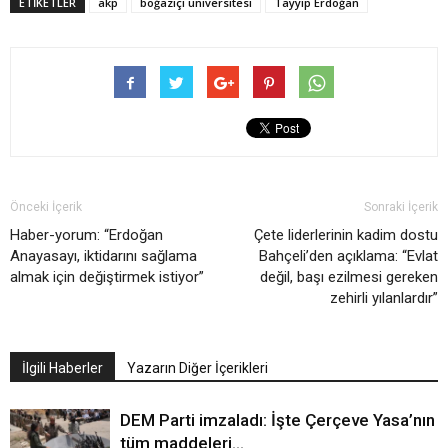
ETIKETLER
akp
boğaziçi üniversitesi
Tayyip Erdoğan
Önceki İçerik
Sonraki İçerik
Haber-yorum: “Erdoğan
Çete liderlerinin kadim dostu
Anayasayı, iktidarını sağlama
Bahçeli’den açıklama: “Evlat
almak için değiştirmek istiyor”
değil, başı ezilmesi gereken
zehirli yılanlardır”
İlgili Haberler
Yazarın Diğer İçerikleri
DEM Parti imzaladı: İşte Çerçeve Yasa’nın
tüm maddeleri…