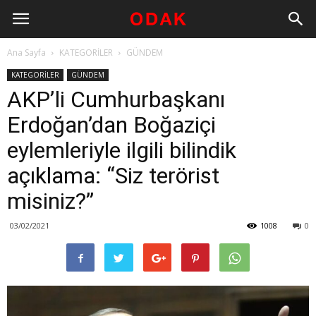
Ana Sayfa
KATEGORİLER
GÜNDEM
KATEGORİLER
GÜNDEM
AKP’li Cumhurbaşkanı
Erdoğan’dan Boğaziçi
eylemleriyle ilgili bilindik
açıklama: “Siz terörist
misiniz?”
03/02/2021
1008
0