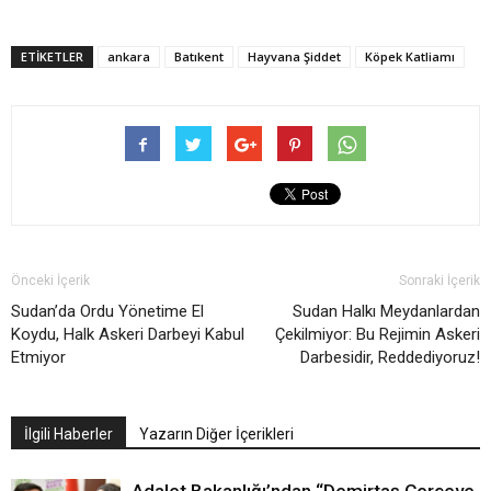
ETIKETLER
ankara
Batıkent
Hayvana Şiddet
Köpek Katliamı
Önceki İçerik
Sonraki İçerik
Sudan’da Ordu Yönetime El
Sudan Halkı Meydanlardan
Koydu, Halk Askeri Darbeyi Kabul
Çekilmiyor: Bu Rejimin Askeri
Etmiyor
Darbesidir, Reddediyoruz!
İlgili Haberler
Yazarın Diğer İçerikleri
Adalet Bakanlığı’ndan “Demirtaş Çerçeve