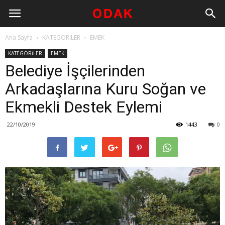
Ana Sayfa
KATEGORİLER
EMEK
KATEGORİLER
EMEK
Belediye İşçilerinden
Arkadaşlarına Kuru Soğan ve
Ekmekli Destek Eylemi
22/10/2019
1443
0