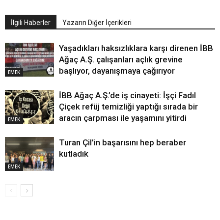
İlgili Haberler
Yazarın Diğer İçerikleri
Yaşadıkları haksızlıklara karşı direnen İBB
Ağaç A.Ş. çalışanları açlık grevine
başlıyor, dayanışmaya çağırıyor
EMEK
İBB Ağaç A.Ş.’de iş cinayeti: İşçi Fadıl
Çiçek refüj temizliği yaptığı sırada bir
aracın çarpması ile yaşamını yitirdi
EMEK
Turan Çil’in başarısını hep beraber
kutladık
EMEK