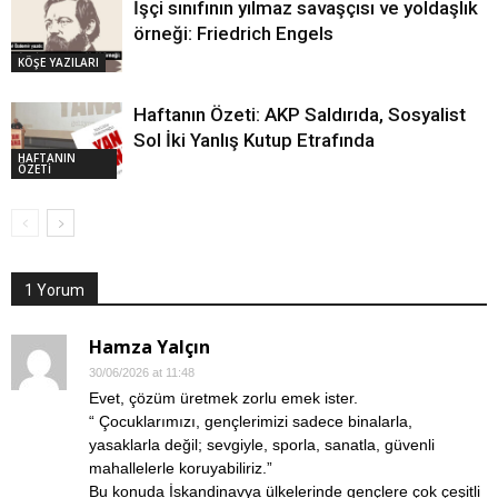
İşçi sınıfının yılmaz savaşçısı ve yoldaşlık
örneği: Friedrich Engels
KÖŞE YAZILARI
Haftanın Özeti: AKP Saldırıda, Sosyalist
Sol İki Yanlış Kutup Etrafında
HAFTANIN
ÖZETİ
1 Yorum
Hamza Yalçın
30/06/2026 at 11:48
Evet, çözüm üretmek zorlu emek ister.
“ Çocuklarımızı, gençlerimizi sadece binalarla,
yasaklarla değil; sevgiyle, sporla, sanatla, güvenli
mahallelerle koruyabiliriz.”
Bu konuda İskandinavya ülkelerinde gençlere çok çeşitli