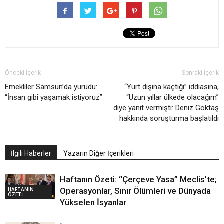
Önceki İçerik
Sonraki İçerik
Emekliler Samsun’da yürüdü:
“Yurt dışına kaçtığı” iddiasına,
“İnsan gibi yaşamak istiyoruz”
“Uzun yıllar ülkede olacağım”
diye yanıt vermişti: Deniz Göktaş
hakkında soruşturma başlatıldı
İlgili Haberler
Yazarın Diğer İçerikleri
Haftanın Özeti: “Çerçeve Yasa” Meclis’te;
HAFTANIN
Operasyonlar, Sınır Ölümleri ve Dünyada
ÖZETİ
Yükselen İsyanlar