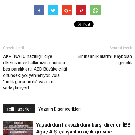
Önceki İçerik
Sonraki İçerik
AKP “NATO hazırlığı” diye
Bir insanlık alarmı: Kaybolan
ülkemizin ve halkımızın onurunu
gençlik
beş paralık etti: ABD Büyükelçiliği
önündeki yol yenileniyor, yola
“antik görünümlü” vazolar
yerleştiriliyor!
İlgili Haberler
Yazarın Diğer İçerikleri
Yaşadıkları haksızlıklara karşı direnen İBB
Ağaç A.Ş. çalışanları açlık grevine