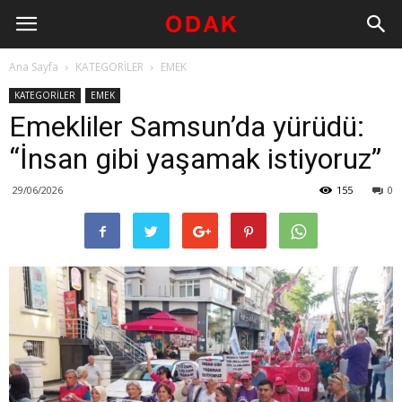
Ana Sayfa
KATEGORİLER
EMEK
KATEGORİLER
EMEK
Emekliler Samsun’da yürüdü:
“İnsan gibi yaşamak istiyoruz”
29/06/2026
155
0