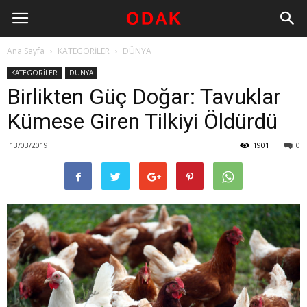
Ana Sayfa
KATEGORİLER
DÜNYA
KATEGORİLER
DÜNYA
Birlikten Güç Doğar: Tavuklar
Kümese Giren Tilkiyi Öldürdü
13/03/2019
1901
0