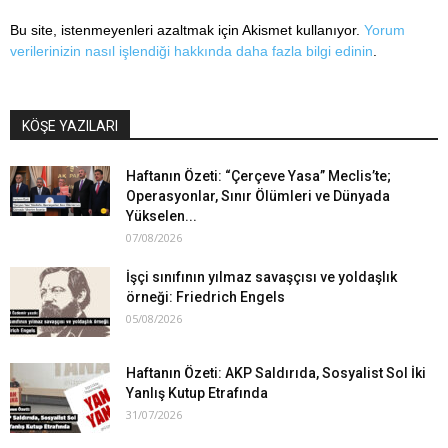
Bu site, istenmeyenleri azaltmak için Akismet kullanıyor.
Yorum
verilerinizin nasıl işlendiği hakkında daha fazla bilgi edinin
.
KÖŞE YAZILARI
Haftanın Özeti: “Çerçeve Yasa” Meclis’te;
Operasyonlar, Sınır Ölümleri ve Dünyada
Yükselen...
07/08/2026
İşçi sınıfının yılmaz savaşçısı ve yoldaşlık
örneği: Friedrich Engels
05/08/2026
Haftanın Özeti: AKP Saldırıda, Sosyalist Sol İki
Yanlış Kutup Etrafında
31/07/2026