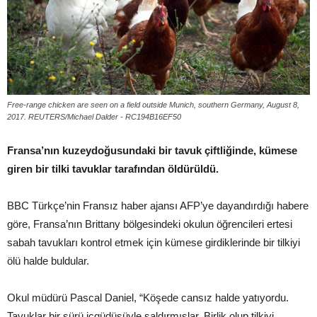
Free-range chicken are seen on a field outside Munich, southern Germany, August 8,
2017. REUTERS/Michael Dalder - RC194B16EF50
Fransa’nın kuzeydoğusundaki bir tavuk çiftliğinde, kümese
giren bir tilki tavuklar tarafından öldürüldü.
BBC Türkçe’nin Fransız haber ajansı AFP’ye dayandırdığı habere
göre, Fransa’nın Brittany bölgesindeki okulun öğrencileri ertesi
sabah tavukları kontrol etmek için kümese girdiklerinde bir tilkiyi
ölü halde buldular.
Okul müdürü Pascal Daniel, “Köşede cansız halde yatıyordu.
Tavuklar bir sürü içgüdüsüyle saldırmışlar. Birlik olup tilkiyi