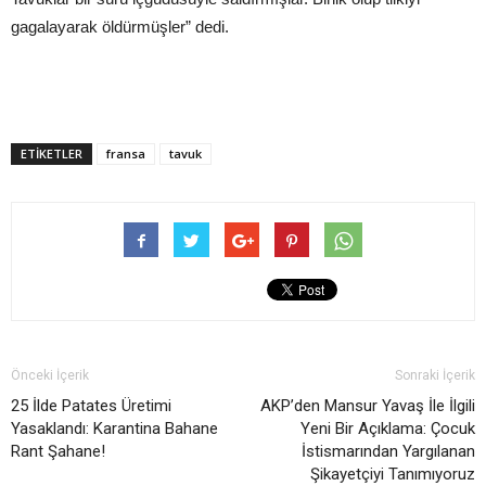
gagalayarak öldürmüşler” dedi.
ETIKETLER
fransa
tavuk
Önceki İçerik
Sonraki İçerik
25 İlde Patates Üretimi
AKP’den Mansur Yavaş İle İlgili
Yasaklandı: Karantina Bahane
Yeni Bir Açıklama: Çocuk
Rant Şahane!
İstismarından Yargılanan
Şikayetçiyi Tanımıyoruz