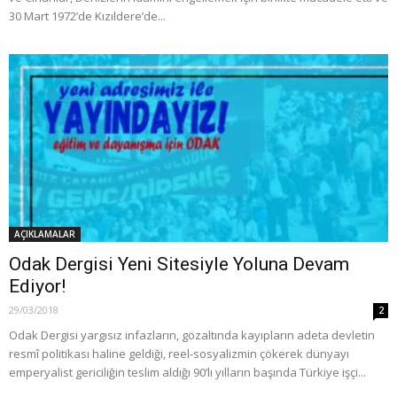
30 Mart 1972’de Kızıldere’de...
AÇIKLAMALAR
Odak Dergisi Yeni Sitesiyle Yoluna Devam
Ediyor!
29/03/2018
2
Odak Dergisi yargısız infazların, gözaltında kayıpların adeta devletin
resmî politikası haline geldiği, reel-sosyalizmin çökerek dünyayı
emperyalist gericiliğin teslim aldığı 90’lı yılların başında Türkiye işçi...