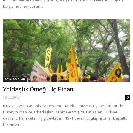
tüm muhalefete saldırıyorlar. Çöküş halindeler! Türkiye’de Erdoğan
karşısında net duran...
AÇIKLAMALAR
Yoldaşlık Örneği Üç Fidan
06/05/2018
0
6 Mayıs Anması/ Ankara Devrimci hareketimizin en iyi önderlerinde
Hüseyin İnan ve arkadaşları Deniz Gezmiş, Yusuf Aslan. Türkiye
devrimci hareketinin yiğit evlatları. 1971 devrimci çıkışını onlar başlattı.
Ülkemizin...