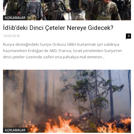
AÇIKLAMALAR
İdlib’deki Dinci Çeteler Nereye Gidecek?
19/09/2018
0
Rusya desteğindeki Suriye Ordusu İdlib’i kurtarmak için saldırıya
hazırlanırken Erdoğan ile ABD, Fransa, İsrail yönetimleri Suriye’nin
dinci çeteler üzerinde zaferi ona pahalıya mal etmenin...
AÇIKLAMALAR