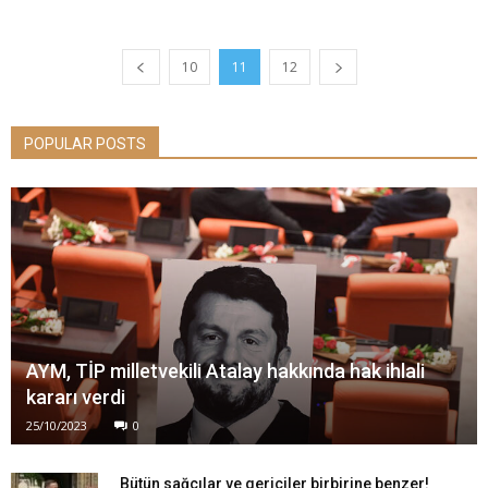
10
11
12
POPULAR POSTS
AYM, TİP milletvekili Atalay hakkında hak ihlali
kararı verdi
25/10/2023
0
Bütün sağcılar ve gericiler birbirine benzer!