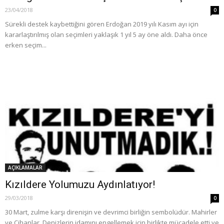
23/04/2018
0
Sürekli destek kaybettiğini gören Erdoğan 2019 yılı Kasım ayı için
kararlaştırılmış olan seçimleri yaklaşık 1 yıl 5 ay öne aldı. Daha önce
erken seçim...
AÇIKLAMALAR
Kızıldere Yolumuzu Aydınlatıyor!
29/03/2018
0
30 Mart, zulme karşı direnişin ve devrimci birliğin sembolüdür. Mahirler
ve Cihanlar, Denizlerin idamını engellemek için birlikte mücadele etti ve