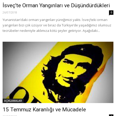
İsveç’te Orman Yangınları ve Düşündürdükleri
26/07/2018
0
Yunanistan’daki orman yangınları yüreğimizi yaktı. İsveç’teki orman
yangınları bizi çok üzüyor ve biraz da Türkiye’de yaşadığımız olumsuz
tecrübeler nedeniyle aklımıza kötü şeyler getiriyor. Aşağıdaki...
AÇIKLAMALAR
15 Temmuz Karanlığı ve Mücadele