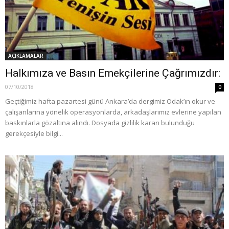
AÇIKLAMALAR
Halkımıza ve Basın Emekçilerine Çağrımızdır:
07/10/2018
0
Geçtiğimiz hafta pazartesi günü Ankara’da dergimiz Odak’ın okur ve
çalışanlarına yönelik operasyonlarda, arkadaşlarımız evlerine yapılan
baskınlarla gözaltına alındı. Dosyada gizlilik kararı bulunduğu
gerekçesiyle bilgi...