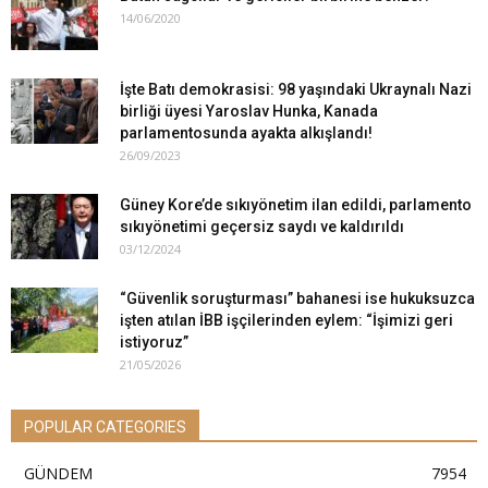
14/06/2020
İşte Batı demokrasisi: 98 yaşındaki Ukraynalı Nazi
birliği üyesi Yaroslav Hunka, Kanada
parlamentosunda ayakta alkışlandı!
26/09/2023
Güney Kore’de sıkıyönetim ilan edildi, parlamento
sıkıyönetimi geçersiz saydı ve kaldırıldı
03/12/2024
“Güvenlik soruşturması” bahanesi ise hukuksuzca
işten atılan İBB işçilerinden eylem: “İşimizi geri
istiyoruz”
21/05/2026
POPULAR CATEGORIES
GÜNDEM
7954