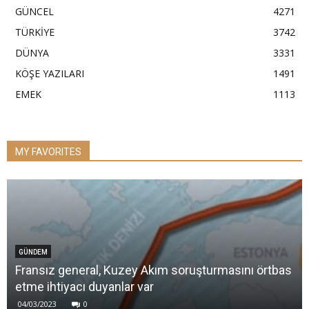
GÜNCEL
4271
TÜRKİYE
3742
DÜNYA
3331
KÖŞE YAZILARI
1491
EMEK
1113
MY FAVORITES
GÜNDEM
Fransız general, Kuzey Akım soruşturmasını örtbas
etme ihtiyacı duyanlar var
04/03/2023
0