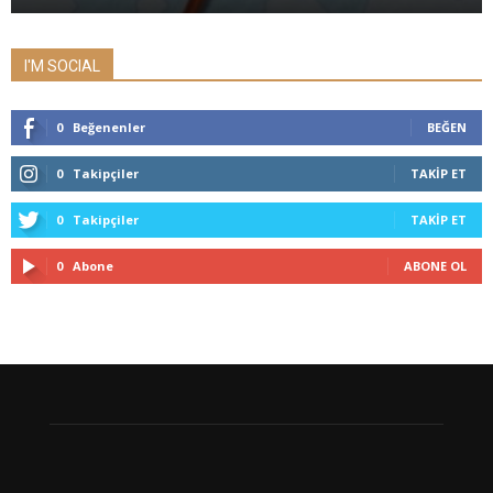
I'M SOCIAL
0
Beğenenler
BEĞEN
0
Takipçiler
TAKIP ET
0
Takipçiler
TAKIP ET
0
Abone
ABONE OL