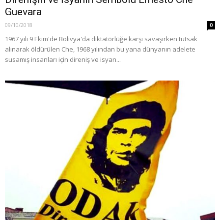
Guevara
09/10/2018
0
1967 yılı 9 Ekim'de Bolivya'da diktatörlüğe karşı savaşırken tutsak
alınarak öldürülen Che, 1968 yılından bu yana dünyanın adelete
susamış insanları için direniş ve isyan...