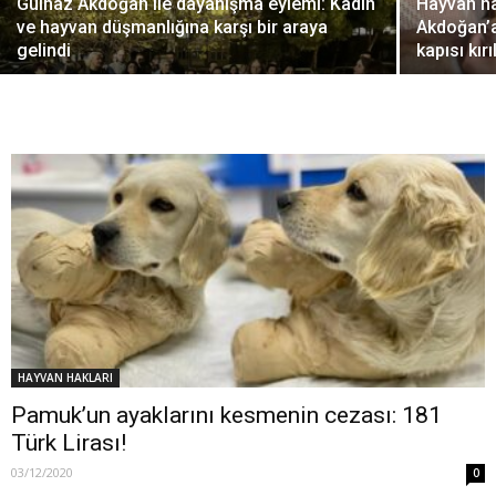
Gülnaz Akdoğan ile dayanışma eylemi: Kadın
Hayvan h
ve hayvan düşmanlığına karşı bir araya
Akdoğan’a
gelindi
kapısı kırı
HAYVAN HAKLARI
Pamuk’un ayaklarını kesmenin cezası: 181
Türk Lirası!
03/12/2020
0