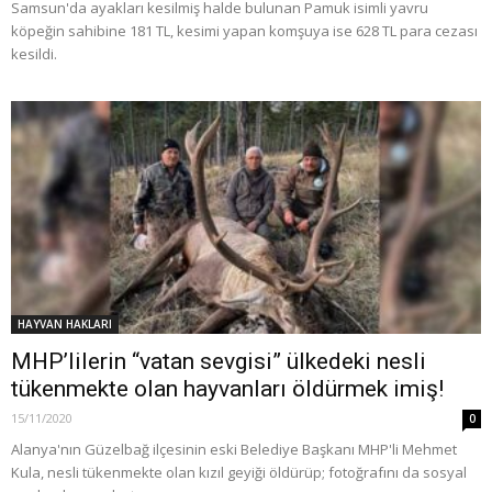
Samsun'da ayakları kesilmiş halde bulunan Pamuk isimli yavru
köpeğin sahibine 181 TL, kesimi yapan komşuya ise 628 TL para cezası
kesildi.
HAYVAN HAKLARI
MHP’lilerin “vatan sevgisi” ülkedeki nesli
tükenmekte olan hayvanları öldürmek imiş!
15/11/2020
0
Alanya'nın Güzelbağ ilçesinin eski Belediye Başkanı MHP'li Mehmet
Kula, nesli tükenmekte olan kızıl geyiği öldürüp; fotoğrafını da sosyal