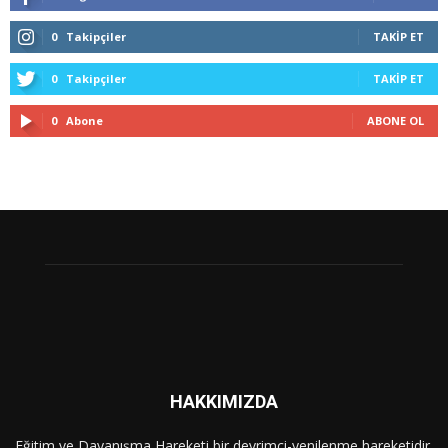
0
Takipçiler
TAKIP ET
0
Takipçiler
TAKIP ET
0
Abone
ABONE OL
HAKKIMIZDA
Eğitim ve Dayanışma Hareketi bir devrimci-yenilenme hareketidir.