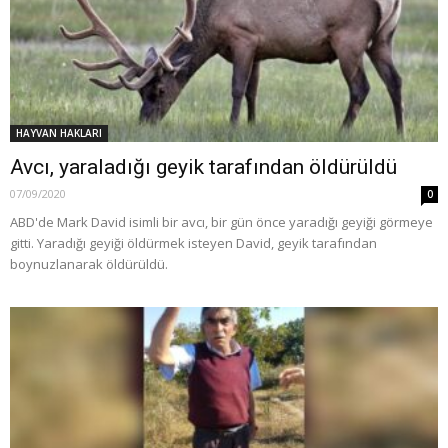
HAYVAN HAKLARI
Avcı, yaraladığı geyik tarafından öldürüldü
07/09/2020
0
ABD'de Mark David isimli bir avcı, bir gün önce yaradığı geyiği görmeye
gitti. Yaradığı geyiği öldürmek isteyen David, geyik tarafından
boynuzlanarak öldürüldü.