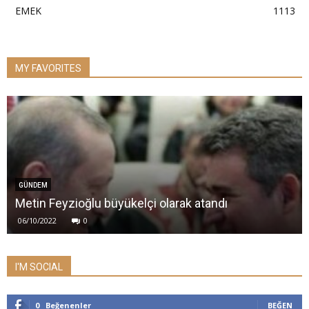
EMEK
1113
MY FAVORITES
GÜNDEM
Metin Feyzioğlu büyükelçi olarak atandı
06/10/2022
0
I'M SOCIAL
0
Beğenenler
BEĞEN