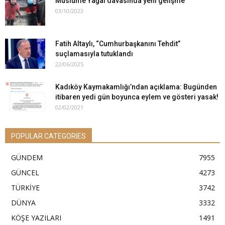
Müslüme Yağal davasında yeni gelişme
03/10/2023
Fatih Altaylı, “Cumhurbaşkanını Tehdit”
suçlamasıyla tutuklandı
22/06/2025
Kadıköy Kaymakamlığı’ndan açıklama: Bugünden
itibaren yedi gün boyunca eylem ve gösteri yasak!
02/02/2021
POPULAR CATEGORIES
GÜNDEM
7955
GÜNCEL
4273
TÜRKİYE
3742
DÜNYA
3332
KÖŞE YAZILARI
1491