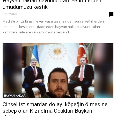
Hayvan hakları savunucuları: Yetkililerden
umudumuzu kestik
28/07/2020
0
Meclis’e bir türlü gelmeyen yasa tasarısından sonra yetkililerden
umutlarını kestiklerini ifade eden hayvan hakları savunucuları
kadınlara, ailelere ve kamuoyuna seslendi.
HAYVAN HAKLARI
Cinsel istismardan dolayı köpeğin ölmesine
sebep olan Kızılelma Ocakları Başkanı