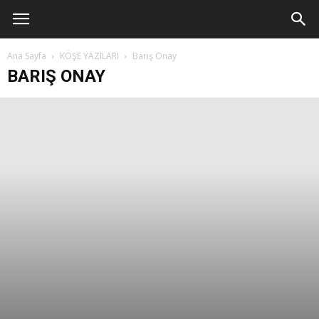
Ana Sayfa
KÖŞE YAZILARI
Barış Onay
BARIŞ ONAY