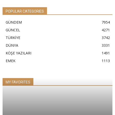
POPULAR CATEGORIES
GÜNDEM
7954
GÜNCEL
4271
TÜRKİYE
3742
DÜNYA
3331
KÖŞE YAZILARI
1491
EMEK
1113
MY FAVORITES