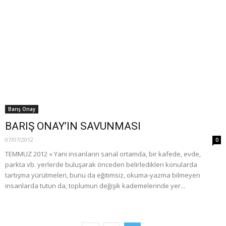
Barış Onay
BARIŞ ONAY’IN SAVUNMASI
07/07/2012
0
TEMMUZ 2012 « Yani insanların sanal ortamda, bir kafede, evde,
parkta vb. yerlerde buluşarak önceden belirledikleri konularda
tartışma yürütmeleri, bunu da eğitimsiz, okuma-yazma bilmeyen
insanlarda tutun da, toplumun değişik kademelerinde yer...