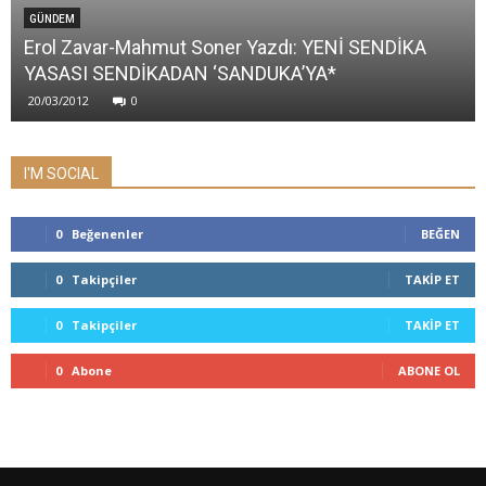
GÜNDEM
Erol Zavar-Mahmut Soner Yazdı: YENİ SENDİKA
YASASI SENDİKADAN ‘SANDUKA’YA*
20/03/2012
0
I'M SOCIAL
0
Beğenenler
BEĞEN
0
Takipçiler
TAKIP ET
0
Takipçiler
TAKIP ET
0
Abone
ABONE OL