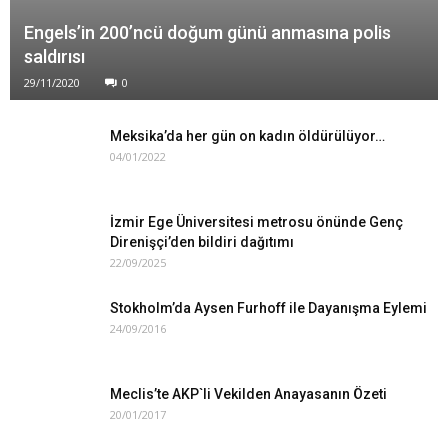
Engels’in 200’ncü doğum günü anmasına polis
saldırısı
29/11/2020
0
Meksika’da her gün on kadın öldürülüyor…
04/01/2022
İzmir Ege Üniversitesi metrosu önünde Genç
Direnişçi’den bildiri dağıtımı
22/09/2025
Stokholm’da Aysen Furhoff ile Dayanışma Eylemi
24/09/2016
Meclis’te AKP`li Vekilden Anayasanın Özeti
20/01/2017