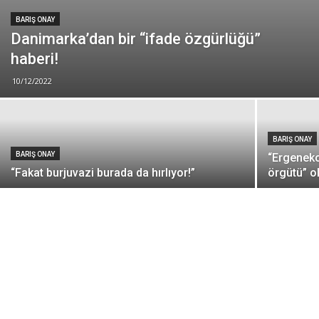
BARIŞ ONAY
Danimarka’dan bir “ifade özgürlüğü”
haberi!
10/12/2022
BARIŞ ONAY
BARIŞ ONAY
“Ergenekon
“Fakat burjuvazi burada da hırlıyor!”
örgütü”