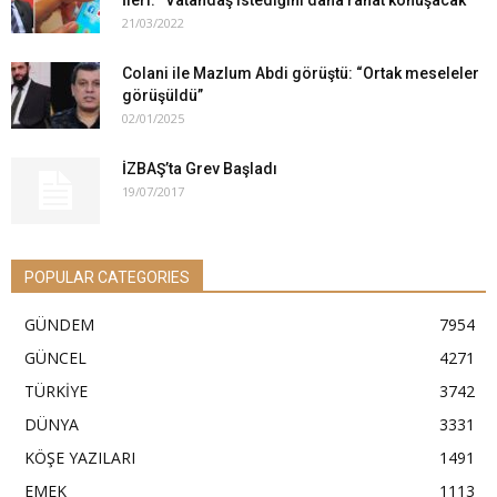
21/03/2022
Colani ile Mazlum Abdi görüştü: “Ortak meseleler
görüşüldü”
02/01/2025
İZBAŞ’ta Grev Başladı
19/07/2017
POPULAR CATEGORIES
GÜNDEM
7954
GÜNCEL
4271
TÜRKİYE
3742
DÜNYA
3331
KÖŞE YAZILARI
1491
EMEK
1113