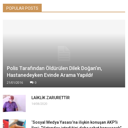
POPULAR POSTS
Polis Tarafından Öldürülen Dilek Doğan’ın,
Hastanedeyken Evinde Arama Yapıldı!
21/01/2016
0
LAİKLİK ZARURETTİR
14/08/2020
‘Sosyal Medya Yasası’na ilişkin konuşan AKP’li
İleri: “Vatandaş istediğini daha rahat konuşacak”