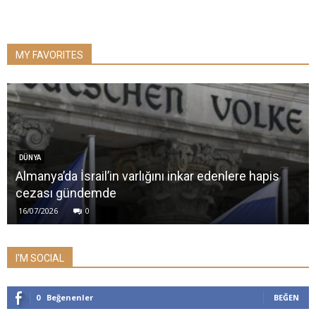
MY FAVORITES
DÜNYA
Almanya’da İsrail’in varlığını inkar edenlere hapis
cezası gündemde
16/07/2026
0
I'M SOCIAL
0
Beğenenler
BEĞEN