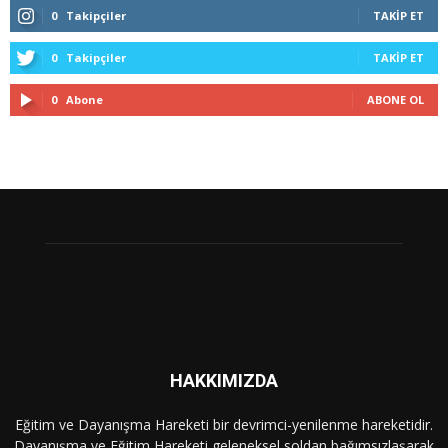
0
Takipçiler
TAKIP ET
0
Takipçiler
TAKIP ET
0
Abone
ABONE OL
HAKKIMIZDA
Eğitim ve Dayanışma Hareketi bir devrimci-yenilenme hareketidir.
Dayanışma ve Eğitim Hareketi geleneksel soldan bağımsızlaşarak