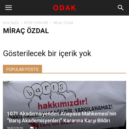
Ana Sayfa
KÖŞE YAZILARI
Miraç Özdal
MIRAÇ ÖZDAL
Gösterilecek bir içerik yok
POPULAR POSTS
1071 Akademisyenden Anayasa Mahkemesi’nin
“Barış Akademisyenleri” Kararına Karşı Bildiri
30/07/2019
0