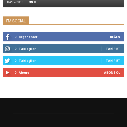
04/07/2016
0
I'M SOCIAL
0
Beğenenler
BEĞEN
0
Takipçiler
TAKIP ET
0
Takipçiler
TAKIP ET
0
Abone
ABONE OL