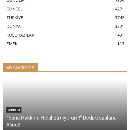
GÜNDEM
7954
GÜNCEL
4271
TÜRKİYE
3742
DÜNYA
3331
KÖŞE YAZILARI
1491
EMEK
1113
MY FAVORITES
GÜNDEM
“Sana Hakkımı Helal Etmiyorum!” Dedi, Gözaltına
Alındı!