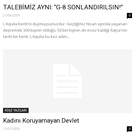
TALEBİMİZ AYNI: “G-8 SONLANDIRILSIN!”
21/08/2009
0
L'Aquila Kenti'ni duymuşsunuzdur. Geçtiğimiz Nisan ayında yaşanan
depremde 300 kişinin öldüğü, 50 bin kişinin de evsiz kaldığı İtalya'nın
tarihi bir kenti. L'Aquila bu kez adını...
KÖŞE YAZILARI
Kadını Koruyamayan Devlet
11/07/2009
0