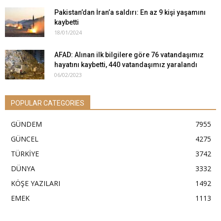
Pakistan’dan İran’a saldırı: En az 9 kişi yaşamını
kaybetti
18/01/2024
AFAD: Alınan ilk bilgilere göre 76 vatandaşımız
hayatını kaybetti, 440 vatandaşımız yaralandı
06/02/2023
POPULAR CATEGORIES
GÜNDEM
7955
GÜNCEL
4275
TÜRKİYE
3742
DÜNYA
3332
KÖŞE YAZILARI
1492
EMEK
1113