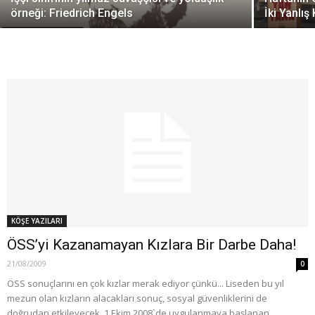
örneği: Friedrich Engels
İki Yanlış
KÖŞE YAZILARI
ÖSS’yi Kazanamayan Kızlara Bir Darbe Daha!
21/08/2009
0
ÖSS sonuçlarını en çok kızlar merak ediyor çünkü... Liseden bu yıl
mezun olan kızların alacakları sonuç, sosyal güvenliklerini de
doğrudan etkileyecek. 1 Ekim 2008`de uygulanmaya başlanan...