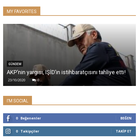
MY FAVORITES
GÜNDEM
AKP’nin yargısı, IŞİD’in istihbaratçısını tahliye etti!
23/10/2020
0
I'M SOCIAL
0
Beğenenler
BEĞEN
0
Takipçiler
TAKIP ET