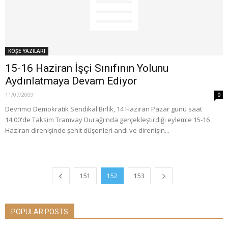
KÖŞE YAZILARI
15-16 Haziran İşçi Sınıfının Yolunu
Aydınlatmaya Devam Ediyor
11/07/2009
0
Devrimci Demokratik Sendikal Birlik, 14 Haziran Pazar günü saat
14:00'de Taksim Tramvay Durağı'nda gerçekleştirdiği eylemle 15-16
Haziran direnişinde şehit düşenleri andı ve direnişin...
151
152
153
POPULAR POSTS