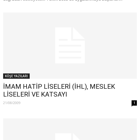
KÖŞE YAZILARI
İMAM HATİP LİSELERİ (İHL), MESLEK
LİSELERİ VE KATSAYI
21/08/2009
1