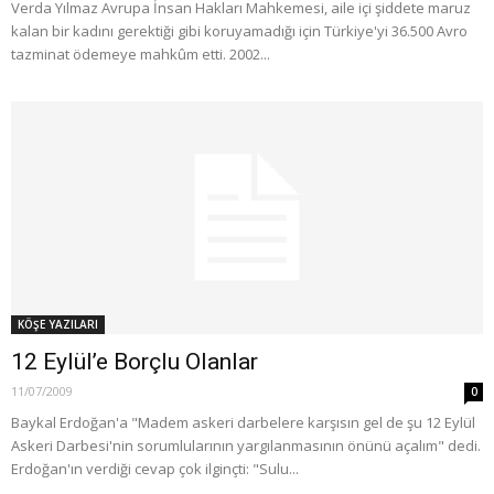
Verda Yılmaz Avrupa İnsan Hakları Mahkemesi, aile içi şiddete maruz
kalan bir kadını gerektiği gibi koruyamadığı için Türkiye'yi 36.500 Avro
tazminat ödemeye mahkûm etti. 2002...
KÖŞE YAZILARI
12 Eylül’e Borçlu Olanlar
11/07/2009
0
Baykal Erdoğan'a "Madem askeri darbelere karşısın gel de şu 12 Eylül
Askeri Darbesi'nin sorumlularının yargılanmasının önünü açalım" dedi.
Erdoğan'ın verdiği cevap çok ilginçti: "Sulu...