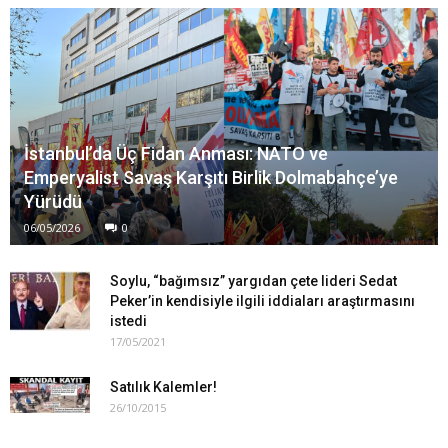
İstanbul’da Üç Fidan Anması: NATO ve
Emperyalist Savaş Karşıtı Birlik Dolmabahçe’ye
Yürüdü
06/05/2026
0
Soylu, “bağımsız” yargıdan çete lideri Sedat
Peker’in kendisiyle ilgili iddiaları araştırmasını
istedi
17/05/2021
Satılık Kalemler!
26/10/2015