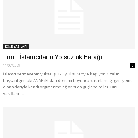
KÖŞE YAZILARI
Ilımlı İslamcıların Yolsuzluk Batağı
11/07/2009
0
İslamcı sermayenin yükselişi 12 Eylül süreciyle başlıyor. Özal'ın
başkanlığındaki ANAP iktidarı dönemi boyunca yararlandığı genişleme
olanaklarıyla kendi örgütlenme ağlarını da güçlendirdiler. Dini
vakıfların,...