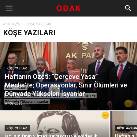
Ana Sayfa
KÖŞE YAZILARI
KÖŞE YAZILARI
KÖŞE YAZILARI
Haftanın Özeti: “Çerçeve Yasa”
Meclis’te; Operasyonlar, Sınır Ölümleri ve
Dünyada Yükselen İsyanlar
07/08/2026
KÖŞE YAZILARI
KÖŞE YAZILAR
İşçi sınıfının yılmaz savaşçısı ve yoldaşlık
Haftanın Ö