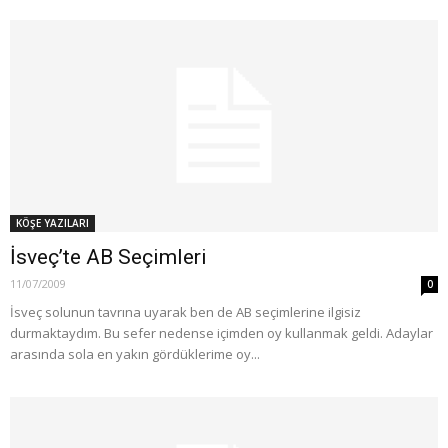
KÖŞE YAZILARI
İsveç’te AB Seçimleri
11/07/2009
0
İsveç solunun tavrına uyarak ben de AB seçimlerine ilgisiz
durmaktaydım. Bu sefer nedense içimden oy kullanmak geldi. Adaylar
arasında sola en yakın gördüklerime oy...