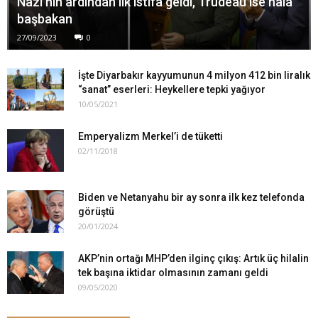
Nazi’nin ardından ilk istifa geldi, Trudeau ise hala
başbakan
27/09/2023
0
İşte Diyarbakır kayyumunun 4 milyon 412 bin liralık
“sanat” eserleri: Heykellere tepki yağıyor
10/05/2021
Emperyalizm Merkel’i de tüketti
02/11/2018
Biden ve Netanyahu bir ay sonra ilk kez telefonda
görüştü
20/01/2024
AKP’nin ortağı MHP’den ilginç çıkış: Artık üç hilalin
tek başına iktidar olmasının zamanı geldi
09/05/2020