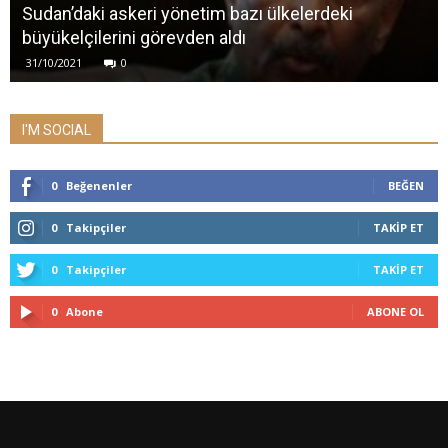
Sudan’daki askeri yönetim bazı ülkelerdeki
büyükelçilerini görevden aldı
31/10/2021
0
I'M SOCIAL
0
Beğenenler
BEĞEN
0
Takipçiler
TAKIP ET
0
Takipçiler
TAKIP ET
0
Abone
ABONE OL