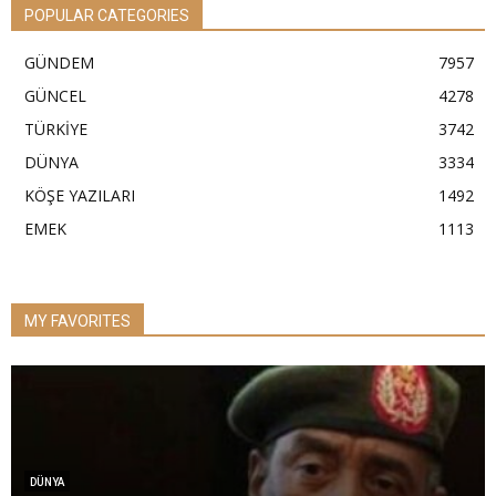
POPULAR CATEGORIES
GÜNDEM
7957
GÜNCEL
4278
TÜRKİYE
3742
DÜNYA
3334
KÖŞE YAZILARI
1492
EMEK
1113
MY FAVORITES
DÜNYA