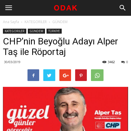
Ana Sayfa
KATEGORİLER
GÜNDEM
KATEGORİLER
GÜNDEM
TÜRKİYE
CHP’nin Beyoğlu Adayı Alper
Taş ile Röportaj
30/03/2019
3462
0