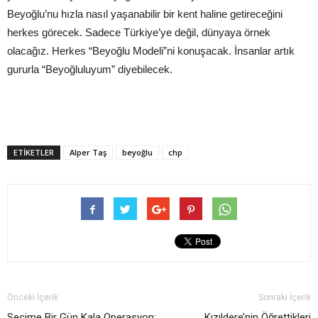
Beyoğlu’nu hızla nasıl yaşanabilir bir kent haline getireceğini
herkes görecek. Sadece Türkiye’ye değil, dünyaya örnek
olacağız. Herkes “Beyoğlu Modeli”ni konuşacak. İnsanlar artık
gururla “Beyoğluluyum” diyebilecek.
ETIKETLER
Alper Taş
beyoğlu
chp
Önceki İçerik
Sonraki İçerik
Seçime Bir Gün Kala Operasyon:
Kızıldere’nin Öğrettikleri