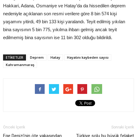
Hakkari, Adana, Osmaniye ve Hatay’da da hissedilen deprem
nedeniyle açıklanan son resmi verilere göre 8 bin 574 kişi
yaşamını yitirdi, 49 bin 133 kişi yaralandı. Teyit edilmiş yıkılan
bina sayısının 5 bin 775, yıkılma ihbarı gelmiş ancak teyit
edilmemiş bina sayısının ise 11 bin 302 olduğu bildirildi.
ETIKETLER
Deprem
Hatay
Hayatını kaybeden sayısı
Kahramanmaraş
Önceki İçerik
Sonraki İçerik
Ege Denizi’nin öte yakasından
Türkiye solu bu büyük felaket