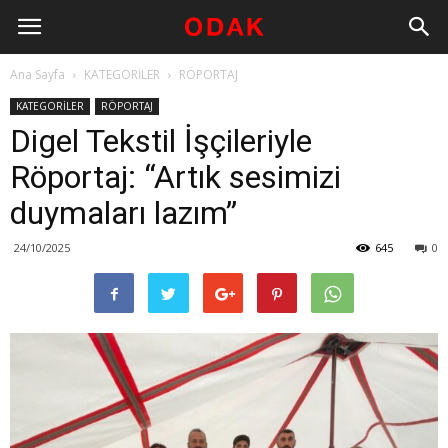
Ana Sayfa
KATEGORİLER
RÖPORTAJ
KATEGORİLER
RÖPORTAJ
Digel Tekstil İşçileriyle
Röportaj: “Artık sesimizi
duymaları lazım”
24/10/2025
645
0