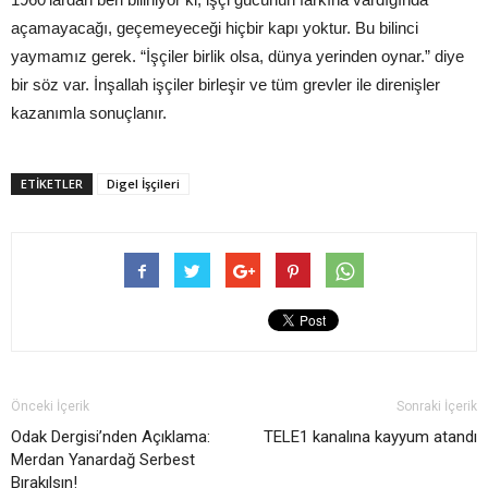
açamayacağı, geçemeyeceği hiçbir kapı yoktur. Bu bilinci
yaymamız gerek. “İşçiler birlik olsa, dünya yerinden oynar.” diye
bir söz var. İnşallah işçiler birleşir ve tüm grevler ile direnişler
kazanımla sonuçlanır.
ETIKETLER
Digel İşçileri
Önceki İçerik
Sonraki İçerik
Odak Dergisi’nden Açıklama:
TELE1 kanalına kayyum atandı
Merdan Yanardağ Serbest
Bırakılsın!