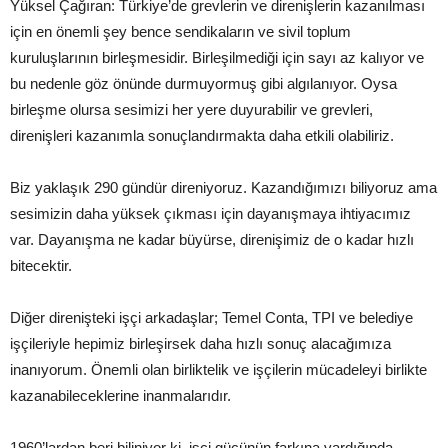
Yüksel Çağıran: Türkiye’de grevlerin ve direnişlerin kazanılması
için en önemli şey bence sendikaların ve sivil toplum
kuruluşlarının birleşmesidir. Birleşilmediği için sayı az kalıyor ve
bu nedenle göz önünde durmuyormuş gibi algılanıyor. Oysa
birleşme olursa sesimizi her yere duyurabilir ve grevleri,
direnişleri kazanımla sonuçlandırmakta daha etkili olabiliriz.
Biz yaklaşık 290 gündür direniyoruz. Kazandığımızı biliyoruz ama
sesimizin daha yüksek çıkması için dayanışmaya ihtiyacımız
var. Dayanışma ne kadar büyürse, direnişimiz de o kadar hızlı
bitecektir.
Diğer direnişteki işçi arkadaşlar; Temel Conta, TPI ve belediye
işçileriyle hepimiz birleşirsek daha hızlı sonuç alacağımıza
inanıyorum. Önemli olan birliktelik ve işçilerin mücadeleyi birlikte
kazanabileceklerine inanmalarıdır.
1960’lardan beri biliniyor ki, işçi gücünün farkına vardığında