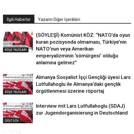
İlgili Haberler
Yazarın Diğer İçerikleri
(SÖYLEŞİ) Komünist KÖZ: “NATO’da oyun
kuran pozisyonda olmaması, Türkiye’nin
NATO’nun veya Amerikan
KÖŞE YAZILARI
emperyalizminin ‘sömürgesi’ olduğu
anlamına gelmez”
Almanya Sosyalist İşçi Gençliği üyesi Lars
Lutfullahoglu ile Almanya’daki gençlik
örgütlenmesi üzerine röportaj
KÖŞE YAZILARI
Interview mit Lars Lutfullahoglu (SDAJ)
zur Jugendorganisierung in Deutschland
DEUTSCH