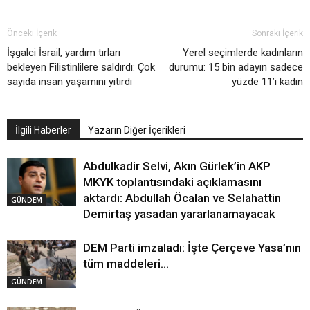
Önceki İçerik
Sonraki İçerik
İşgalci İsrail, yardım tırları
Yerel seçimlerde kadınların
bekleyen Filistinlilere saldırdı: Çok
durumu: 15 bin adayın sadece
sayıda insan yaşamını yitirdi
yüzde 11’i kadın
İlgili Haberler
Yazarın Diğer İçerikleri
Abdulkadir Selvi, Akın Gürlek’in AKP
MKYK toplantısındaki açıklamasını
aktardı: Abdullah Öcalan ve Selahattin
GÜNDEM
Demirtaş yasadan yararlanamayacak
DEM Parti imzaladı: İşte Çerçeve Yasa’nın
tüm maddeleri…
GÜNDEM