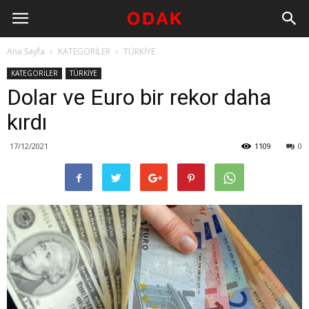
Ana Sayfa
KATEGORİLER
TÜRKİYE
KATEGORİLER
TÜRKİYE
Dolar ve Euro bir rekor daha
kırdı
17/12/2021
1109
0