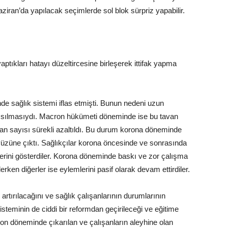
ziran’da yapılacak seçimlerde sol blok sürpriz yapabilir.
ptıkları hatayı düzeltircesine birleşerek ittifak yapma
de sağlık sistemi iflas etmişti. Bunun nedeni uzun
kısılmasıydı. Macron hükümeti döneminde ise bu tavan
şan sayısı sürekli azaltıldı. Bu durum korona döneminde
ün yüzüne çıktı. Sağlıkçılar korona öncesinde ve sonrasında
erini gösterdiler. Korona döneminde baskı ve zor çalışma
rken diğerler ise eylemlerini pasif olarak devam ettirdiler.
artırılacağını ve sağlık çalışanlarının durumlarının
n sisteminin de ciddi bir reformdan geçirileceği ve eğitime
cron döneminde çıkarılan ve çalışanların aleyhine olan