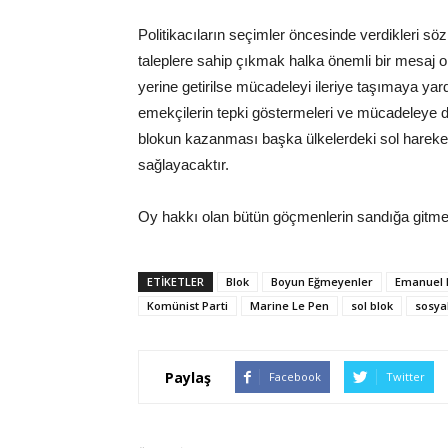
Politikacıların seçimler öncesinde verdikleri sö
taleplere sahip çıkmak halka önemli bir mesaj ol
yerine getirilse mücadeleyi ileriye taşımaya yard
emekçilerin tepki göstermeleri ve mücadeleye d
blokun kazanması başka ülkelerdeki sol hareke
sağlayacaktır.
Oy hakkı olan bütün göçmenlerin sandığa gitmele
ETIKETLER
Blok
Boyun Eğmeyenler
Emanuel
Komünist Parti
Marine Le Pen
sol blok
sosyal
Paylaş
Facebook
Twitter