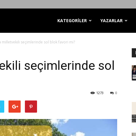
KATEGORİLER
YAZARLAR
 milletvekili seçimlerinde sol blok favori mi?
ekili seçimlerinde sol
1273
0
ş