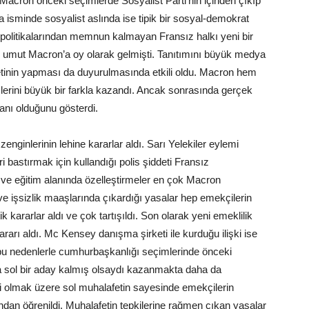
 Macron önceki seçimlerde Sosyalist Parti’nin içinden çıkıp
ca isminde sosyalist aslında ise tipik bir sosyal-demokrat
in politikalarından memnun kalmayan Fransız halkı yeni bir
umut Macron’a oy olarak gelmişti. Tanıtımını büyük medya
inin yapması da duyurulmasında etkili oldu. Macron hem
lerini büyük bir farkla kazandı. Ancak sonrasında gerçek
nı olduğunu gösterdi.
nginlerinin lehine kararlar aldı. Sarı Yelekiler eylemi
astırmak için kullandığı polis şiddeti Fransız
 ve eğitim alanında özelleştirmeler en çok Macron
 işsizlik maaşlarında çıkardığı yasalar hep emekçilerin
kararlar aldı ve çok tartışıldı. Son olarak yeni emeklilik
rarı aldı. Mc Kensey danışma şirketi ile kurduğu ilişki ise
bu nedenlerle cumhurbaşkanlığı seçimlerinde önceki
da sol bir aday kalmış olsaydı kazanmakta daha da
i olmak üzere sol muhalafetin sayesinde emekçilerin
ndan öğrenildi. Muhalafetin tepkilerine rağmen çıkan yasalar