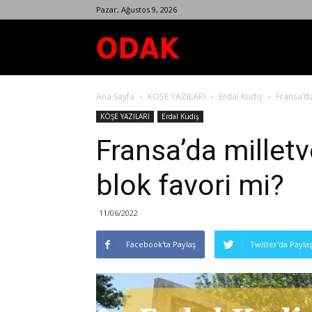
Pazar, Ağustos 9, 2026
Odak
Ana Sayfa
KÖŞE YAZILARI
Erdal Kudiş
Fransa’da
Dergisi
KÖŞE YAZILARI
Erdal Kudiş
Fransa’da milletv
blok favori mi?
11/06/2022
Facebook'ta Paylaş
Twitter'da Payla