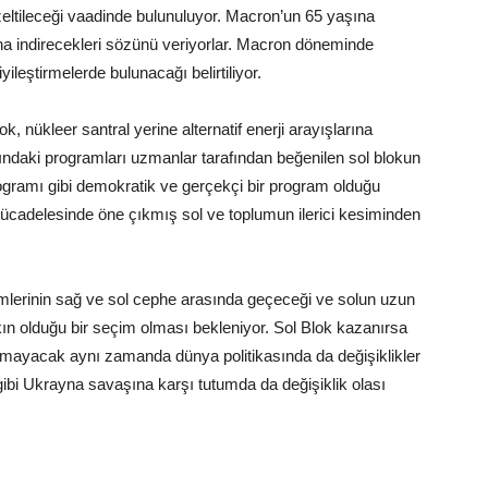
üzeltileceği vaadinde bulunuluyor. Macron’un 65 yaşına
şına indirecekleri sözünü veriyorlar. Macron döneminde
yileştirmelerde bulunacağı belirtiliyor.
k, nükleer santral yerine alternatif enerji arayışlarına
rındaki programları uzmanlar tarafından beğenilen sol blokun
ogramı gibi demokratik ve gerçekçi bir program olduğu
çi mücadelesinde öne çıkmış sol ve toplumun ilerici kesiminden
çimlerinin sağ ve sol cephe arasında geçeceği ve solun uzun
ın olduğu bir seçim olması bekleniyor. Sol Blok kazanırsa
olmayacak aynı zamanda dünya politikasında da değişiklikler
gibi Ukrayna savaşına karşı tutumda da değişiklik olası