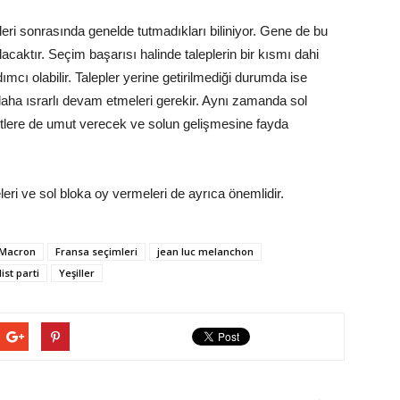
zleri sonrasında genelde tutmadıkları biliniyor. Gene de bu
acaktır. Seçim başarısı halinde taleplerin bir kısmı dahi
ımcı olabilir. Talepler yerine getirilmediği durumda ise
aha ısrarlı devam etmeleri gerekir. Aynı zamanda sol
tlere de umut verecek ve solun gelişmesine fayda
ri ve sol bloka oy vermeleri de ayrıca önemlidir.
 Macron
Fransa seçimleri
jean luc melanchon
ist parti
Yeşiller