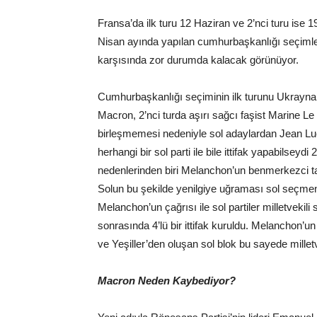
Fransa’da ilk turu 12 Haziran ve 2’nci turu ise 1
Nisan ayında yapılan cumhurbaşkanlığı seçimler
karşısında zor durumda kalacak görünüyor.
Cumhurbaşkanlığı seçiminin ilk turunu Ukrayna
Macron, 2’nci turda aşırı sağcı faşist Marine Le
birleşmemesi nedeniyle sol adaylardan Jean L
herhangi bir sol parti ile bile ittifak yapabilsey
nedenlerinden biri Melanchon’un benmerkezci tavr
Solun bu şekilde yenilgiye uğraması sol seçmenler
Melanchon’un çağrısı ile sol partiler milletvekili 
sonrasında 4’lü bir ittifak kuruldu. Melanchon’u
ve Yeşiller’den oluşan sol blok bu sayede millet
Macron Neden Kaybediyor?