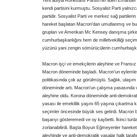
Yeni adıyla Rönesans Partisi’nin lideri Emanuel
kendi partisini kurmuştu. Sosyalist Parti yalnız
partidir. Sosyalist Parti ve merkez sağ partiler
hareket başlatan Macron’dan umutlanmış ve bu 
grupları ve Amerikan Mc Kensey danışma şirket
cumhurbaşkanlığını hem de milletvekilliği seçim
yüzünü yani zengin sömürücülerin cumhurbaşka
Macron işçi ve emekçilerin aleyhine ve Fransız ze
Macron döneminde başladı. Macron’un eylemleri b
politikasında çok az görülmüştü. Sağlık, ulaşım
döneminde artı. Macron’un çalışma yasasında ve
aleyhine oldu. Korona döneminde anti-demokratik 
yasası ile emeklilik yaşını 65 yaşına çıkartma ka
seçimler öncesinde büyük ses getirdi. Macron 
başarıyı gösteremedi ve oy kaybetti. İkinci tur
zorlanabilirdi. Başta Boyun Eğmeyenler hareket
aleyhinde ve anti-demokratik yasalar halk tarafı