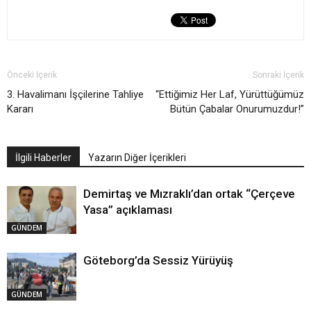
Önceki İçerik
Sonraki İçerik
3. Havalimanı İşçilerine Tahliye
“Ettiğimiz Her Laf, Yürüttüğümüz
Kararı
Bütün Çabalar Onurumuzdur!”
İlgili Haberler
Yazarın Diğer İçerikleri
Demirtaş ve Mızraklı’dan ortak “Çerçeve
Yasa” açıklaması
GÜNDEM
Göteborg’da Sessiz Yürüyüş
GÜNDEM