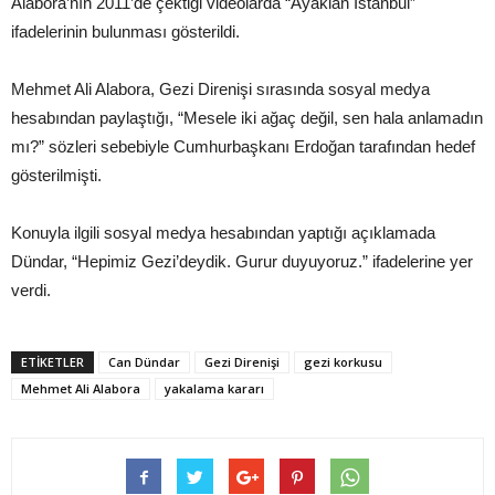
Alabora’nın 2011’de çektiği videolarda “Ayaklan İstanbul”
ifadelerinin bulunması gösterildi.
Mehmet Ali Alabora, Gezi Direnişi sırasında sosyal medya
hesabından paylaştığı, “Mesele iki ağaç değil, sen hala anlamadın
mı?” sözleri sebebiyle Cumhurbaşkanı Erdoğan tarafından hedef
gösterilmişti.
Konuyla ilgili sosyal medya hesabından yaptığı açıklamada
Dündar, “Hepimiz Gezi’deydik. Gurur duyuyoruz.” ifadelerine yer
verdi.
ETIKETLER
Can Dündar
Gezi Direnişi
gezi korkusu
Mehmet Ali Alabora
yakalama kararı