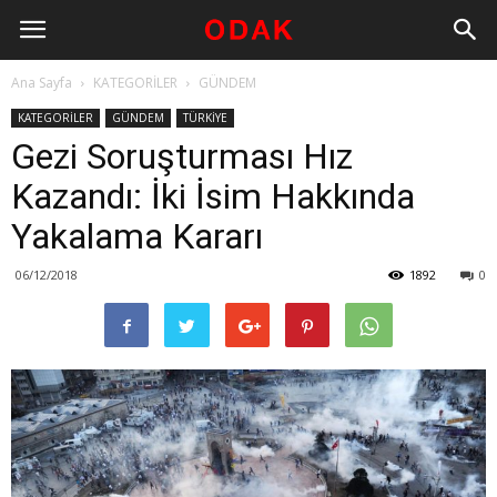
Ana Sayfa
KATEGORİLER
GÜNDEM
KATEGORİLER
GÜNDEM
TÜRKİYE
Gezi Soruşturması Hız
Kazandı: İki İsim Hakkında
Yakalama Kararı
06/12/2018
1892
0