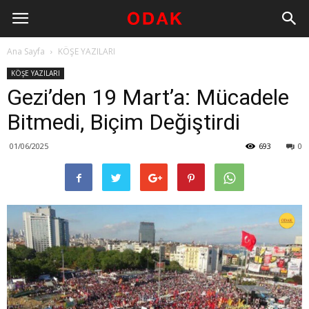
Ana Sayfa
KÖŞE YAZILARI
KÖŞE YAZILARI
Gezi’den 19 Mart’a: Mücadele
Bitmedi, Biçim Değiştirdi
01/06/2025
693
0