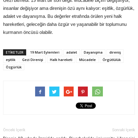
Gezi bitmedi. 19 Mart bir son değil. Mücadele biçim değiştiriyor,
insanlar değişiyor ama direnişin özü aynı kalıyor: eşitlik, özgürlük,
adalet ve dayanışma. Bu değerler etrafında örülen yeni halk
hareketleri, geleceğin daha özgür ve yaşanabilir bir toplumunu
kurmanın öncüsü olabilir.
ETIKETLER
19 Mart Eylemleri
adalet
Dayanışma
direniş
eşitlik
Gezi Direnişi
Halk hareketi
Mücadele
Örgütlülük
Özgürlük
Önceki İçerik
Sonraki İçerik