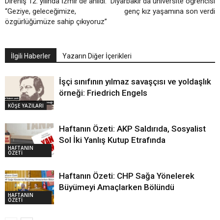
Direniş 12. yılında İzmir’de anıldı:
Diyarbakır’da üniversite öğrencisi
“Geziye, geleceğimize,
genç kız yaşamına son verdi
özgürlüğümüze sahip çıkıyoruz”
İlgili Haberler
Yazarın Diğer İçerikleri
İşçi sınıfının yılmaz savaşçısı ve yoldaşlık
örneği: Friedrich Engels
KÖŞE YAZILARI
Haftanın Özeti: AKP Saldırıda, Sosyalist
Sol İki Yanlış Kutup Etrafında
HAFTANIN
ÖZETİ
Haftanın Özeti: CHP Sağa Yönelerek
Büyümeyi Amaçlarken Bölündü
HAFTANIN
ÖZETİ