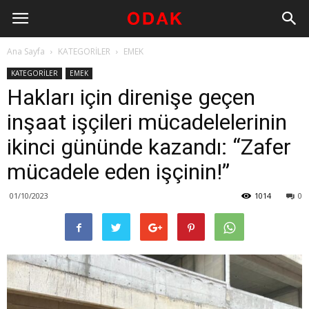
Ana Sayfa
KATEGORİLER
EMEK
KATEGORİLER
EMEK
Hakları için direnişe geçen
inşaat işçileri mücadelelerinin
ikinci gününde kazandı: “Zafer
mücadele eden işçinin!”
01/10/2023
1014
0