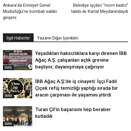
Ankara’da Emniyet Genel
Belediye işçileri “norm kadro”
Müdürlüğü’ne bombalı saldırı
talebi ile Kartal Meydanındaydı
girişimi
İlgili Haberler
Yazarın Diğer İçerikleri
Yaşadıkları haksızlıklara karşı direnen İBB
Ağaç A.Ş. çalışanları açlık grevine
başlıyor, dayanışmaya çağırıyor
EMEK
İBB Ağaç A.Ş.’de iş cinayeti: İşçi Fadıl
Çiçek refüj temizliği yaptığı sırada bir
aracın çarpması ile yaşamını yitirdi
EMEK
Turan Çil’in başarısını hep beraber
kutladık
EMEK