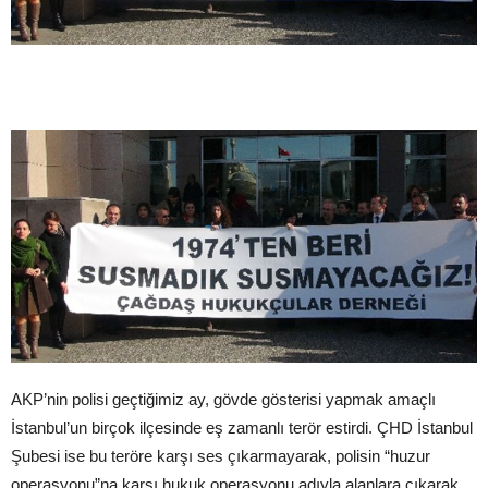
AKP’nin polisi geçtiğimiz ay, gövde gösterisi yapmak amaçlı
İstanbul’un birçok ilçesinde eş zamanlı terör estirdi. ÇHD İstanbul
Şubesi ise bu teröre karşı ses çıkarmayarak, polisin “huzur
operasyonu”na karşı hukuk operasyonu adıyla alanlara çıkarak