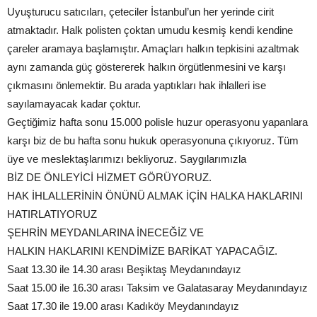
Uyuşturucu satıcıları, çeteciler İstanbul’un her yerinde cirit
atmaktadır. Halk polisten çoktan umudu kesmiş kendi kendine
çareler aramaya başlamıştır. Amaçları halkın tepkisini azaltmak
aynı zamanda güç göstererek halkın örgütlenmesini ve karşı
çıkmasını önlemektir. Bu arada yaptıkları hak ihlalleri ise
sayılamayacak kadar çoktur.
Geçtiğimiz hafta sonu 15.000 polisle huzur operasyonu yapanlara
karşı biz de bu hafta sonu hukuk operasyonuna çıkıyoruz. Tüm
üye ve meslektaşlarımızı bekliyoruz. Saygılarımızla
BİZ DE ÖNLEYİCİ HİZMET GÖRÜYORUZ.
HAK İHLALLERİNİN ÖNÜNÜ ALMAK İÇİN HALKA HAKLARINI
HATIRLATIYORUZ
ŞEHRİN MEYDANLARINA İNECEĞİZ VE
HALKIN HAKLARINI KENDİMİZE BARİKAT YAPACAĞIZ.
Saat 13.30 ile 14.30 arası Beşiktaş Meydanındayız
Saat 15.00 ile 16.30 arası Taksim ve Galatasaray Meydanındayız
Saat 17.30 ile 19.00 arası Kadıköy Meydanındayız