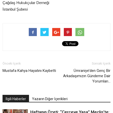
Çağdaş Hukukçular Derneği
İstanbul Şubesi
Önceki İçerik
Sonraki İçerik
Mustafa Kahya Hayatını Kaybetti
Ümraniye’den Genç Bir
Arkadaşımızın Gündeme Dair
Yorumları…
İlgili Haberler
Yazarın Diğer İçerikleri
Haftanın Özeti: “Çerçeve Yasa” Meclis’te;