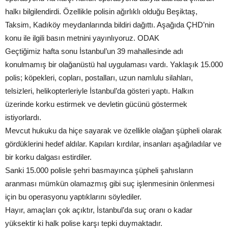
halkı bilgilendirdi. Özellikle polisin ağırlıklı olduğu Beşiktaş,
Taksim, Kadıköy meydanlarında bildiri dağıttı. Aşağıda ÇHD’nin
konu ile ilgili basın metnini yayınlıyoruz. ODAK
Geçtiğimiz hafta sonu İstanbul’un 39 mahallesinde adı
konulmamış bir olağanüstü hal uygulaması vardı. Yaklaşık 15.000
polis; köpekleri, copları, postalları, uzun namlulu silahları,
telsizleri, helikopterleriyle İstanbul’da gösteri yaptı. Halkın
üzerinde korku estirmek ve devletin gücünü göstermek
istiyorlardı.
Mevcut hukuku da hiçe sayarak ve özellikle olağan şüpheli olarak
gördüklerini hedef aldılar. Kapıları kırdılar, insanları aşağıladılar ve
bir korku dalgası estirdiler.
Sanki 15.000 polisle şehri basmayınca şüpheli şahısların
aranması mümkün olamazmış gibi suç işlenmesinin önlenmesi
için bu operasyonu yaptıklarını söylediler.
Hayır, amaçları çok açıktır, İstanbul’da suç oranı o kadar
yüksektir ki halk polise karşı tepki duymaktadır.