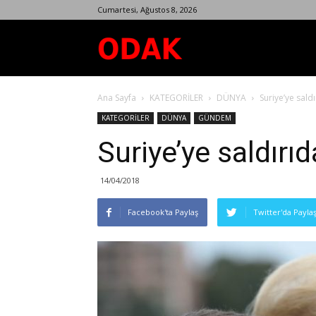
Cumartesi, Ağustos 8, 2026
Odak
Ana Sayfa
KATEGORİLER
DÜNYA
Suriye’ye sald
Dergisi
KATEGORİLER
DÜNYA
GÜNDEM
Suriye’ye saldırı
14/04/2018
Facebook'ta Paylaş
Twitter'da Payla