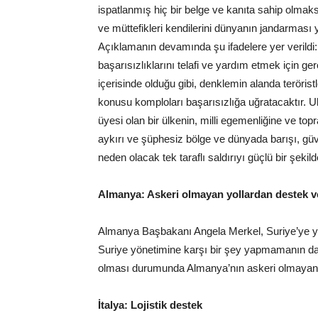
ispatlanmış hiç bir belge ve kanıta sahip olmak
ve müttefikleri kendilerini dünyanın jandarmas
Açıklamanın devamında şu ifadelere yer verildi: “
başarısızlıklarını telafi ve yardım etmek için gerç
içerisinde olduğu gibi, denklemin alanda terörist
konusu komploları başarısızlığa uğratacaktır. 
üyesi olan bir ülkenin, milli egemenliğine ve t
aykırı ve şüphesiz bölge ve dünyada barışı, güve
neden olacak tek taraflı saldırıyı güçlü bir şekild
Almanya: Askeri olmayan yollardan destek v
Almanya Başbakanı Angela Merkel, Suriye’ye yö
Suriye yönetimine karşı bir şey yapmamanın da 
olması durumunda Almanya’nın askeri olmayan yol
İtalya: Lojistik destek