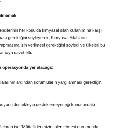
.
ılmamalı
dilerinin her koşulda kimyasal silah kullanımına karşı
ması gerektiğini söyleyerek, Kimyasal Silahların
masına izin verilmesi gerektiğini söyledi ve ülkeleri bu
amaya davet etti.
se operasyonda yer alacağız
dialarının ardından sorumluların yargılanması gerektiğini
operasyonu destekleyip desteklemeyeceği konusundaki
elman ise “Müttefiklerimizin talep etmesi durumunda