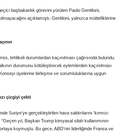
eçici başbakanlık görevini yürüten Paolo Gentiloni,
olmayacağını açıklamıştı. Gentiloni, yalnızca müttefiklerine
açının
rres, tehlikeli durumlardan kaçınılması çağrısında bulundu.
alkının durumunu kötüleştirecek eylemlerden kaçınılması
Konseyi üyelerine birleşme ve sorumluluklarına uygun
ızı çizgiyi çekti
ğinde Suriye’ye gerçekleştirilen hava saldırılarını ‘kırmızı
ili, “Geçen yıl, Başkan Trump kimyasal silah kullanımının
e ortaya koymuştu. Bu gece, ABD’nin liderliğinde Fransa ve