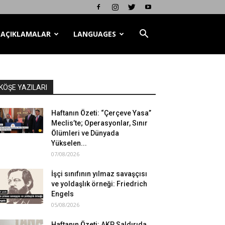
AÇIKLAMALAR
LANGUAGES
KÖŞE YAZILARI
Haftanın Özeti: “Çerçeve Yasa”
Meclis’te; Operasyonlar, Sınır
Ölümleri ve Dünyada
Yükselen...
07/08/2026
İşçi sınıfının yılmaz savaşçısı
ve yoldaşlık örneği: Friedrich
Engels
05/08/2026
Haftanın Özeti: AKP Saldırıda,