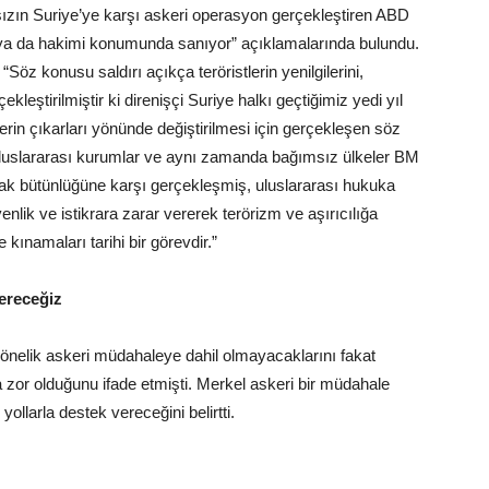
sızın Suriye’ye karşı askeri operasyon gerçekleştiren ABD
ı ya da hakimi konumunda sanıyor” açıklamalarında bulundu.
Söz konusu saldırı açıkça teröristlerin yenilgilerini,
ekleştirilmiştir ki direnişçi Suriye halkı geçtiğimiz yedi yıl
lerin çıkarları yönünde değiştirilmesi için gerçekleşen söz
Uluslararası kurumlar ve aynı zamanda bağımsız ülkeler BM
oprak bütünlüğüne karşı gerçekleşmiş, uluslararası hukuka
nlik ve istikrara zarar vererek terörizm ve aşırıcılığa
e kınamaları tarihi bir görevdir.”
ereceğiz
nelik askeri müdahaleye dahil olmayacaklarını fakat
zor olduğunu ifade etmişti. Merkel askeri bir müdahale
larla destek vereceğini belirtti.