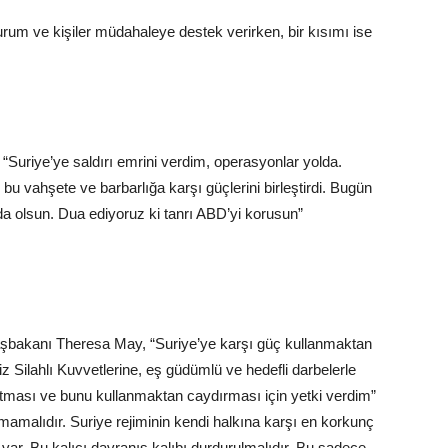
kurum ve kişiler müdahaleye destek verirken, bir kısımı ise
 “Suriye’ye saldırı emrini verdim, operasyonlar yolda.
bu vahşete ve barbarlığa karşı güçlerini birleştirdi. Bugün
da olsun. Dua ediyoruz ki tanrı ABD’yi korusun”
n Başbakanı Theresa May, “Suriye’ye karşı güç kullanmaktan
iz Silahlı Kuvvetlerine, eş güdümlü ve hedefli darbelerle
altması ve bunu kullanmaktan caydırması için yetki verdim”
rtmamalıdır. Suriye rejiminin kendi halkına karşı en korkunç
 var. Bu kalıcı davranış kalıbı durdurulmalıdır. Bu sadece