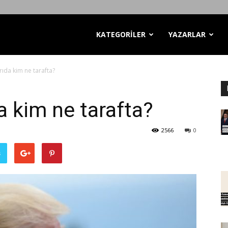
KATEGORİLER
YAZARLAR
ırıda kim ne tarafta?
da kim ne tarafta?
2566
0
ş