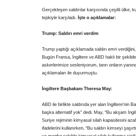
Gerçekleşen saldırılar karşısında çeşitli ülke, 
tepkiyle karşıladı.
İşte o açıklamalar:
Trump: Saldırı emri verdim
Trump yaptığı açıklamada saldırı emri verdiğini,
Bugün Fransa, İngiltere ve ABD haklı bir şekilde 
askerlerimize sesleniyorum, tanrı onların yanın
açıklamaları ile duyurmuştu.
İngiltere Başbakanı Theresa May:
ABD ile birlikte saldırıda yer alan İngiltere’ni
başka alternatif yok” dedi. May, “Bu akşam İngil
Suriye rejiminin kimyasal silah kapasitesini az
ifadelerini kullanırken, “Bu saldırı kimseyi şaşı
ve menfur şekilde kimyasal silah kullanma sicili