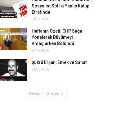
Sosyalist Sol İki Yanlış Kutup
Etrafında
31/07/2026
Haftanın Özeti: CHP Sağa
Yönelerek Büyümeyi
Amaçlarken Bölündü
24/07/2026
Şükrü Erşan, Emek ve Sanat
21/07/2026
Devamını Göster