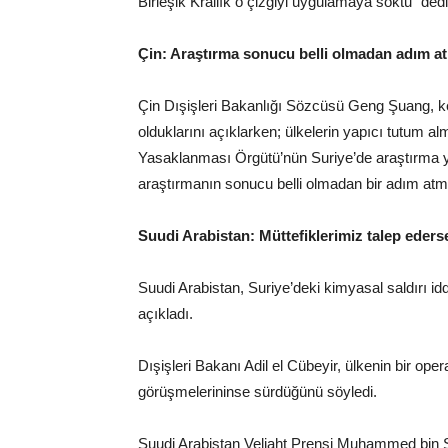
Birleşik Krallık o çizgiyi uygulamaya soktu” dedi
Çin: Araştırma sonucu belli olmadan adım at
Çin Dışişleri Bakanlığı Sözcüsü Geng Şuang, ken
olduklarını açıklarken; ülkelerin yapıcı tutum al
Yasaklanması Örgütü’nün Suriye’de araştırma yap
araştırmanın sonucu belli olmadan bir adım atm
Suudi Arabistan: Müttefiklerimiz talep eder
Suudi Arabistan, Suriye’deki kimyasal saldırı id
açıkladı.
Dışişleri Bakanı Adil el Cübeyir, ülkenin bir 
görüşmelerininse sürdüğünü söyledi.
Suudi Arabistan Veliaht Prensi Muhammed bin S