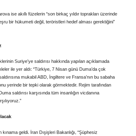
a ise akıllı füzelerin “son birkaç yıldır toprakları üzerinde
ru bir hükumeti değil, teröristleri hedef alması gerektiğini”
z
klerinin Suriye’ye saldırısı hakkında yapılan açıklamada
eler ile yer aldı: “Türkiye, 7 Nisan günü Duma’da çok
 saldırısına mukabil ABD, İngiltere ve Fransa’nın bu sabaha
nu yerinde bir tepki olarak görmektedir. Rejim tarafından
Duma saldırısı karşısında tüm insanlığın vicdanına
şılıyoruz.”
olacak
n kınama geldi. İran Dışişleri Bakanlığı, “Şüphesiz