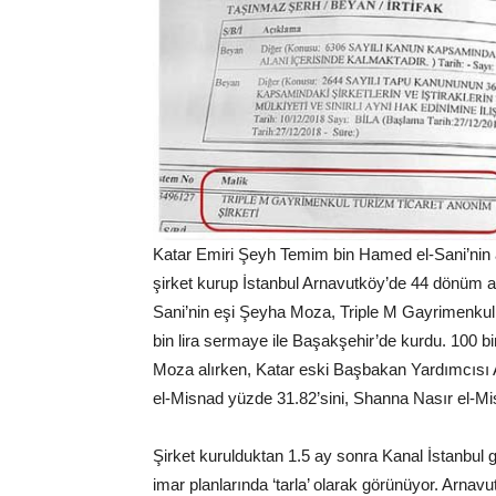
Katar Emiri Şeyh Temim bin Hamed el-Sani’nin 
şirket kurup İstanbul Arnavutköy’de 44 dönüm ara
Sani’nin eşi Şeyha Moza, Triple M Gayrimenkul
bin lira sermaye ile Başakşehir’de kurdu. 100 bi
Moza alırken, Katar eski Başbakan Yardımcısı A
el-Misnad yüzde 31.82’sini, Shanna Nasır el-Mi
Şirket kurulduktan 1.5 ay sonra Kanal İstanbul g
imar planlarında ‘tarla’ olarak görünüyor. Arnav