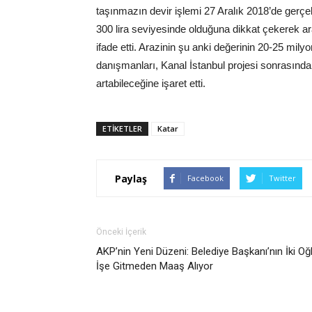
taşınmazın devir işlemi 27 Aralık 2018’de gerçek
300 lira seviyesinde olduğuna dikkat çekerek ara
ifade etti. Arazinin şu anki değerinin 20-25 mil
danışmanları, Kanal İstanbul projesi sonrasında 
artabileceğine işaret etti.
ETIKETLER
Katar
Paylaş
Facebook
Twitter
Önceki İçerik
AKP’nin Yeni Düzeni: Belediye Başkanı’nın İki Oğ
İşe Gitmeden Maaş Alıyor