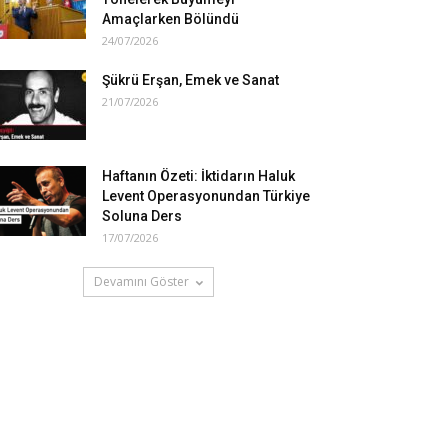
Amaçlarken Bölündü
24/07/2026
Şükrü Erşan, Emek ve Sanat
21/07/2026
Haftanın Özeti: İktidarın Haluk
Levent Operasyonundan Türkiye
Soluna Ders
17/07/2026
Devamını Göster