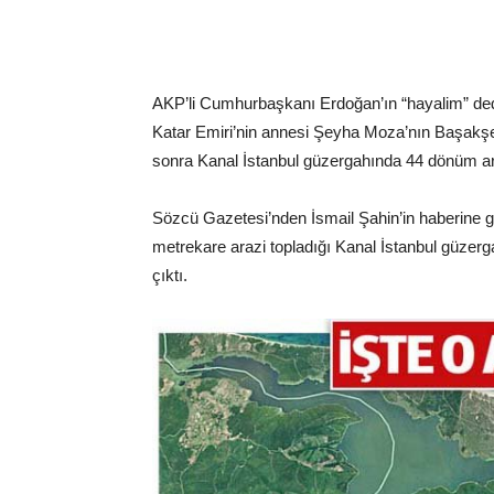
AKP’li Cumhurbaşkanı Erdoğan’ın “hayalim” dediği
Katar Emiri’nin annesi Şeyha Moza’nın Başakşehi
sonra Kanal İstanbul güzergahında 44 dönüm ara
Sözcü Gazetesi’nden İsmail Şahin’in haberine gö
metrekare arazi topladığı Kanal İstanbul güzergah
çıktı.