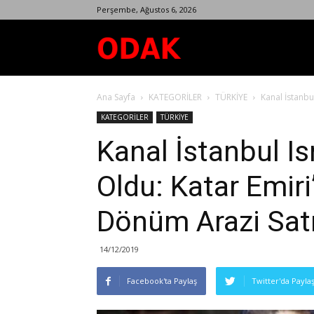
Perşembe, Ağustos 6, 2026
Odak
Ana Sayfa
KATEGORİLER
TÜRKİYE
Kanal İstanbu
Dergisi
KATEGORİLER
TÜRKİYE
Kanal İstanbul Is
Oldu: Katar Emiri
Dönüm Arazi Satı
14/12/2019
Facebook'ta Paylaş
Twitter'da Payla