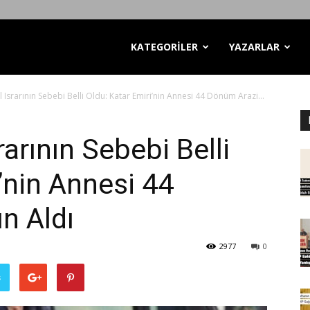
KATEGORİLER
YAZARLAR
l Israrının Sebebi Belli Oldu: Katar Emiri’nin Annesi 44 Dönüm Arazi...
rarının Sebebi Belli
’nin Annesi 44
n Aldı
2977
0
ş