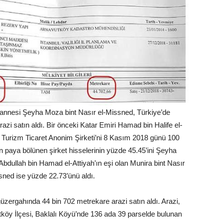
annesi Şeyha Moza bint Nasır el-Missned, Türkiye’de
zi satın aldı. Bir önceki Katar Emiri Hamad bin Halife el-
 Turizm Ticaret Anonim Şirketi’ni 8 Kasım 2018 günü 100
n paya bölünen şirket hisselerinin yüzde 45.45’ini Şeyha
bdullah bin Hamad el-Attiyah’ın eşi olan Munira bint Nasır
sned ise yüzde 22.73’ünü aldı.
üzergahında 44 bin 702 metrekare arazi satın aldı. Arazi,
utköy İlçesi, Baklalı Köyü’nde 136 ada 39 parselde bulunan