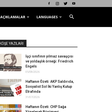
AÇIKLAMALAR
LANGUAGES
KÖŞE YAZILARI
İşçi sınıfının yılmaz savaşçısı
ve yoldaşlık örneği: Friedrich
Engels
05/08/2026
Haftanın Özeti: AKP Saldırıda,
Sosyalist Sol İki Yanlış Kutup
Etrafında
31/07/2026
Haftanın Özeti: CHP Sağa
Yönelerek Büyümeyi