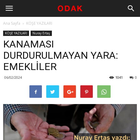
Ana Sayfa
KÖŞE YAZILARI
KÖŞE YAZILARI
Nuray Ertaş
KANAMASI
DURDURULMAYAN YARA:
EMEKLİLER
06/02/2024
1041
0