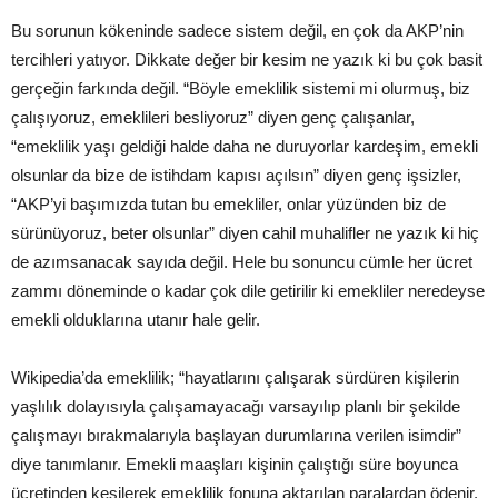
Bu sorunun kökeninde sadece sistem değil, en çok da AKP’nin
tercihleri yatıyor. Dikkate değer bir kesim ne yazık ki bu çok basit
gerçeğin farkında değil. “Böyle emeklilik sistemi mi olurmuş, biz
çalışıyoruz, emeklileri besliyoruz” diyen genç çalışanlar,
“emeklilik yaşı geldiği halde daha ne duruyorlar kardeşim, emekli
olsunlar da bize de istihdam kapısı açılsın” diyen genç işsizler,
“AKP’yi başımızda tutan bu emekliler, onlar yüzünden biz de
sürünüyoruz, beter olsunlar” diyen cahil muhalifler ne yazık ki hiç
de azımsanacak sayıda değil. Hele bu sonuncu cümle her ücret
zammı döneminde o kadar çok dile getirilir ki emekliler neredeyse
emekli olduklarına utanır hale gelir.
Wikipedia’da emeklilik; “hayatlarını çalışarak sürdüren kişilerin
yaşlılık dolayısıyla çalışamayacağı varsayılıp planlı bir şekilde
çalışmayı bırakmalarıyla başlayan durumlarına verilen isimdir”
diye tanımlanır. Emekli maaşları kişinin çalıştığı süre boyunca
ücretinden kesilerek emeklilik fonuna aktarılan paralardan ödenir.