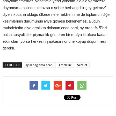
adayının; “merkezi yönetimle yerel yönetim ele ele vermezse,
dayanışma halinde olmazsa o şehre herhangi bir şey gelmez”
diyen iktidarın olduğu ülkede ne emeklilerin ne de toplumun diğer
kesimlerinin durumunun iyiye gitmesi beklenemez. Bugün
muhalefetim diye ortalıkta dolanan onca parti, oy oranı % 5’leri
bulan sosyalistler pişmanlık gösteren bir mafya itirafçısı kadar
etkili olamıyorsa herkesin şapkasını önüne koyup düşünmesi
gerekir.
ETIKETLER
aylık bağlama oranı
Emeklilik
Sefalet