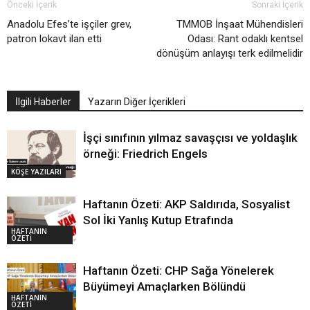
Önceki İçerik
Sonraki İçerik
Anadolu Efes’te işçiler grev,
TMMOB İnşaat Mühendisleri
patron lokavt ilan etti
Odası: Rant odaklı kentsel
dönüşüm anlayışı terk edilmelidir
İlgili Haberler
Yazarın Diğer İçerikleri
İşçi sınıfının yılmaz savaşçısı ve yoldaşlık
örneği: Friedrich Engels
KÖŞE YAZILARI
Haftanın Özeti: AKP Saldırıda, Sosyalist
Sol İki Yanlış Kutup Etrafında
HAFTANIN
ÖZETİ
Haftanın Özeti: CHP Sağa Yönelerek
Büyümeyi Amaçlarken Bölündü
HAFTANIN
ÖZETİ