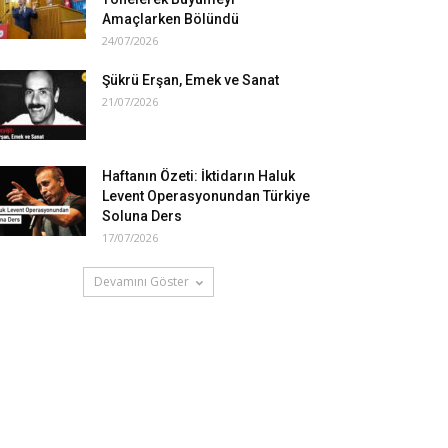
Amaçlarken Bölündü
24/07/2026
Şükrü Erşan, Emek ve Sanat
21/07/2026
Haftanın Özeti: İktidarın Haluk
Levent Operasyonundan Türkiye
Soluna Ders
17/07/2026
Devamını Göster