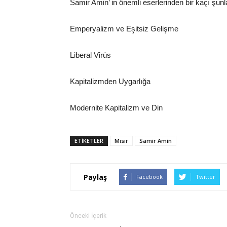
Samir Amin’ in önemli eserlerinden bir kaçı şunla
Emperyalizm ve Eşitsiz Gelişme
Liberal Virüs
Kapitalizmden Uygarlığa
Modernite Kapitalizm ve Din
ETIKETLER
Mısır
Samir Amin
Paylaş
Facebook
Twitter
Önceki İçerik