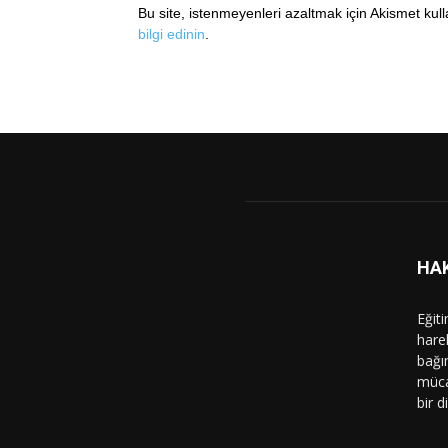
Bu site, istenmeyenleri azaltmak için Akismet kul
bilgi edinin
.
HA
Eğit
hare
bağı
müca
bir d