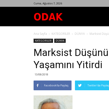
Cuma, Ağustos 7, 2026
Odak
Ana Sayfa
KATEGORİLER
DÜNYA
Marksist Düşü
Dergisi
KATEGORİLER
DÜNYA
Marksist Düşünü
Yaşamını Yitirdi
13/08/2018
Facebook'ta Paylaş
Twitter'da Payla