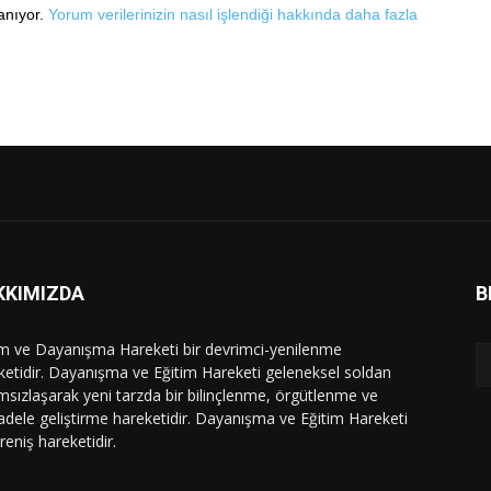
lanıyor.
Yorum verilerinizin nasıl işlendiği hakkında daha fazla
KKIMIZDA
B
im ve Dayanışma Hareketi bir devrimci-yenilenme
ketidir. Dayanışma ve Eğitim Hareketi geleneksel soldan
msızlaşarak yeni tarzda bir bilinçlenme, örgütlenme ve
dele geliştirme hareketidir. Dayanışma ve Eğitim Hareketi
ireniş hareketidir.