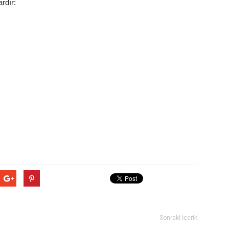
rdır:
Sonraki İçerik