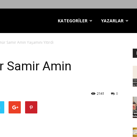
KATEGORİLER
YAZARLAR
nür Samir Amin Yaşamını Yitirdi
r Samir Amin
2141
0
ş