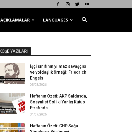
AÇIKLAMALAR
LANGUAGES
KÖŞE YAZILARI
İşçi sınıfının yılmaz savaşçısı
ve yoldaşlık örneği: Friedrich
Engels
05/08/2026
Haftanın Özeti: AKP Saldırıda,
Sosyalist Sol İki Yanlış Kutup
Etrafında
31/07/2026
Haftanın Özeti: CHP Sağa
Yönelerek Büyümeyi