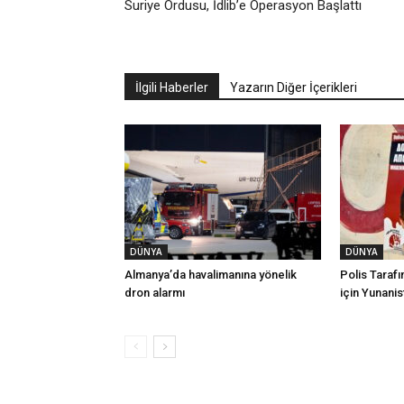
Suriye Ordusu, İdlib’e Operasyon Başlattı
İlgili Haberler
Yazarın Diğer İçerikleri
DÜNYA
DÜNYA
Almanya’da havalimanına yönelik
Polis Taraf
dron alarmı
için Yunanis