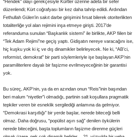
“Hendek” olayı gerekçesiyle Kürtler üzerine adeta bir sefer
düzenlendi; Kürt coğrafyası bir kez daha tahrip edildi. Ardından
Fethullah Gülen’in sakıt darbe girişimini fırsat bilerek otoriterlikten
totaliterliğe yol alan rejimini inşa etmeye girişti. 2017’de
referanduma sunulan “Başkanlık sistemi” ile birlikte, AKP fiilen bir
“Tek Adam Rejimi”ne geçiş yaptı. Gidişatın nereye varacağını ise,
hiç kuşku yok ki iç ve dış dinamikler belirleyecek. Ne ki, “AB’ci,
reformist, demokrat” bir parti söylemleriyle işe başlayan AKP’nin
paramiliterlere dayalı bir faşizme evrilmeyeceğinin bir garantisi
yok.
Bu süreç, AKP’nin, ya da en azından onun “Reis”inin başından
beri malum “niyetler”i olmadığı, partinin salt koşullara pragmatik
tepkiler veren bir esneklik sergilediği anlamına da gelmiyor.
“Demokrasi karşıtlığı” bir yerde başlar, nerede biteceği belli
olmaz. Daha doğrusu, “popülist aşırı sağ” denilen öykülerin
nerede biteceğini, başta toplumların faşizme direnme güçleri
olmak üzere, pek çok dinamik belirler… 21. yüzyılda bir veba