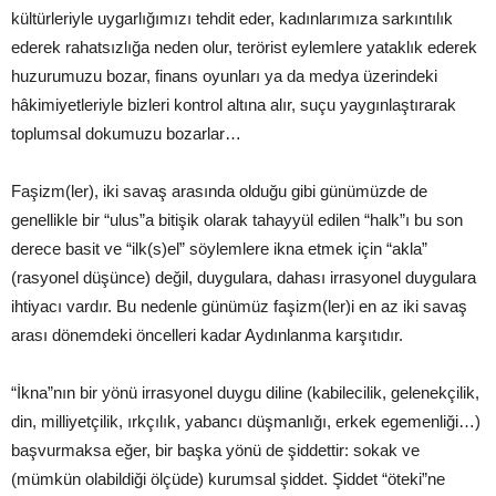
kültürleriyle uygarlığımızı tehdit eder, kadınlarımıza sarkıntılık
ederek rahatsızlığa neden olur, terörist eylemlere yataklık ederek
huzurumuzu bozar, finans oyunları ya da medya üzerindeki
hâkimiyetleriyle bizleri kontrol altına alır, suçu yaygınlaştırarak
toplumsal dokumuzu bozarlar…
Faşizm(ler), iki savaş arasında olduğu gibi günümüzde de
genellikle bir “ulus”a bitişik olarak tahayyül edilen “halk”ı bu son
derece basit ve “ilk(s)el” söylemlere ikna etmek için “akla”
(rasyonel düşünce) değil, duygulara, dahası irrasyonel duygulara
ihtiyacı vardır. Bu nedenle günümüz faşizm(ler)i en az iki savaş
arası dönemdeki öncelleri kadar Aydınlanma karşıtıdır.
“İkna”nın bir yönü irrasyonel duygu diline (kabilecilik, gelenekçilik,
din, milliyetçilik, ırkçılık, yabancı düşmanlığı, erkek egemenliği…)
başvurmaksa eğer, bir başka yönü de şiddettir: sokak ve
(mümkün olabildiği ölçüde) kurumsal şiddet. Şiddet “öteki”ne