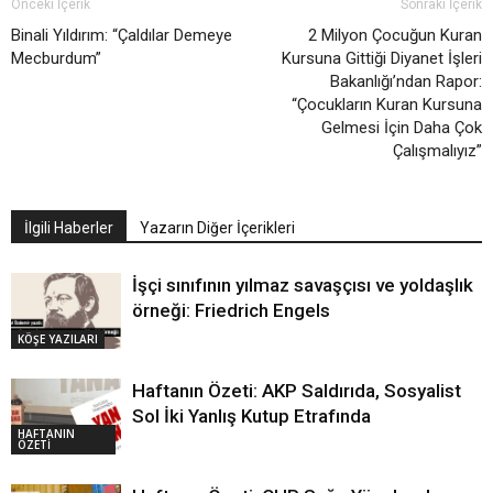
Önceki İçerik
Sonraki İçerik
Binali Yıldırım: “Çaldılar Demeye
2 Milyon Çocuğun Kuran
Mecburdum”
Kursuna Gittiği Diyanet İşleri
Bakanlığı’ndan Rapor:
“Çocukların Kuran Kursuna
Gelmesi İçin Daha Çok
Çalışmalıyız”
İlgili Haberler
Yazarın Diğer İçerikleri
İşçi sınıfının yılmaz savaşçısı ve yoldaşlık
örneği: Friedrich Engels
KÖŞE YAZILARI
Haftanın Özeti: AKP Saldırıda, Sosyalist
Sol İki Yanlış Kutup Etrafında
HAFTANIN
ÖZETİ