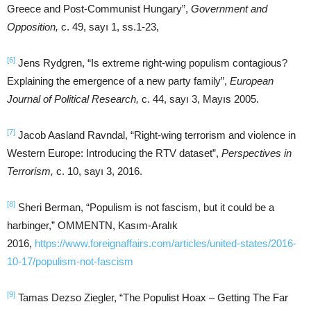
Greece and Post-Communist Hungary”,
Government and
Opposition,
c. 49, sayı 1, ss.1-23,
[6]
Jens Rydgren, “Is extreme right-wing populism contagious?
Explaining the emergence of a new party family”,
European
Journal of Political Research,
c. 44, sayı 3, Mayıs 2005.
[7]
Jacob Aasland Ravndal, “Right-wing terrorism and violence in
Western Europe: Introducing the RTV dataset”,
Perspectives in
Terrorism,
c. 10, sayı 3, 2016.
[8]
Sheri Berman, “Populism is not fascism, but it could be a
harbinger,” OMMENTN, Kasım-Aralık
2016,
https://www.foreignaffairs.com/articles/united-states/2016-
10-17/populism-not-fascism
[9]
Tamas Dezso Ziegler, “The Populist Hoax – Getting The Far