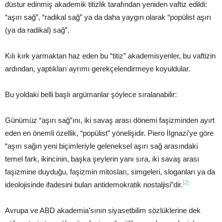
düstur edinmiş akademik titizlik tarafından yeniden vaftiz edildi:
“aşırı sağ”, “radikal sağ” ya da daha yaygın olarak “popülist aşırı
(ya da radikal) sağ”.
Kılı kırk yarmaktan haz eden bu “titiz” akademisyenler, bu vaftizin
ardından, yaptıkları ayrımı gerekçelendirmeye koyuldular.
Bu yoldaki belli başlı argümanlar şöylece sıralanabilir:
Günümüz “aşırı sağ”ını, iki savaş arası dönemi faşizminden ayırt
eden en önemli özellik, “popülist” yönelişidir. Piero İIgnazi’ye göre
“aşırı sağın yeni biçimleriyle geleneksel aşırı sağ arasındaki
temel fark, ikincinin, başka şeylerin yanı sıra, iki savaş arası
faşizmine duyduğu, faşizmin mitosları, simgeleri, sloganları ya da
[2]
ideolojisinde ifadesini bulan antidemokratik nostaljisi”dir.
Avrupa ve ABD akademia’sının siyasetbilim sözlüklerine dek