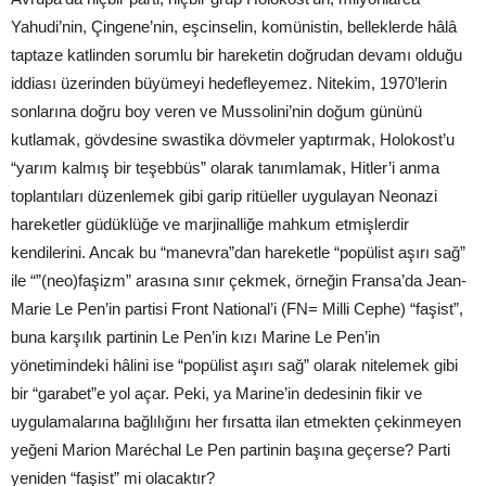
Yahudi’nin, Çingene’nin, eşcinselin, komünistin, belleklerde hâlâ
taptaze katlinden sorumlu bir hareketin doğrudan devamı olduğu
iddiası üzerinden büyümeyi hedefleyemez. Nitekim, 1970’lerin
sonlarına doğru boy veren ve Mussolini’nin doğum gününü
kutlamak, gövdesine swastika dövmeler yaptırmak, Holokost’u
“yarım kalmış bir teşebbüs” olarak tanımlamak, Hitler’i anma
toplantıları düzenlemek gibi garip ritüeller uygulayan Neonazi
hareketler güdüklüğe ve marjinalliğe mahkum etmişlerdir
kendilerini. Ancak bu “manevra”dan hareketle “popülist aşırı sağ”
ile “”(neo)faşizm” arasına sınır çekmek, örneğin Fransa’da Jean-
Marie Le Pen’in partisi Front National’i (FN= Milli Cephe) “faşist”,
buna karşılık partinin Le Pen’in kızı Marine Le Pen’in
yönetimindeki hâlini ise “popülist aşırı sağ” olarak nitelemek gibi
bir “garabet”e yol açar. Peki, ya Marine’in dedesinin fikir ve
uygulamalarına bağlılığını her fırsatta ilan etmekten çekinmeyen
yeğeni Marion Maréchal Le Pen partinin başına geçerse? Parti
yeniden “faşist” mi olacaktır?