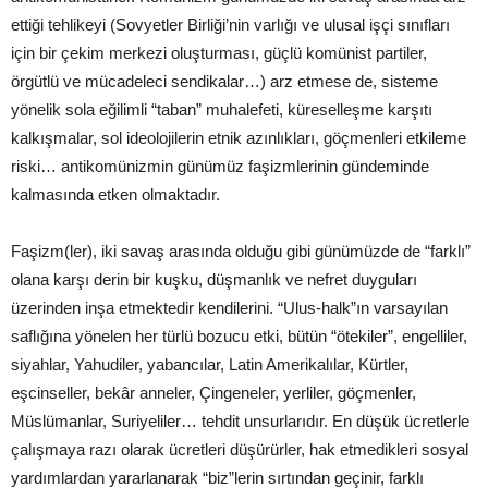
ettiği tehlikeyi (Sovyetler Birliği’nin varlığı ve ulusal işçi sınıfları
için bir çekim merkezi oluşturması, güçlü komünist partiler,
örgütlü ve mücadeleci sendikalar…) arz etmese de, sisteme
yönelik sola eğilimli “taban” muhalefeti, küreselleşme karşıtı
kalkışmalar, sol ideolojilerin etnik azınlıkları, göçmenleri etkileme
riski… antikomünizmin günümüz faşizmlerinin gündeminde
kalmasında etken olmaktadır.
Faşizm(ler), iki savaş arasında olduğu gibi günümüzde de “farklı”
olana karşı derin bir kuşku, düşmanlık ve nefret duyguları
üzerinden inşa etmektedir kendilerini. “Ulus-halk”ın varsayılan
saflığına yönelen her türlü bozucu etki, bütün “ötekiler”, engelliler,
siyahlar, Yahudiler, yabancılar, Latin Amerikalılar, Kürtler,
eşcinseller, bekâr anneler, Çingeneler, yerliler, göçmenler,
Müslümanlar, Suriyeliler… tehdit unsurlarıdır. En düşük ücretlerle
çalışmaya razı olarak ücretleri düşürürler, hak etmedikleri sosyal
yardımlardan yararlanarak “biz”lerin sırtından geçinir, farklı