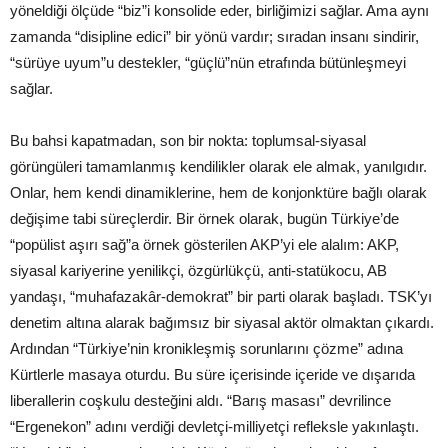
yöneldiği ölçüde “biz”i konsolide eder, birliğimizi sağlar. Ama aynı
zamanda “disipline edici” bir yönü vardır; sıradan insanı sindirir,
“sürüye uyum”u destekler, “güçlü”nün etrafında bütünleşmeyi
sağlar.
Bu bahsi kapatmadan, son bir nokta: toplumsal-siyasal
görüngüleri tamamlanmış kendilikler olarak ele almak, yanılgıdır.
Onlar, hem kendi dinamiklerine, hem de konjonktüre bağlı olarak
değişime tabi süreçlerdir. Bir örnek olarak, bugün Türkiye’de
“popülist aşırı sağ”a örnek gösterilen AKP’yi ele alalım: AKP,
siyasal kariyerine yenilikçi, özgürlükçü, anti-statükocu, AB
yandaşı, “muhafazakâr-demokrat” bir parti olarak başladı. TSK’yı
denetim altına alarak bağımsız bir siyasal aktör olmaktan çıkardı.
Ardından “Türkiye’nin kronikleşmiş sorunlarını çözme” adına
Kürtlerle masaya oturdu. Bu süre içerisinde içeride ve dışarıda
liberallerin coşkulu desteğini aldı. “Barış masası” devrilince
“Ergenekon” adını verdiği devletçi-milliyetçi refleksle yakınlaştı.