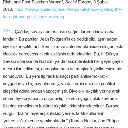
Right and Post-Fascism Wrong”,
Social Europe,
8 Şubat
2019,
https://www.socialeurope.eu/the-populist-hoax-getting-the-
far-right-and-post-fascism-wrong
[10]
“…Çağdaş savaş-sonrası aşırı sağın durumu biraz daha
farklıdır. Bu partiler, Jean Rydgren’in de dediği gibi, aşırı sağın
biyolojik ırkçılık, anti-Semitizm ve anti-demokrasiden oluşan eski
ideolojik çerçevesinin etkisizliğinin farkındadırlar. Bu, II. Dünya
Savaşı sonrasında Nazizm ya da faşizmle ilişkili her şeyin gayrı-
meşru ilan edilmesi, damgalanması ve marjinalleştirilmesinin bir
sonucuydu. Bu yeni tip radikal sağcı parti antidemokratik
duygudan ya hiç pay almamış, ya da kurulu düzenin popülist
eleştirisi adına ondan vazgeçmiştir. Biyolojik ırkçılık yerine artık
etnomilliyetçi yabancı düşmanlığı ile etno-çoğulculuk kavramı
üzerine temellenen kültürel ırkçılığı eklemlemektedirler. Burada
vurgu ‘ırklar’ın hiyerarşik ilişkisi yerine, farklı kültürlerin
‘yetersizliği’ üzerine yapılmaktadır.” (Tomas Noclar, Jan Philipp