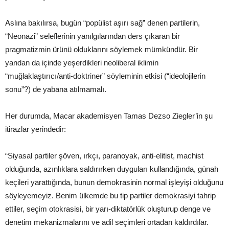
Aslına bakılırsa, bugün “popülist aşırı sağ” denen partilerin,
“Neonazi” seleflerinin yanılgılarından ders çıkaran bir
pragmatizmin ürünü olduklarını söylemek mümkündür. Bir
yandan da içinde yeşerdikleri neoliberal iklimin
“muğlaklaştırıcı/anti-doktriner” söyleminin etkisi (“ideolojilerin
sonu”?) de yabana atılmamalı.
Her durumda, Macar akademisyen Tamas Dezso Ziegler’in şu
itirazlar yerindedir:
“Siyasal partiler şöven, ırkçı, paranoyak, anti-elitist, machist
olduğunda, azınlıklara saldırırken duyguları kullandığında, günah
keçileri yarattığında, bunun demokrasinin normal işleyişi olduğunu
söyleyemeyiz. Benim ülkemde bu tip partiler demokrasiyi tahrip
ettiler, seçim otokrasisi, bir yarı-diktatörlük oluşturup denge ve
denetim mekanizmalarını ve adil seçimleri ortadan kaldırdılar.