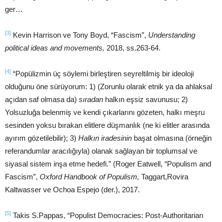
ger…
[3]
Kevin Harrison ve Tony Boyd, “Fascism”,
Understanding
political ideas and movements,
2018, ss.263-64.
[4]
“Popülizmin üç söylemi birleştiren seyreltilmiş bir ideoloji
olduğunu öne sürüyorum: 1) (Zorunlu olarak etnik ya da ahlaksal
açıdan saf olmasa da)
sıradan
halkın eşsiz savunusu; 2)
Yolsuzluğa belenmiş ve kendi çıkarlarını gözeten, halkı meşru
sesinden yoksu bırakan elitlere düşmanlık (ne ki elitler arasında
ayırım gözetilebilir); 3)
Halkın iradesinin
başat olmasına (örneğin
referandumlar aracılığıyla) olanak sağlayan bir toplumsal ve
siyasal sistem inşa etme hedefi.” (Roger Eatwell, “Populism and
Fascism”,
Oxford Handbook of Populism,
Taggart,Rovira
Kaltwasser ve Ochoa Espejo (der.), 2017.
[5]
Takis S.Pappas, “Populist Democracies: Post-Authoritarian