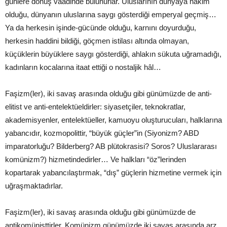
günlere dönüş vaadinde bulunurlar. Uluslarının dünyaya hakim
olduğu, dünyanın uluslarına saygı gösterdiği emperyal geçmiş…
Ya da herkesin işinde-gücünde olduğu, karnını doyurduğu,
herkesin haddini bildiği, göçmen istilası altında olmayan,
küçüklerin büyüklere saygı gösterdiği, ahlakın sükuta uğramadığı,
kadınların kocalarına itaat ettiği o nostaljik hâl…
Faşizm(ler), iki savaş arasında olduğu gibi günümüzde de anti-
elitist ve anti-entelektüeldirler: siyasetçiler, teknokratlar,
akademisyenler, entelektüeller, kamuoyu oluşturucuları, halklarına
yabancıdır, kozmopolittir, “büyük güçler”in (Siyonizm? ABD
imparatorluğu? Bilderberg? AB plütokrasisi? Soros? Uluslararası
komünizm?) hizmetindedirler… Ve halkları “öz”lerinden
kopartarak yabancılaştırmak, “dış” güçlerin hizmetine vermek için
uğraşmaktadırlar.
Faşizm(ler), iki savaş arasında olduğu gibi günümüzde de
antikomünisttirler. Komünizm günümüzde iki savaş arasında arz