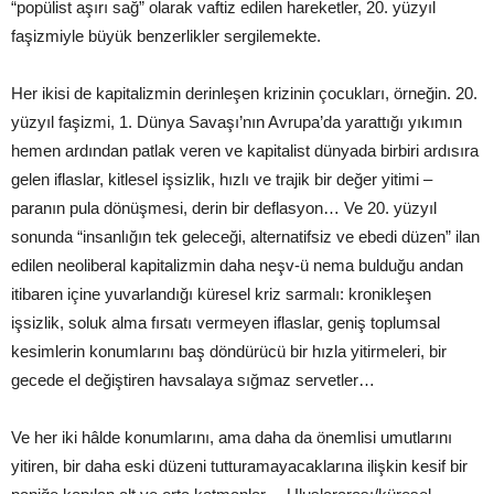
“popülist aşırı sağ” olarak vaftiz edilen hareketler, 20. yüzyıl
faşizmiyle büyük benzerlikler sergilemekte.
Her ikisi de kapitalizmin derinleşen krizinin çocukları, örneğin. 20.
yüzyıl faşizmi, 1. Dünya Savaşı’nın Avrupa’da yarattığı yıkımın
hemen ardından patlak veren ve kapitalist dünyada birbiri ardısıra
gelen iflaslar, kitlesel işsizlik, hızlı ve trajik bir değer yitimi –
paranın pula dönüşmesi, derin bir deflasyon… Ve 20. yüzyıl
sonunda “insanlığın tek geleceği, alternatifsiz ve ebedi düzen” ilan
edilen neoliberal kapitalizmin daha neşv-ü nema bulduğu andan
itibaren içine yuvarlandığı küresel kriz sarmalı: kronikleşen
işsizlik, soluk alma fırsatı vermeyen iflaslar, geniş toplumsal
kesimlerin konumlarını baş döndürücü bir hızla yitirmeleri, bir
gecede el değiştiren havsalaya sığmaz servetler…
Ve her iki hâlde konumlarını, ama daha da önemlisi umutlarını
yitiren, bir daha eski düzeni tutturamayacaklarına ilişkin kesif bir