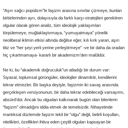
“Aşırı sağcı popülizm”le faşizm arasına sınırlar çizmeye, bunları
birbirlerinden ayrı, dolayısıyla da farklı karşı-stratejileri gerektiren
olgular olarak gören analiz, tüm ideolojik yaklaşımları
törpülemeye, muğlaklaştırmaya, “yumuşatmaya” yönelik
neoliberal iklimin etkisi altında değilse eğer, kılı kırk yaran, aşırı
titiz ve “her şeyi yerli yerine yerleştirmeye” -ve bir daha da oradan
hiç çıkartmamaya- kararlı bir akademizm’den malûldür.
Ne ki, bu “akademik doğruculuk”un atladığı bir durum var:
Siyasal, toplumsal görüngüler, ideolojiler dinamiktir, kendilerini
tekrar etmezler. Bir başka deyişle, faşizmin iki savaş arasında
gerçekleşen versiyonunun, bir daha tekrar edebileceği varsayımı,
absürd’dür. Ancak bu olgudan kalkınarak bugün olan bitenlerin
“faşizm” olmadığını iddia etmek de temelsizdir. Nihayetinde
mantıksal düzlemde faşizm tekil bir “olgu” değil, belirli koşulları,
nitelikleri, özellikleri ihtiva eden çeşitli olguları kapsayan bir