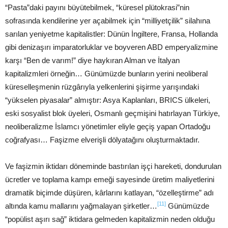
“Pasta”daki payını büyütebilmek, “küresel plütokrasi”nin
sofrasında kendilerine yer açabilmek için “milliyetçilik” silahına
sarılan yeniyetme kapitalistler: Dünün İngiltere, Fransa, Hollanda
gibi denizaşırı imparatorluklar ve boyveren ABD emperyalizmine
karşı “Ben de varım!” diye haykıran Alman ve İtalyan
kapitalizmleri örneğin… Günümüzde bunların yerini neoliberal
küreselleşmenin rüzgârıyla yelkenlerini şişirme yarışındaki
“yükselen piyasalar” almıştır: Asya Kaplanları, BRICS ülkeleri,
eski sosyalist blok üyeleri, Osmanlı geçmişini hatırlayan Türkiye,
neoliberalizme İslamcı yönetimler eliyle geçiş yapan Ortadoğu
coğrafyası… Faşizme elverişli dölyatağını oluşturmaktadır.
Ve faşizmin iktidarı döneminde bastırılan işçi hareketi, dondurulan
ücretler ve toplama kampı emeği sayesinde üretim maliyetlerini
dramatik biçimde düşüren, kârlarını katlayan, “özelleştirme” adı
[11]
altında kamu mallarını yağmalayan şirketler…
Günümüzde
“popülist aşırı sağ” iktidara gelmeden kapitalizmin neden olduğu