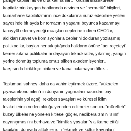
paniğe kapılan alt ve orta katmanlar… Uluslararası/küresel
kapitalizmin kaygan bantlarında devinen ve “hermetik” bilgileri,
kumarhane kapitalizminin ince dokularına nüfuz edebilme yetileri
sayesinde bir ayda bir tornacının yaşamı boyunca kazanmayı
tahayyül edemeyeceği maaşları ceplerine indiren CEO’lar,
aldıkları rüşvet ve komisyonlarla ceplerini dolduran yozlaşmış
politikacılar, başları her sıkıştığında halkların önüne “acı reçeteyi”,
kemer sıkma politikalarını dayayan teknokratlar, yıkılmış, yangın
yerine dönmüş topluma omuz silken akademisyenler…
karşısında biriktikçe biriken ve kanal bulamayan öfke…
Toplumsal sahneyi daha da vahimleştirmek üzere, “yükselen
piyasa ekonomileri”nin dünyanın yağmalanmasından pay
taleplerinin yol açtığı rekabet savaşları ve küresel iklim
felaketlerinin neden olduğu yerinden edilmeler sonucu “müreffeh”
kuzey ülkelerine yönelen kitlesel göçler, neoliberalizmin “sınıf
dayanışması”nı berhava ve “kimlik siyasaları”yla ikame ettiği
kapitalist dünyada alttakiler için “ekmek ve kültür kavgaları”