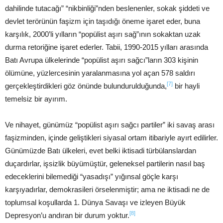
dahilinde tutacağı” “nikbinliği”nden beslenenler, sokak şiddeti ve
devlet terörünün faşizm için taşıdığı öneme işaret eder, buna
karşılık, 2000’li yılların “popülist aşırı sağ”ının sokaktan uzak
durma retoriğine işaret ederler. Tabii, 1990-2015 yılları arasında
Batı Avrupa ülkelerinde “popülist aşırı sağcı”ların 303 kişinin
ölümüne, yüzlercesinin yaralanmasına yol açan 578 saldırı
[7]
gerçekleştirdikleri göz önünde bulundurulduğunda,
bir hayli
temelsiz bir ayırım.
Ve nihayet, günümüz “popülist aşırı sağcı partiler” iki savaş arası
faşizminden, içinde geliştikleri siyasal ortam itibariyle ayırt edilirler.
Günümüzde Batı ülkeleri, evet belki iktisadi türbülanslardan
duçardırlar, işsizlik büyümüştür, geleneksel partilerin nasıl baş
edeceklerini bilemediği “yasadışı” yığınsal göçle karşı
karşıyadırlar, demokrasileri örselenmiştir; ama ne iktisadi ne de
toplumsal koşullarda 1. Dünya Savaşı ve izleyen Büyük
[8]
Depresyon’u andıran bir durum yoktur.