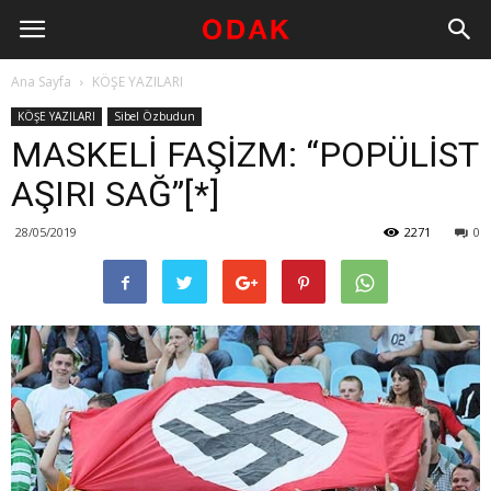
Ana Sayfa
KÖŞE YAZILARI
KÖŞE YAZILARI
Sibel Özbudun
MASKELİ FAŞİZM: “POPÜLİST
AŞIRI SAĞ”[*]
28/05/2019
2271
0