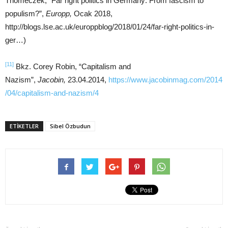
Thomeczek, “Far right politics in Germany: From fascism to
populism?”,
Europp,
Ocak 2018,
http://blogs.lse.ac.uk/europpblog/2018/01/24/far-right-politics-in-
ger…)
[11]
Bkz. Corey Robin, “Capitalism and
Nazism”,
Jacobin,
23.04.2014,
https://www.jacobinmag.com/2014
/04/capitalism-and-nazism/
4
ETIKETLER
Sibel Özbudun