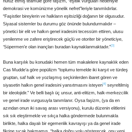
nüfuz etmiş teamüle göre faşizm, “eşitlik vurguları nedeniyle
demokrasi ve komünizme yönelik nefret”leriyle tanımlıdırlar.
“Faşistler bireylerin ve halkların eşitsizliği doğanın bir olgusudur.
Siyasal sistemler bu durumu göz önünde bulundurmalıdır –
yönetici bir elit ve halkın genel iradesini tecessüm ettiren, ulusu
yenilenme ve zafere eriştirecek güçlü ve otoriter bir yöneticiye,
[3]
‘Süpermen’e olan inançları buradan kaynaklanmaktadır.”
Buna karşılık bu konudaki hemen tüm makalelere kaynaklık eden
Cas Mudde’a göre popülizm “toplumu temelde iki karşıt ve türdeş
gruptan, saf halk ve yozlaşmış seçkinlerden ibaret gören ve
[4]
siyasetin halkın genel iradesini yansıtmasını isteyen
seyreltilmiş
bir ideolojidir.” Ve belli başlı üç unsur, anti-elitizm, halk-merkezcilik
ve genel irade vurgusuyla tanımlanır. Oysa faşizm, (ya da en
azından onun iki savaş arası versiyonu), kurulu düzenin elitlerini
sık sık eleştirmekle ve sıkça halka göndermede bulunmakla
birlikte, halka dayalı bir egemenlik kavrayışı ya da genel irade
fikrine sıcak bakmamış, “halka doğru yolu gösterecek, onu yeni