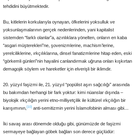
tehdidini büyütmektedir.
Bu, kitlelerin korkularıyla oynayan, öfkelerini yoksulluk ve
yoksunlaşmalarının gerçek nedenlerinden, yani kapitalist
sistemden “farklı olanlar”a, azınlıklara yönelten, onların en kaba
“asgari müşterekleri”ne, şovenizmlerine, machism’lerine,
yerelciliklerine, ırkçılıklarına, dinsel fanatizmlerine hitap eden, eski
“görkemli günleri”nin hayalini canlandırmak uğruna onları kışkırtan
demagojik söylem ve hareketler için elverişli bir iklimdir.
20. yüzyıl faşizmi ile, 21. yüzyıl “popülist aşırı sağcılığı” arasında
bu bakımdan herhangi bir fark yoktur: kimi nüanslar dışında –
biyolojik ırkçılığın yerini etno-milliyetçilik ile kültürel ırkçılığın bir
[10]
karışımının,
anti-semitizmin yerini İslamofobinin alması gibi…
İki savaş arası dönemde olduğu gibi, günümüzde de faşizmi
sermayeye bağlayan göbek bağları son derece güçlüdür: