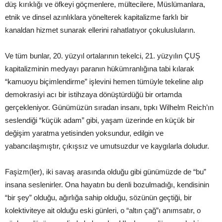
düş kırıklığı ve öfkeyi göçmenlere, mültecilere, Müslümanlara,
etnik ve dinsel azınlıklara yönelterek kapitalizme farklı bir
kanaldan hizmet sunarak ellerini rahatlatıyor çokulusluların.
Ve tüm bunlar, 20. yüzyıl ortalarının tekelci, 21. yüzyılın ÇUŞ
kapitalizminin medyayı paranın hükümranlığına tabi kılarak
“kamuoyu biçimlendirme” işlevini hemen tümüyle tekeline alıp
demokrasiyi acı bir istihzaya dönüştürdüğü bir ortamda
gerçekleniyor. Günümüzün sıradan insanı, tıpkı Wilhelm Reich’ın
seslendiği “küçük adam” gibi, yaşam üzerinde en küçük bir
değişim yaratma yetisinden yoksundur, edilgin ve
yabancılaşmıştır, çıkışsız ve umutsuzdur ve kaygılarla doludur.
Faşizm(ler), iki savaş arasında olduğu gibi günümüzde de “bu”
insana seslenirler. Ona hayatın bu denli bozulmadığı, kendisinin
“bir şey” olduğu, ağırlığa sahip olduğu, sözünün geçtiği, bir
kolektiviteye ait olduğu eski günleri, o “altın çağ”ı anımsatır, o