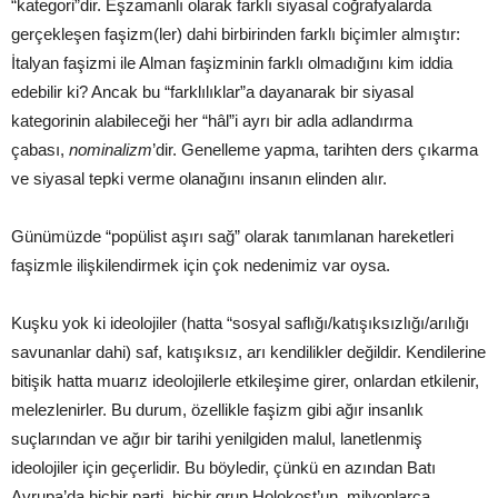
“kategori”dir. Eşzamanlı olarak farklı siyasal coğrafyalarda
gerçekleşen faşizm(ler) dahi birbirinden farklı biçimler almıştır:
İtalyan faşizmi ile Alman faşizminin farklı olmadığını kim iddia
edebilir ki? Ancak bu “farklılıklar”a dayanarak bir siyasal
kategorinin alabileceği her “hâl”i ayrı bir adla adlandırma
çabası,
nominalizm
’dir. Genelleme yapma, tarihten ders çıkarma
ve siyasal tepki verme olanağını insanın elinden alır.
Günümüzde “popülist aşırı sağ” olarak tanımlanan hareketleri
faşizmle ilişkilendirmek için çok nedenimiz var oysa.
Kuşku yok ki ideolojiler (hatta “sosyal saflığı/katışıksızlığı/arılığı
savunanlar dahi) saf, katışıksız, arı kendilikler değildir. Kendilerine
bitişik hatta muarız ideolojilerle etkileşime girer, onlardan etkilenir,
melezlenirler. Bu durum, özellikle faşizm gibi ağır insanlık
suçlarından ve ağır bir tarihi yenilgiden malul, lanetlenmiş
ideolojiler için geçerlidir. Bu böyledir, çünkü en azından Batı
Avrupa’da hiçbir parti, hiçbir grup Holokost’un, milyonlarca