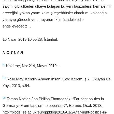
salgını gibi ülkeden ülkeye bulaşan bu yeni faşizmlerin kemale mi
ereceğini, yoksa yarım kalmış teşebbüsler olarak mı kalacağını
yaşayıp görecek ve umuyorum ki mücadele edip
engelleyeceğiz…
16 Nisan 2019 10:55:28, İstanbul.
N O T L A R
[
*
]
Kaldıraç, No: 214, Mayıs 2019…
[1]
Rollo May, Kendini Arayan İnsan, Çev: Kerem Işık, Okuyan Us
Yay., 2013, s.94.
[2]
Tomas Noclar, Jan Philipp Thomeczek, “Far right politics in
Germany: From fascism to populism?”,
Europp,
Ocak 2018,
http://blogs.lse.ac.uk/europpblog/2018/01/24/far-right-politics-in-