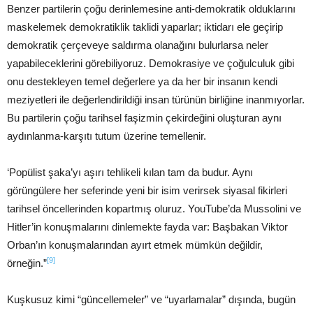
Benzer partilerin çoğu derinlemesine anti-demokratik olduklarını
maskelemek demokratiklik taklidi yaparlar; iktidarı ele geçirip
demokratik çerçeveye saldırma olanağını bulurlarsa neler
yapabileceklerini görebiliyoruz. Demokrasiye ve çoğulculuk gibi
onu destekleyen temel değerlere ya da her bir insanın kendi
meziyetleri ile değerlendirildiği insan türünün birliğine inanmıyorlar.
Bu partilerin çoğu tarihsel faşizmin çekirdeğini oluşturan aynı
aydınlanma-karşıtı tutum üzerine temellenir.
‘Popülist şaka’yı aşırı tehlikeli kılan tam da budur. Aynı
görüngülere her seferinde yeni bir isim verirsek siyasal fikirleri
tarihsel öncellerinden kopartmış oluruz. YouTube’da Mussolini ve
Hitler’in konuşmalarını dinlemekte fayda var: Başbakan Viktor
Orban’ın konuşmalarından ayırt etmek mümkün değildir,
[9]
örneğin.”
Kuşkusuz kimi “güncellemeler” ve “uyarlamalar” dışında, bugün