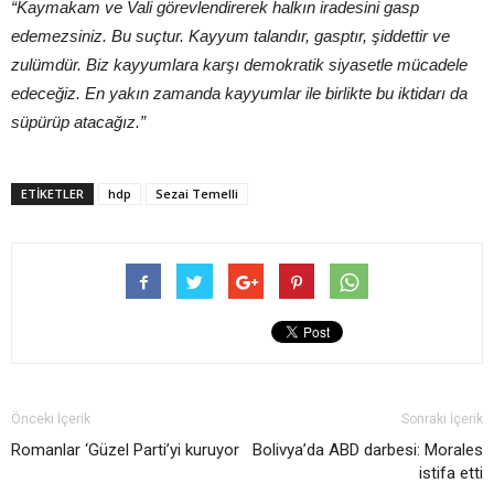
“Kaymakam ve Vali görevlendirerek halkın iradesini gasp
edemezsiniz. Bu suçtur. Kayyum talandır, gasptır, şiddettir ve
zulümdür. Biz kayyumlara karşı demokratik siyasetle mücadele
edeceğiz. En yakın zamanda kayyumlar ile birlikte bu iktidarı da
süpürüp atacağız.”
ETIKETLER
hdp
Sezai Temelli
Önceki İçerik
Sonraki İçerik
Romanlar ‘Güzel Parti’yi kuruyor
Bolivya’da ABD darbesi: Morales
istifa etti