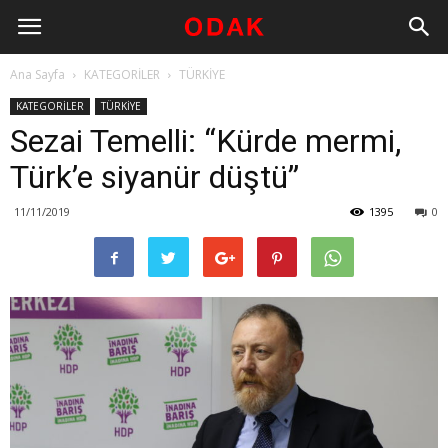
Ana Sayfa
KATEGORİLER
TÜRKİYE
KATEGORİLER
TÜRKİYE
Sezai Temelli: “Kürde mermi,
Türk’e siyanür düştü”
11/11/2019
1395
0