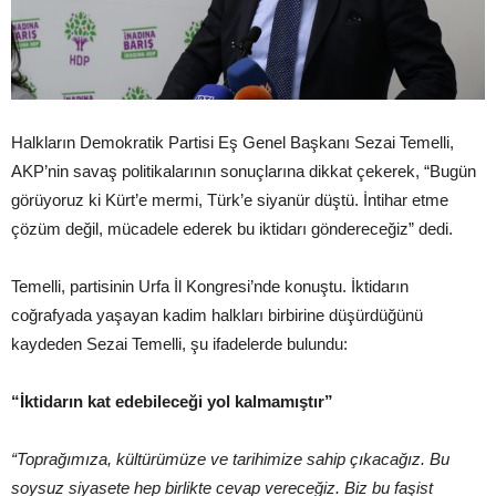
Halkların Demokratik Partisi Eş Genel Başkanı Sezai Temelli,
AKP’nin savaş politikalarının sonuçlarına dikkat çekerek, “Bugün
görüyoruz ki Kürt’e mermi, Türk’e siyanür düştü. İntihar etme
çözüm değil, mücadele ederek bu iktidarı göndereceğiz” dedi.
Temelli, partisinin Urfa İl Kongresi’nde konuştu. İktidarın
coğrafyada yaşayan kadim halkları birbirine düşürdüğünü
kaydeden Sezai Temelli, şu ifadelerde bulundu:
“İktidarın kat edebileceği yol kalmamıştır”
“Toprağımıza, kültürümüze ve tarihimize sahip çıkacağız. Bu
soysuz siyasete hep birlikte cevap vereceğiz. Biz bu faşist