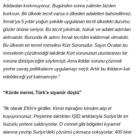
iktidardan korkmuyoruz. Bugünden sonra zalimler bizden
korksun. Bir ülkede tecrit varsa o ülkeden adaletten bahsedilmez.
İmralı’ya 5 yıldır yoğun şekilde uygulanan tecrit ülkedeki durumu
gözler önüne seriyor. Bu tecrit yıkılmalı, hukuk ve adalet adımları
atılmalıdır. Bununda ilk adımı İmralı tecridini kaldırmak olmalıdır.
Bu ülkenin en temel meselesi Kürt Sorunudur. Sayın Öcalan bu
meselenin çözülmediği takdirde Kürt sorununun uluslararası bir
soruna dönüşeceğini söylemişti. Ama iktidar sorunu çözmek
yerine savaş politikalarını uygulamayı seçti. Artık bu iktidarın kat
edebileceği yol kalmamıştır.”
“Kürde mermi, Türk’e siyanür düştü”
“İlk olarak Efrîn’e girdiler. Kimin toprağını kimden alıp el
koyuyorsunuz. Peşlerine taktıkları IŞİD artıklarıyla Suriye’de en
huzurlu yerlere saldırıyorlar. O cennet gibi bölgeleri kıyamet
alanına çevirip Suriye’deki çözümü çıkmaza sokuyorlar. 400 bine