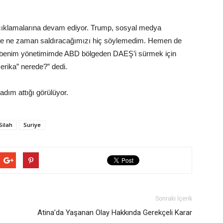
açıklamalarına devam ediyor. Trump, sosyal medya
’ye ne zaman saldıracağımızı hiç söylemedim. Hemen de
da, benim yönetimimde ABD bölgeden DAEŞ’i sürmek için
erika” nerede?” dedi.
dım attığı görülüyor.
Silah
Suriye
Sonraki İçerik
Atina’da Yaşanan Olay Hakkında Gerekçeli Karar