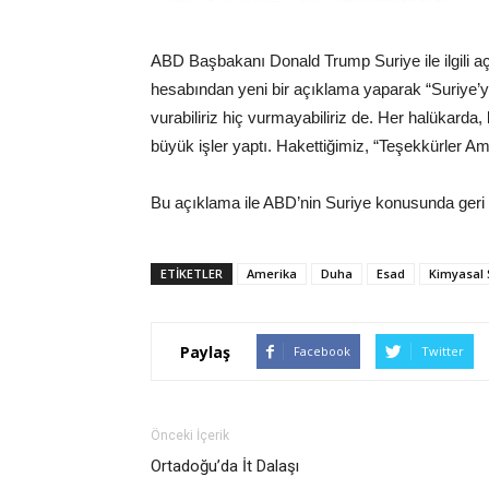
ABD Başbakanı Donald Trump Suriye ile ilgili 
hesabından yeni bir açıklama yaparak “Suriye
vurabiliriz hiç vurmayabiliriz de. Her halükar
büyük işler yaptı. Hakettiğimiz, “Teşekkürler Am
Bu açıklama ile ABD’nin Suriye konusunda geri a
ETIKETLER
Amerika
Duha
Esad
Kimyasal 
Paylaş
Facebook
Twitter
Önceki İçerik
Ortadoğu’da İt Dalaşı