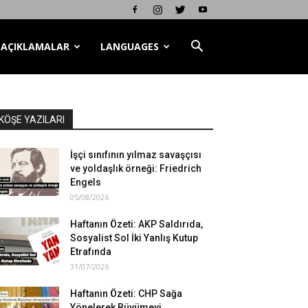
AÇIKLAMALAR
LANGUAGES
KÖŞE YAZILARI
İşçi sınıfının yılmaz savaşçısı
ve yoldaşlık örneği: Friedrich
Engels
05/08/2026
Haftanın Özeti: AKP Saldırıda,
Sosyalist Sol İki Yanlış Kutup
Etrafında
31/07/2026
Haftanın Özeti: CHP Sağa
Yönelerek Büyümeyi