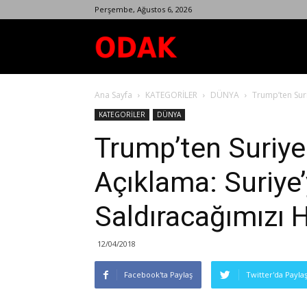
Perşembe, Ağustos 6, 2026
Odak
Ana Sayfa
KATEGORİLER
DÜNYA
Trump’ten Suri
Dergisi
KATEGORİLER
DÜNYA
Trump’ten Suriye il
Açıklama: Suriy
Saldıracağımızı 
12/04/2018
Facebook'ta Paylaş
Twitter'da Payla