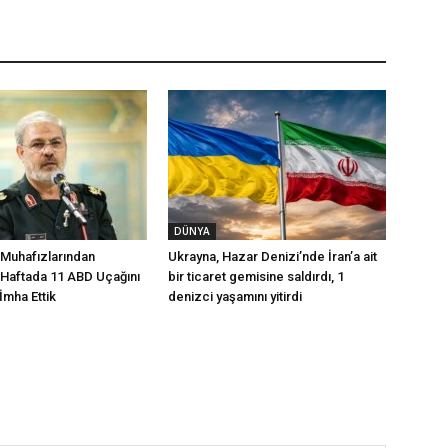
DÜNYA
 Muhafızlarından
Ukrayna, Hazar Denizi’nde İran’a ait
 Haftada 11 ABD Uçağını
bir ticaret gemisine saldırdı, 1
 İmha Ettik
denizci yaşamını yitirdi