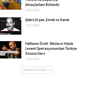
Amaçlarken Bölündü
24/07/2026
Şükrü Erşan, Emek ve Sanat
21/07/2026
Haftanın Özeti: İktidarın Haluk
Levent Operasyonundan Türkiye
Soluna Ders
17/07/2026
Devamını Göster