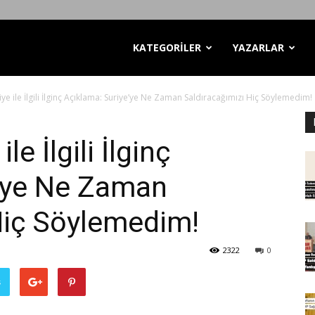
KATEGORİLER
YAZARLAR
ye ile İlgili İlginç Açıklama: Suriye’ye Ne Zaman Saldıracağımızı Hiç Söylemedim!
e İlgili İlginç
e’ye Ne Zaman
Hiç Söylemedim!
2322
0
ş