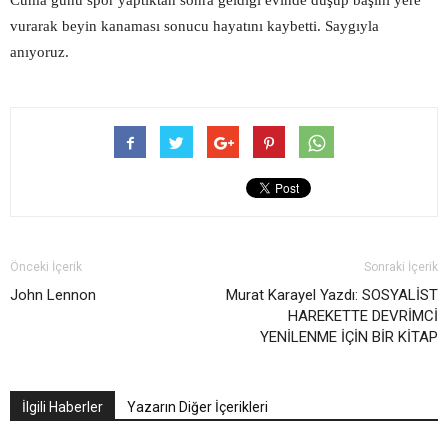
Cuma günü spor yaptıktan sonra geldiği evinde düşüp başını yere
vurarak beyin kanaması sonucu hayatını kaybetti. Saygıyla
anıyoruz.
Önceki İçerik
Sonraki İçerik
John Lennon
Murat Karayel Yazdı: SOSYALİST
HAREKETTE DEVRİMCİ
YENİLENME İÇİN BİR KİTAP
İlgili Haberler
Yazarın Diğer İçerikleri