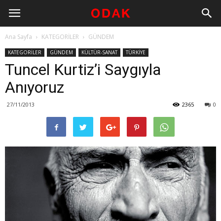
Ana Sayfa
KATEGORİLER
GÜNDEM
KATEGORİLER
GÜNDEM
KÜLTÜR-SANAT
TÜRKİYE
Tuncel Kurtiz’i Saygıyla
Anıyoruz
27/11/2013
2365
0