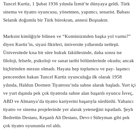
Tuncel Kurtiz, 1 Şubat 1936 yılında İzmit’te dünyaya geldi. Türk
sinema ve tiyatro oyuncusu, yönetmen, yapımcı, senarist. Babası
Selanik doğumlu bir Türk bürokratı, annesi Boşnaktır.
Marksist kimliğiyle bilinen ve “Komünizmden başka yol varmı?”
diyen Kurtiz’in, siyasi fikirleri, üniversite yıllarında netleşti.
Üniversitede kısa bir süre hukuk fakültesinde, daha sonra ise
filoloji, felsefe, psikoloji ve sanat tarihi bölümlerinde okudu; ancak
hiçbirinden mezun olmadı. Hayata hep toplumcu ve pay- laşımcı
pencereden bakan Tuncel Kurtiz oyunculuğa ilk olarak 1958
yılında, Haldun Dormen Tiyatrosu’nda sahne alarak başladı. Yurt içi
ve yurt dışında pek çok tiyatroda sahne alan başarılı oyuncu İsveç,
ABD ve Almanya’da tiyat
ro kariyerini başarıyla sürdürdü. Yabancı
tiyatro ve sinema projelerinde yer alarak yeteneğini ispatladı. Şeyh
Bedrettin Destanı, Keşanlı Ali Destanı, Devr-i Süleyman gibi pek
çok tiyatro oyununda rol aldı.