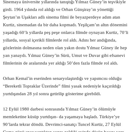
Sinemaya üniversite yıllarında tanıştığı Yılmaz Güney’in teşvikiyle
girdi. 1964 yılında rol aldığı ve Orhan Günşiray’ın yönettiği
Şeytan’ın Uşakları adlı sinema filmi ile beyazperdeye adım atan
Kurtiz, sinemadan da bir daha kopmadı. Yeşilçam’ın altın dönemini
yaşadığı 60’lı yıllarda peş peşe onlarca filmde oynayan Kurtiz, 70’li
yıllarda, sosyal içerikli filmlerde rol aldı. Adını her andığında,
gözlerinin dolmasına neden olan yakın dostu Yılmaz Güney ile hep
yan yanaydı. Yılmaz Güney’in Sürü, Umut ve Duvar gibi efsanevi
filmlerinin de aralarında yer aldığı 50’den fazla filmde rol aldı.
Orhan Kemal’in eserinden senaryolaştırdığı ve yapımcısı olduğu
“Bereketli Topraklar Üzerinde” filmi yasak nedeniyle kaçırıldığı
yurtdışından 28 yıl sonra getirilip gösterime girebildi.
12 Eylül 1980 darbesi sonrasında Yılmaz Güney’in ölümüyle
memleketine küsüp yurtdışın- da yaşamaya başladı. Türkiye’ye
90’larda tekrar döndü. Devrimci-sanatçı Tuncel Kurtiz, 27 Eylül