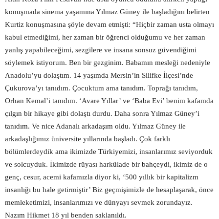
konuşmada sinema yaşamına Yılmaz Güney ile başladığını belirten
Kurtiz konuşmasına şöyle devam etmişti: “Hiçbir zaman usta olmayı
kabul etmediğimi, her zaman bir öğrenci olduğumu ve her zaman
yanlış yapabileceğimi, sezgilere ve insana sonsuz güvendiğimi
söylemek istiyorum. Ben bir gezginim. Babamın mesleği nedeniyle
Anadolu’yu dolaştım. 14 yaşımda Mersin’in Silifke İlçesi’nde
Çukurova’yı tanıdım. Çocuktum ama tanıdım. Toprağı tanıdım,
Orhan Kemal’i tanıdım. ‘Avare Yıllar’ ve ‘Baba Evi’ benim kafamda
çılgın bir hikaye gibi dolaştı durdu. Daha sonra Yılmaz Güney’i
tanıdım. Ve nice Adanalı arkadaşım oldu. Yılmaz Güney ile
arkadaşlığımız üniversite yıllarında başladı. Çok farklı
bölümlerdeydik ama ikimizde Türkiyemizi, insanlarımız seviyorduk
ve solcuyduk. İkimizde rüyası harkülade bir bahçeydi, ikimiz de o
genç, cesur, acemi kafamızla diyor ki, ‘500 yıllık bir kapitalizm
insanlığı bu hale getirmiştir’ Biz geçmişimizle de hesaplaşarak, önce
memleketimizi, insanlarımızı ve dünyayı sevmek zorundayız.
Nazım Hikmet 18 yıl benden sak
lanıldı.