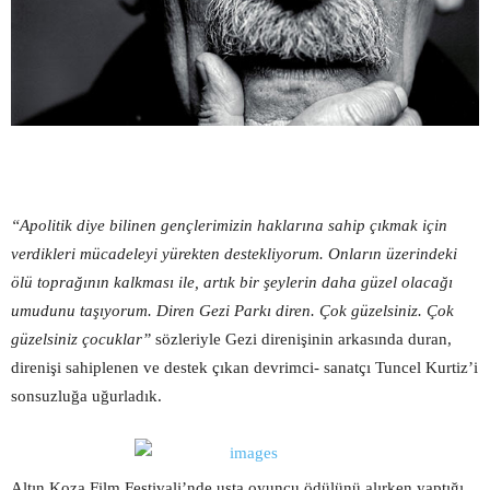
“Apolitik diye bilinen gençlerimizin haklarına sahip çıkmak için
verdikleri mücadeleyi yürekten destekliyorum. Onların üzerindeki
ölü toprağının kalkması ile, artık bir şeylerin daha güzel olacağı
umudunu taşıyorum. Diren Gezi Parkı diren. Çok güzelsiniz. Çok
güzelsiniz çocuklar”
sözleriyle Gezi direnişinin arkasında duran,
direnişi sahiplenen ve destek çıkan devrimci- sanatçı Tuncel Kurtiz’i
sonsuzluğa uğurladık.
Altın Koza Film Festivali’nde usta oyuncu ödülünü alırken yaptığı