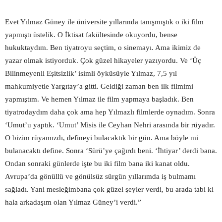
Evet Yılmaz Güney ile üniversite yıllarında tanışmıştık o iki film
yapmıştı üstelik. O İktisat fakültesinde okuyordu, bense
hukuktaydım. Ben tiyatroyu seçtim, o sinemayı. Ama ikimiz de
yazar olmak istiyorduk. Çok güzel hikayeler yazıyordu. Ve ‘Üç
Bilinmeyenli Eşitsizlik’ isimli öyküsüyle Yılmaz, 7,5 yıl
mahkumiyetle Yargıtay’a gitti. Geldiği zaman ben ilk filmimi
yapmıştım. Ve hemen Yılmaz ile film yapmaya başladık. Ben
tiyatrodaydım daha çok ama hep Yılmazlı filmlerde oynadım. Sonra
‘Umut’u yaptık. ‘Umut’ Misis ile Ceyhan Nehri arasında bir rüyadır.
O bizim rüyamızdı, defineyi bulacaktık bir gün. Ama böyle mi
bulanacaktı define. Sonra ‘Sürü’ye çağırdı beni. ‘İhtiyar’ derdi bana.
Ondan sonraki günlerde işte bu iki film bana iki kanat oldu.
Avrupa’da gönüllü ve gönülsüz sürgün yıllarımda iş bulmamı
sağladı. Yani mesleğim
bana çok güzel şeyler verdi, bu arada tabi ki
hala arkadaşım olan Yılmaz Güney’i verdi.”