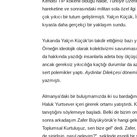
Kendisi TİP kökenli olduğu hâlde,
Türkiye Üzeri
hareketine ve sonrasındaki militan sola özel ilg
çok yıkıcı bir tutum geliştirmişti. Yalçın Küçük
kıyasla daha gerçekçi bir yaklaşım sundu.
Yukarıda Yalçın Küçük’ün takdir ettiğimiz bazı y
Örneğin ideolojik olarak kolektivizmi savunmasın
da hakkında yazdığı insanlarla adeta boy ölçüşü
ancak gereksiz yıkıcılığa kaçtığı durumlar da a
sert polemikler yaptı.
Aydınlar Dilekçesi
dönemin
yazmıştı.
Almanya’daki bir buluşmamızda iki su bardağın
Haluk Yurtsever içeri girerek ortamı yatıştırdı. K
tanıştığını söylemeye başladı. Belki de bizim
sonra arkadaşım Zafer Büyükyörük’e hangi gelen
Toplumsal Kurtuluşuz, sen bize gel” dedi. Zaf
de sinirlisin, nasıl geleyim?”, şeklinde esprili bir