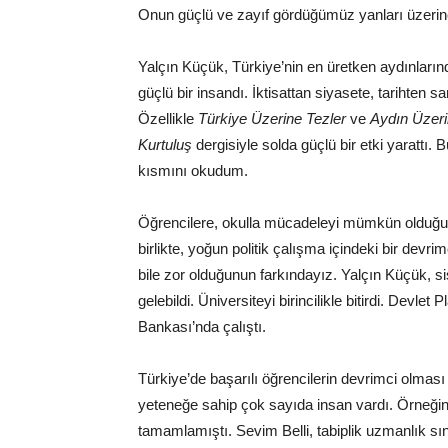
Onun güçlü ve zayıf gördüğümüz yanları üzerine
Yalçın Küçük, Türkiye’nin en üretken aydınları
güçlü bir insandı. İktisattan siyasete, tarihten 
Özellikle
Türkiye Üzerine Tezler
ve
Aydın Üzeri
Kurtuluş
dergisiyle solda güçlü bir etki yarattı. 
kısmını okudum.
Öğrencilere, okulla mücadeleyi mümkün olduğu
birlikte, yoğun politik çalışma içindeki bir devr
bile zor olduğunun farkındayız. Yalçın Küçük, sis
gelebildi. Üniversiteyi birincilikle bitirdi. Devle
Bankası’nda çalıştı.
Türkiye’de başarılı öğrencilerin devrimci olması 
yeteneğe sahip çok sayıda insan vardı. Örneğin M
tamamlamıştı. Sevim Belli, tabiplik uzmanlık sın