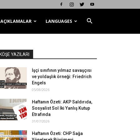
AÇIKLAMALAR
LANGUAGES
KÖŞE YAZILARI
İşçi sınıfının yılmaz savaşçısı
ve yoldaşlık örneği: Friedrich
Engels
05/08/2026
Haftanın Özeti: AKP Saldırıda,
Sosyalist Sol İki Yanlış Kutup
Etrafında
31/07/2026
Haftanın Özeti: CHP Sağa
Yönelerek Büyümeyi