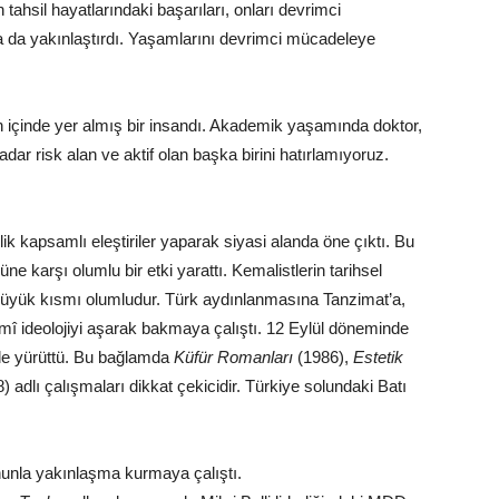
 tahsil hayatlarındaki başarıları, onları devrimci
da yakınlaştırdı. Yaşamlarını devrimci mücadeleye
in içinde yer almış bir insandı. Akademik yaşamında doktor,
dar risk alan ve aktif olan başka birini hatırlamıyoruz.
ik kapsamlı eleştiriler yaparak siyasi alanda öne çıktı. Bu
ne karşı olumlu bir etki yarattı. Kemalistlerin tarihsel
in büyük kısmı olumludur. Türk aydınlanmasına Tanzimat’a,
smî ideolojiyi aşarak bakmaya çalıştı. 12 Eylül döneminde
adele yürüttü. Bu bağlamda
Küfür Romanları
(1986),
Estetik
) adlı çalışmaları dikkat çekicidir. Türkiye solundaki Batı
nunla yakınlaşma kurmaya çalıştı.