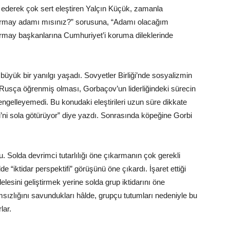
n ederek çok sert eleştiren Yalçın Küçük, zamanla
rmay adamı mısınız?” sorusuna, “Adamı olacağım
rmay başkanlarına Cumhuriyet’i koruma dileklerinde
üyük bir yanılgı yaşadı. Sovyetler Birliği’nde sosyalizmin
Rusça öğrenmiş olması, Gorbaçov’un liderliğindeki sürecin
gelleyemedi. Bu konudaki eleştirileri uzun süre dikkate
i’ni sola götürüyor” diye yazdı. Sonrasında köpeğine Gorbi
du. Solda devrimci tutarlılığı öne çıkarmanın çok gerekli
 “iktidar perspektifi” görüşünü öne çıkardı. İşaret ettiği
delesini geliştirmek yerine solda grup iktidarını öne
ımsızlığını savundukları hâlde, grupçu tutumları nedeniyle bu
lar.