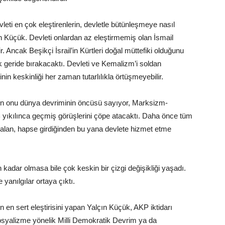
vleti en çok eleştirenlerin, devletle bütünleşmeye nasıl
ın Küçük. Devleti onlardan az eleştirmemiş olan İsmail
ilir. Ancak Beşikçi İsrail’in Kürtleri doğal müttefiki olduğunu
k geride bırakacaktı. Devleti ve Kemalizm’i soldan
nin keskinliği her zaman tutarlılıkla örtüşmeyebilir.
arken onu dünya devriminin öncüsü sayıyor, Marksizm-
yıkılınca geçmiş görüşlerini çöpe atacaktı. Daha önce tüm
alan, hapse girdiğinden bu yana devlete hizmet etme
kadar olmasa bile çok keskin bir çizgi değişikliği yaşadı.
 yanılgılar ortaya çıktı.
en sert eleştirisini yapan Yalçın Küçük, AKP iktidarı
sosyalizme yönelik Milli Demokratik Devrim ya da