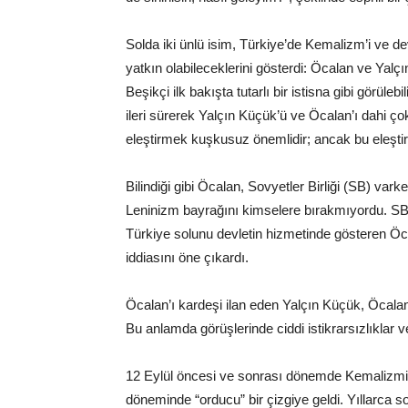
Solda iki ünlü isim, Türkiye’de Kemalizm’i ve de
yatkın olabileceklerini gösterdi: Öcalan ve Yalç
Beşikçi ilk bakışta tutarlı bir istisna gibi görüleb
ileri sürerek Yalçın Küçük’ü ve Öcalan’ı dahi ço
eleştirmek kuşkusuz önemlidir; ancak bu eleştiri
Bilindiği gibi Öcalan, Sovyetler Birliği (SB) v
Leninizm bayrağını kimselere bırakmıyordu. SB 
Türkiye solunu devletin hizmetinde gösteren Öc
iddiasını öne çıkardı.
Öcalan’ı kardeşi ilan eden Yalçın Küçük, Öcalan 
Bu anlamda görüşlerinde ciddi istikrarsızlıklar ve
12 Eylül öncesi ve sonrası dönemde Kemalizmin 
döneminde “orducu” bir çizgiye geldi. Yıllarca 