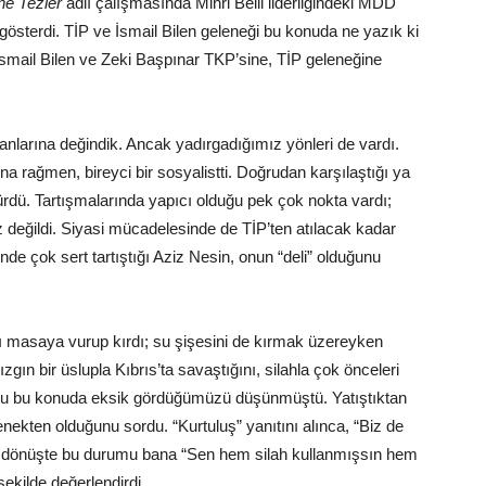
ne Tezler
adlı çalışmasında Mihri Belli liderliğindeki MDD
i gösterdi. TİP ve İsmail Bilen geleneği bu konuda ne yazık ki
, İsmail Bilen ve Zeki Başpınar TKP’sine, TİP geleneğine
anlarına değindik. Ancak yadırgadığımız yönleri de vardı.
a rağmen, bireyci bir sosyalistti. Doğrudan karşılaştığı ya
rdü. Tartışmalarında yapıcı olduğu pek çok nokta vardı;
z değildi. Siyasi mücadelesinde de TİP’ten atılacak kadar
de çok sert tartıştığı Aziz Nesin, onun “deli” olduğunu
ı masaya vurup kırdı; su şişesini de kırmak üzereyken
ızgın bir üslupla Kıbrıs’ta savaştığını, silahla çok önceleri
 onu bu konuda eksik gördüğümüzü düşünmüştü. Yatıştıktan
ekten olduğunu sordu. “Kurtuluş” yanıtını alınca, “Biz de
er, dönüşte bu durumu bana “Sen hem silah kullanmışsın hem
 şekilde değerlendirdi.