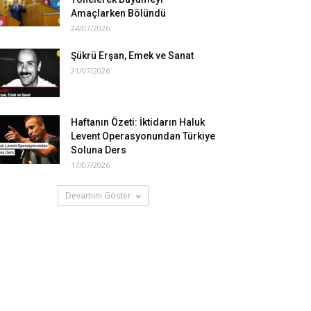
Amaçlarken Bölündü
24/07/2026
Şükrü Erşan, Emek ve Sanat
21/07/2026
Haftanın Özeti: İktidarın Haluk
Levent Operasyonundan Türkiye
Soluna Ders
17/07/2026
Devamını Göster