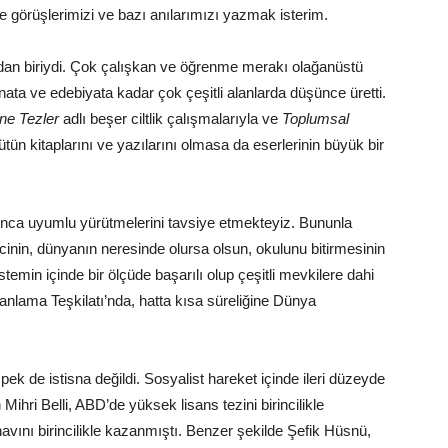
 görüşlerimizi ve bazı anılarımızı yazmak isterim.
ndan biriydi. Çok çalışkan ve öğrenme merakı olağanüstü
sanata ve edebiyata kadar çok çeşitli alanlarda düşünce üretti.
ne Tezler
adlı beşer ciltlik çalışmalarıyla ve
Toplumsal
Bütün kitaplarını ve yazılarını olmasa da eserlerinin büyük bir
nca uyumlu yürütmelerini tavsiye etmekteyiz. Bununla
imcinin, dünyanın neresinde olursa olsun, okulunu bitirmesinin
temin içinde bir ölçüde başarılı olup çeşitli mevkilere dahi
t Planlama Teşkilatı’nda, hatta kısa süreliğine Dünya
pek de istisna değildi. Sosyalist hareket içinde ileri düzeyde
ihri Belli, ABD’de yüksek lisans tezini birincilikle
avını birincilikle kazanmıştı. Benzer şekilde Şefik Hüsnü,