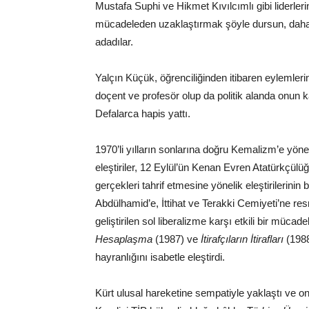
Mustafa Suphi ve Hikmet Kıvılcımlı gibi liderlerin
mücadeleden uzaklaştırmak şöyle dursun, daha 
adadılar.
Yalçın Küçük, öğrenciliğinden itibaren eylemler
doçent ve profesör olup da politik alanda onun ka
Defalarca hapis yattı.
1970’li yılların sonlarına doğru Kemalizm’e yönel
eleştiriler, 12 Eylül’ün Kenan Evren Atatürkçülüğü
gerçekleri tahrif etmesine yönelik eleştirilerin
Abdülhamid’e, İttihat ve Terakki Cemiyeti’ne re
geliştirilen sol liberalizme karşı etkili bir müc
Hesaplaşma
(1987) ve
İtirafçıların İtirafları
(1988
hayranlığını isabetle eleştirdi.
Kürt ulusal hareketine sempatiyle yaklaştı ve o