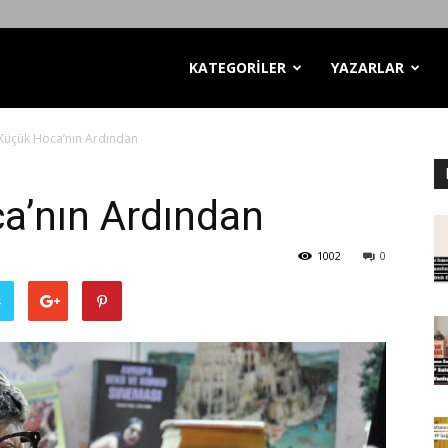
KATEGORİLER
YAZARLAR
 Küçük Hoca’nın Ardından
a’nın Ardından
1002
0
ş