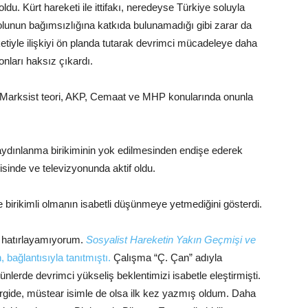
ldu. Kürt hareketi ile ittifakı, neredeyse Türkiye soluyla
olunun bağımsızlığına katkıda bulunamadığı gibi zarar da
etiyle ilişkiyi ön planda tutarak devrimci mücadeleye daha
onları haksız çıkardı.
 Marksist teori, AKP, Cemaat ve MHP konularında onunla
 aydınlanma birikiminin yok edilmesinden endişe ederek
isinde ve televizyonunda aktif oldu.
 ve birikimli olmanın isabetli düşünmeye yetmediğini gösterdi.
mı hatırlayamıyorum.
Sosyalist Hareketin Yakın Geçmişi ve
, bağlantısıyla tanıtmıştı.
Çalışma “Ç. Çan” adıyla
lerde devrimci yükseliş beklentimizi isabetle eleştirmişti.
ergide, müstear isimle de olsa ilk kez yazmış oldum. Daha