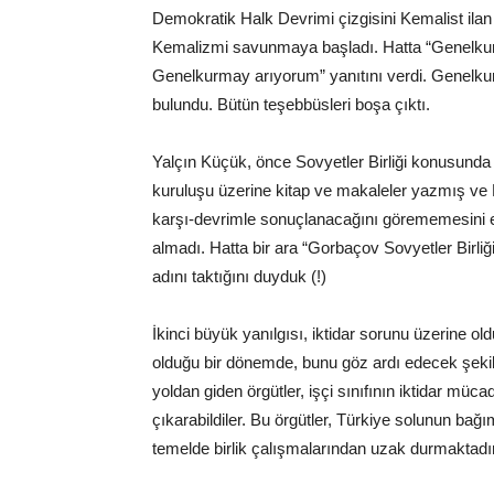
Demokratik Halk Devrimi çizgisini Kemalist ila
Kemalizmi savunmaya başladı. Hatta “Genelku
Genelkurmay arıyorum” yanıtını verdi. Genelku
bulundu. Bütün teşebbüsleri boşa çıktı.
Yalçın Küçük, önce Sovyetler Birliği konusunda b
kuruluşu üzerine kitap ve makaleler yazmış ve 
karşı-devrimle sonuçlanacağını görememesini en
almadı. Hatta bir ara “Gorbaçov Sovyetler Birliğ
adını taktığını duyduk (!)
İkinci büyük yanılgısı, iktidar sorunu üzerine ol
olduğu bir dönemde, bunu göz ardı edecek şekilde
yoldan giden örgütler, işçi sınıfının iktidar müca
çıkarabildiler. Bu örgütler, Türkiye solunun bağ
temelde birlik çalışmalarından uzak durmaktadır