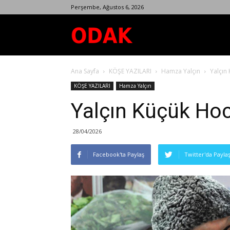
Perşembe, Ağustos 6, 2026
Odak
Ana Sayfa
KÖŞE YAZILARI
Hamza Yalçın
Yalçın
Dergisi
KÖŞE YAZILARI
Hamza Yalçın
Yalçın Küçük Hoc
28/04/2026
Facebook'ta Paylaş
Twitter'da Payla