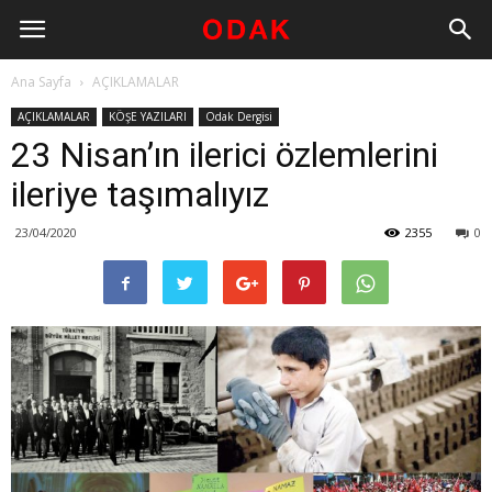
Ana Sayfa
AÇIKLAMALAR
AÇIKLAMALAR
KÖŞE YAZILARI
Odak Dergisi
23 Nisan’ın ilerici özlemlerini
ileriye taşımalıyız
23/04/2020
2355
0