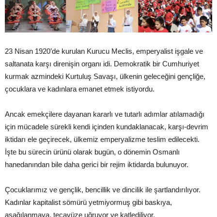
23 Nisan 1920’de kurulan Kurucu Meclis, emperyalist işgale ve
saltanata karşı direnişin organı idi. Demokratik bir Cumhuriyet
kurmak azmindeki Kurtuluş Savaşı, ülkenin geleceğini gençliğe,
çocuklara ve kadınlara emanet etmek istiyordu.
Ancak emekçilere dayanan kararlı ve tutarlı adımlar atılamadığı
için mücadele sürekli kendi içinden kundaklanacak, karşı-devrim
iktidarı ele geçirecek, ülkemiz emperyalizme teslim edilecekti.
İşte bu sürecin ürünü olarak bugün, o dönemin Osmanlı
hanedanından bile daha gerici bir rejim iktidarda bulunuyor.
Çocuklarımız ve gençlik, bencillik ve dincilik ile şartlandırılıyor.
Kadınlar kapitalist sömürü yetmiyormuş gibi baskıya,
aşağılanmaya, tecavüze uğruyor ve katlediliyor.