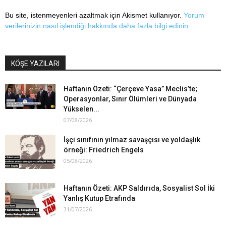
Bu site, istenmeyenleri azaltmak için Akismet kullanıyor.
Yorum
verilerinizin nasıl işlendiği hakkında daha fazla bilgi edinin
.
KÖŞE YAZILARI
Haftanın Özeti: “Çerçeve Yasa” Meclis’te;
Operasyonlar, Sınır Ölümleri ve Dünyada
Yükselen...
07/08/2026
İşçi sınıfının yılmaz savaşçısı ve yoldaşlık
örneği: Friedrich Engels
05/08/2026
Haftanın Özeti: AKP Saldırıda, Sosyalist Sol İki
Yanlış Kutup Etrafında
31/07/2026