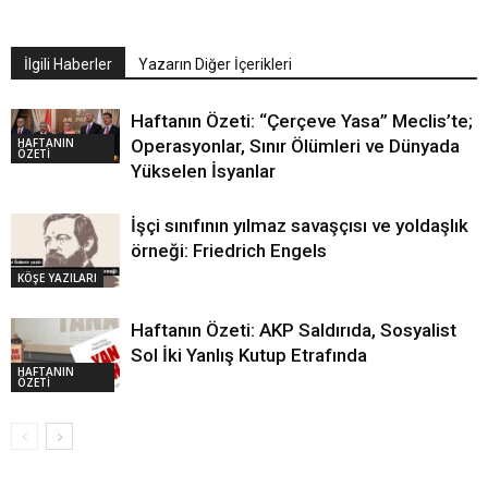
İlgili Haberler
Yazarın Diğer İçerikleri
Haftanın Özeti: “Çerçeve Yasa” Meclis’te;
HAFTANIN
Operasyonlar, Sınır Ölümleri ve Dünyada
ÖZETİ
Yükselen İsyanlar
İşçi sınıfının yılmaz savaşçısı ve yoldaşlık
örneği: Friedrich Engels
KÖŞE YAZILARI
Haftanın Özeti: AKP Saldırıda, Sosyalist
Sol İki Yanlış Kutup Etrafında
HAFTANIN
ÖZETİ