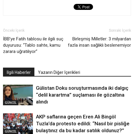
Önceki İçerik
Sonraki İçerik
İBB’ye Fatih tablosu ile ilgili suç
Birleşmiş Milletler: 3 milyardan
duyurusu: “Tablo sahte, kamu
fazla insan sağlıklı beslenemiyor
zarara uğratılıyor”
İlgili Haberler
Yazarın Diğer İçerikleri
Gülistan Doku soruşturmasında iki dalgıç
“delil karartma” suçlaması ile gözaltına
alındı
GÜNCEL
AKP saflarına geçen Eren Ali Bingöl
Tuzla’da protesto edildi: “Nasıl bir pisliğe
bulaştınız da bu kadar satılık oldunuz?”
GÜNCEL