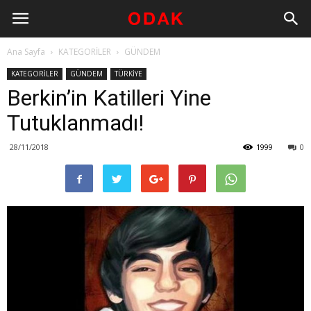
Ana Sayfa
KATEGORİLER
GÜNDEM
KATEGORİLER
GÜNDEM
TÜRKİYE
Berkin’in Katilleri Yine
Tutuklanmadı!
28/11/2018
1999
0