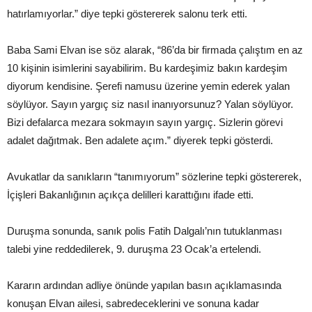
hatırlamıyorlar.” diye tepki göstererek salonu terk etti.
Baba Sami Elvan ise söz alarak, “86’da bir firmada çalıştım en az
10 kişinin isimlerini sayabilirim. Bu kardeşimiz bakın kardeşim
diyorum kendisine. Şerefi namusu üzerine yemin ederek yalan
söylüyor. Sayın yargıç siz nasıl inanıyorsunuz? Yalan söylüyor.
Bizi defalarca mezara sokmayın sayın yargıç. Sizlerin görevi
adalet dağıtmak. Ben adalete açım.” diyerek tepki gösterdi.
Avukatlar da sanıkların “tanımıyorum” sözlerine tepki göstererek,
İçişleri Bakanlığının açıkça delilleri karattığını ifade etti.
Duruşma sonunda, sanık polis Fatih Dalgalı’nın tutuklanması
talebi yine reddedilerek, 9. duruşma 23 Ocak’a ertelendi.
Kararın ardından adliye önünde yapılan basın açıklamasında
konuşan Elvan ailesi, sabredeceklerini ve sonuna kadar