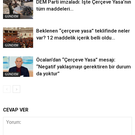
DEM Parti imzaladı: İşte Çerçeve Yasa’nın
tüm maddeleri…
GÜNDEM
Beklenen “çerçeve yasa” teklifinde neler
var? 12 maddelik içerik belli oldu…
GÜNDEM
Öcalan’dan “Çerçeve Yasa” mesajı:
“Negatif yaklaşmayı gerektiren bir durum
da yoktur”
GÜNDEM
CEVAP VER