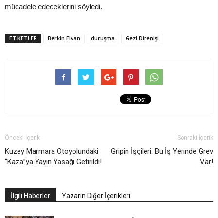
mücadele edeceklerini söyledi.
ETIKETLER
Berkin Elvan
duruşma
Gezi Direnişi
Önceki İçerik
Sonraki İçerik
Kuzey Marmara Otoyolundaki
Gripin İşçileri: Bu İş Yerinde Grev
“Kaza”ya Yayın Yasağı Getirildi!
Var!
İlgili Haberler
Yazarın Diğer İçerikleri