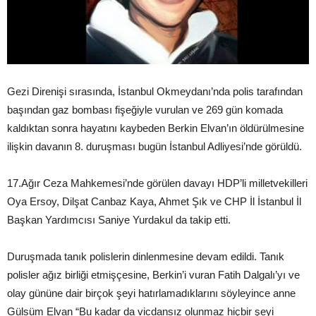
Gezi Direnişi sırasında, İstanbul Okmeydanı’nda polis tarafından
başından gaz bombası fişeğiyle vurulan ve 269 gün komada
kaldıktan sonra hayatını kaybeden Berkin Elvan’ın öldürülmesine
ilişkin davanın 8. duruşması bugün İstanbul Adliyesi’nde görüldü.
17.Ağır Ceza Mahkemesi’nde görülen davayı HDP’li milletvekilleri
Oya Ersoy, Dilşat Canbaz Kaya, Ahmet Şık ve CHP İl İstanbul İl
Başkan Yardımcısı Saniye Yurdakul da takip etti.
Duruşmada tanık polislerin dinlenmesine devam edildi. Tanık
polisler ağız birliği etmişçesine, Berkin’i vuran Fatih Dalgalı’yı ve
olay gününe dair birçok şeyi hatırlamadıklarını söyleyince anne
Gülsüm Elvan “Bu kadar da vicdansız olunmaz hiçbir şeyi